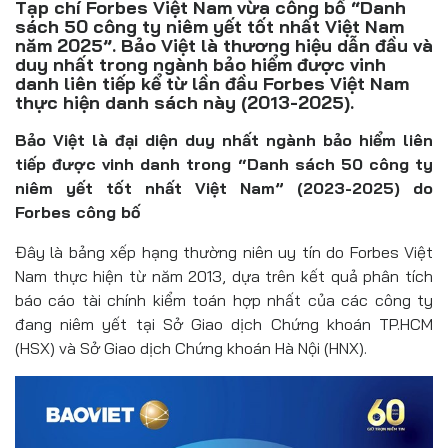
Tạp chí Forbes Việt Nam vừa công bố “Danh
Đồ uống
sách 50 công ty niêm yết tốt nhất Việt Nam
năm 2025”. Bảo Việt là thương hiệu dẫn đầu và
Pháp luật
duy nhất trong ngành bảo hiểm được vinh
danh liên tiếp kể từ lần đầu Forbes Việt Nam
Khoa giáo
thực hiện danh sách này (2013-2025).
Multimedia
Bảo Việt là đại diện duy nhất ngành bảo hiểm liên
tiếp được vinh danh trong “Danh sách 50 công ty
niêm yết tốt nhất
Việt Nam
”
(2023-2025)
do
Forbes công bố
Đây là bảng xếp hạng thường niên uy tín do Forbes Việt
Nam thực hiện từ năm 2013, dựa trên kết quả phân tích
báo cáo tài chính kiểm toán hợp nhất của các công ty
đang niêm yết tại Sở Giao dịch Chứng khoán TP.HCM
(HSX) và Sở Giao dịch Chứng khoán Hà Nội (HNX).