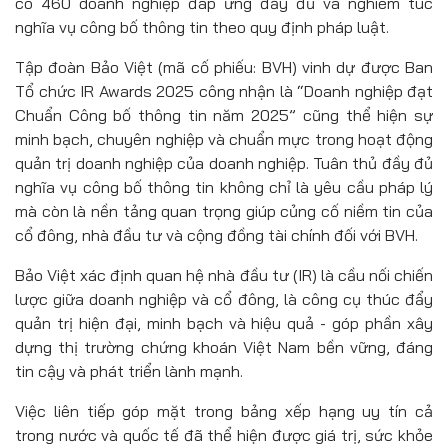
có 460 doanh nghiệp đáp ứng đầy đủ và nghiêm túc
nghĩa vụ công bố thông tin theo quy định pháp luật.
Tập đoàn Bảo Việt (mã cố phiếu: BVH) vinh dự được Ban
Tổ chức IR Awards 2025 công nhận là “Doanh nghiệp đạt
Chuẩn Công bố thông tin năm 2025” cũng thể hiện sự
minh bạch, chuyên nghiệp và chuẩn mực trong hoạt động
quản trị doanh nghiệp của doanh nghiệp. Tuân thủ đầy đủ
nghĩa vụ công bố thông tin không chỉ là yêu cầu pháp lý
mà còn là nền tảng quan trọng giúp củng cố niềm tin của
cổ đông, nhà đầu tư và cộng đồng tài chính đối với BVH.
Bảo Việt xác định quan hệ nhà đầu tư (IR) là cầu nối chiến
lược giữa doanh nghiệp và cổ đông, là công cụ thúc đẩy
quản trị hiện đại, minh bạch và hiệu quả - góp phần xây
dựng thị trường chứng khoán Việt Nam bền vững, đáng
tin cậy và phát triển lành mạnh.
Việc liên tiếp góp mặt trong bảng xếp hạng uy tín cả
trong nước và quốc tế đã thể hiện được giá trị, sức khỏe