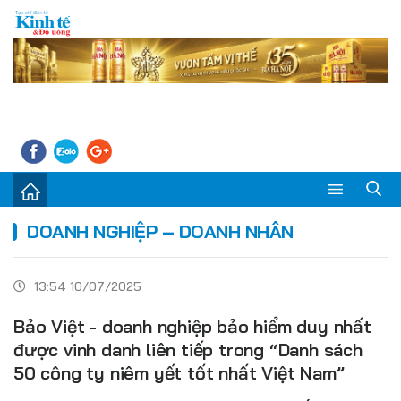
Sự kiện
DOANH NGHIỆP – DOANH NHÂN
Kinh tế - Tiêu dùng
13:54 10/07/2025
Đời sống
Bảo Việt - doanh nghiệp bảo hiểm duy nhất
Thị trường
được vinh danh liên tiếp trong “Danh sách
50 công ty niêm yết tốt nhất Việt Nam”
Doanh nghiệp – Doanh nhân