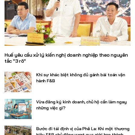
Huế yêu cầu xử lý kiến nghị doanh nghiệp theo nguyên
tắc "3 rõ"
Khi sự khác biệt không đủ gánh bài toán vận
hành F&B
Vừa đăng ký kinh doanh, chủ hộ cần làm ngay
những việc gì?
Bước đi tái định vị của Phê La: Khi một thương
hiệu F&B chủ động vượt qua giới hạn thành