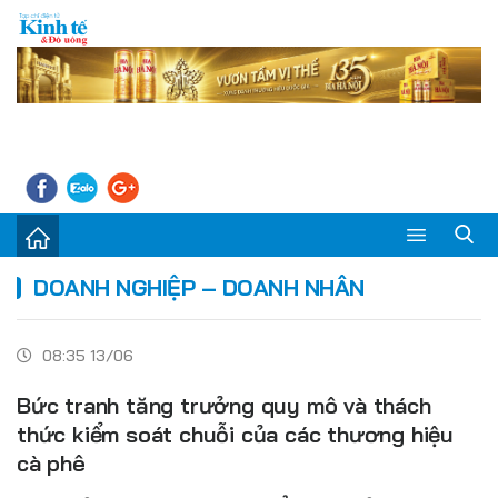
Sự kiện
DOANH NGHIỆP – DOANH NHÂN
Kinh tế - Tiêu dùng
08:35 13/06
Đời sống
Bức tranh tăng trưởng quy mô và thách
Thị trường
thức kiểm soát chuỗi của các thương hiệu
cà phê
Doanh nghiệp – Doanh nhân