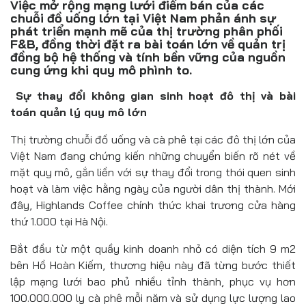
Việc mở rộng mạng lưới điểm bán của các
Đồ uống
chuỗi đồ uống lớn tại Việt Nam phản ánh sự
phát triển mạnh mẽ của thị trường phân phối
Pháp luật
F&B, đồng thời đặt ra bài toán lớn về quản trị
đồng bộ hệ thống và tính bền vững của nguồn
Khoa giáo
cung ứng khi quy mô phình to.
Multimedia
Sự thay đổi không gian sinh hoạt đô thị và bài
toán quản lý quy mô lớn
Thị trường chuỗi đồ uống và cà phê tại các đô thị lớn của
Việt Nam đang chứng kiến những chuyển biến rõ nét về
mặt quy mô, gắn liền với sự thay đổi trong thói quen sinh
hoạt và làm việc hằng ngày của người dân thị thành. Mới
đây, Highlands Coffee chính thức khai trương cửa hàng
thứ 1.000 tại Hà Nội.
Bắt đầu từ một quầy kinh doanh nhỏ có diện tích 9 m2
bên Hồ Hoàn Kiếm, thương hiệu này đã từng bước thiết
lập mạng lưới bao phủ nhiều tỉnh thành, phục vụ hơn
100.000.000 ly cà phê mỗi năm và sử dụng lực lượng lao