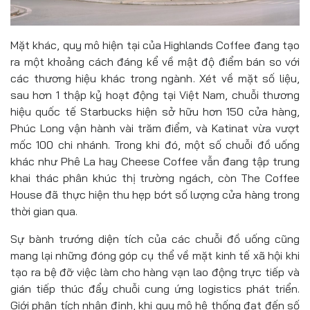
Mặt khác, quy mô hiện tại của Highlands Coffee đang tạo
ra một khoảng cách đáng kể về mật độ điểm bán so với
các thương hiệu khác trong ngành. Xét về mặt số liệu,
sau hơn 1 thập kỷ hoạt động tại Việt Nam, chuỗi thương
hiệu quốc tế Starbucks hiện sở hữu hơn 150 cửa hàng,
Phúc Long vận hành vài trăm điểm, và Katinat vừa vượt
mốc 100 chi nhánh. Trong khi đó, một số chuỗi đồ uống
khác như Phê La hay Cheese Coffee vẫn đang tập trung
khai thác phân khúc thị trường ngách, còn The Coffee
House đã thực hiện thu hẹp bớt số lượng cửa hàng trong
thời gian qua.
Sự bành trướng diện tích của các chuỗi đồ uống cũng
mang lại những đóng góp cụ thể về mặt kinh tế xã hội khi
tạo ra bệ đỡ việc làm cho hàng vạn lao động trực tiếp và
gián tiếp thúc đẩy chuỗi cung ứng logistics phát triển.
Giới phân tích nhận định, khi quy mô hệ thống đạt đến số