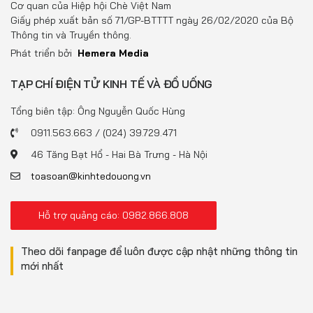
Cơ quan của Hiệp hội Chè Việt Nam
Giấy phép xuất bản số 71/GP-BTTTT ngày 26/02/2020 của Bộ
Thông tin và Truyền thông.
Phát triển bởi
Hemera Media
TẠP CHÍ ĐIỆN TỬ KINH TẾ VÀ ĐỒ UỐNG
Tổng biên tập: Ông Nguyễn Quốc Hùng
0911.563.663 / (024) 39.729.471
46 Tăng Bạt Hổ - Hai Bà Trưng - Hà Nội
toasoan@kinhtedouong.vn
Hỗ trợ quảng cáo: 0982.866.808
Theo dõi fanpage để luôn được cập nhật những thông tin
mới nhất