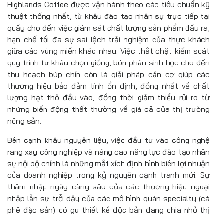
Highlands Coffee được vận hành theo các tiêu chuẩn kỹ
thuật thống nhất, từ khâu đào tạo nhân sự trực tiếp tại
quầy cho đến việc giám sát chất lượng sản phẩm đầu ra,
hạn chế tối đa sự sai lệch trải nghiệm của thực khách
giữa các vùng miền khác nhau. Việc thắt chặt kiểm soát
quy trình từ khâu chọn giống, bón phân sinh học cho đến
thu hoạch búp chín còn là giải pháp căn cơ giúp các
thương hiệu bảo đảm tính ổn định, đồng nhất về chất
lượng hạt thô đầu vào, đồng thời giảm thiểu rủi ro từ
những biến động thất thường về giá cả của thị trường
nông sản.
Bên cạnh khâu nguyên liệu, việc đầu tư vào công nghệ
rang xay công nghiệp và nâng cao năng lực đào tạo nhân
sự nội bộ chính là những mắt xích định hình biên lợi nhuận
của doanh nghiệp trong kỷ nguyên cạnh tranh mới. Sự
thâm nhập ngày càng sâu của các thương hiệu ngoại
nhập lẫn sự trỗi dậy của các mô hình quán specialty (cà
phê đặc sản) có gu thiết kế độc bản đang chia nhỏ thị