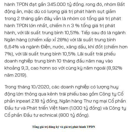
hành TPDN đạt gần 345.000 tỷ đồng. rong đó, nhóm Bất
động ản, mặc dù có lượng giá trị phát hành sụt giảm
trong 2 tháng gần đây vẫn là nhóm có tổng giá trị phát
hành TPDN lớn nhất, chiếm h n 3 % tổng giá trị phát
hành, với lãi suất trung bình 10,51%. Tiếp sau đó là ngành
Ngân hàng (chiếm xấp xỉ 28%) với lãi suất trung bình
6,64% và ngành Điện, nước, xăng dầu, khí đốt (chiếm hơn
7%), với lãi suất trung bình 10,5%. Lãi suất trái phiếu
doanh nghiệp trung bình 10 tháng đầu năm nay vào
khoảng 9,3, cao hơnn so với cùng kỳ năm ngoái (8,92%
năm 2019).
Trong tháng 10/2020, các doanh nghiệp có lượng huy
động lớn thông qua kênh trái phiếu bao gồm Công ty Cổ
phần inpearl 2.18 tỷ đồng, Ngân hàng Thư ng mại Cổ phần
Đầu tư và Phát triển Việt Nam (1.000 tỷ đồng) và Công ty
Cổ phần Đầu tư echnical (800 tỷ đồng).