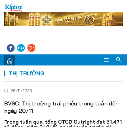
Sự kiện
THỊ TRƯỜNG
Kinh tế - Tiêu dùng
26/11/2020
Đời sống
BVSC: Thị trường trái phiếu trong tuần đến
Thị trường
ngày 20/11
Doanh nghiệp – Doanh nhân
Trong tuần qua, tổng GTGD Outright đạt 31.471