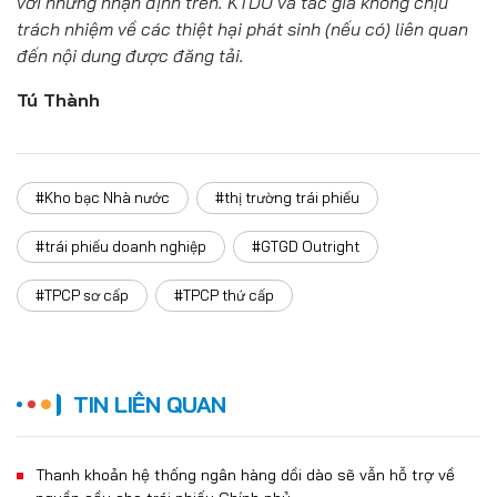
với những nhận định trên. KTDU và tác giả không chịu
trách nhiệm về các thiệt hại phát sinh (nếu có) liên quan
đến nội dung được đăng tải.
Tú Thành
#Kho bạc Nhà nước
#thị trường trái phiếu
#trái phiếu doanh nghiệp
#GTGD Outright
#TPCP sơ cấp
#TPCP thứ cấp
TIN LIÊN QUAN
Thanh khoản hệ thống ngân hàng dồi dào sẽ vẫn hỗ trợ về