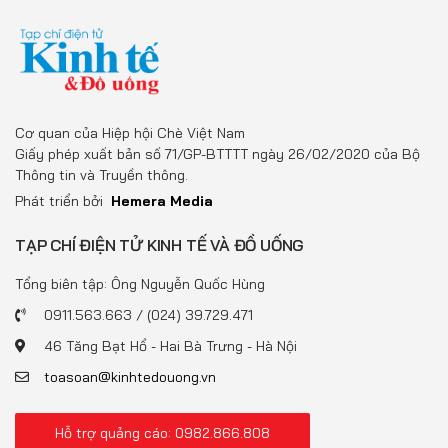
Cơ quan của Hiệp hội Chè Việt Nam
Giấy phép xuất bản số 71/GP-BTTTT ngày 26/02/2020 của Bộ
Thông tin và Truyền thông.
Phát triển bởi
Hemera Media
TẠP CHÍ ĐIỆN TỬ KINH TẾ VÀ ĐỒ UỐNG
Tổng biên tập: Ông Nguyễn Quốc Hùng
0911.563.663 / (024) 39.729.471
46 Tăng Bạt Hổ - Hai Bà Trưng - Hà Nội
toasoan@kinhtedouong.vn
Hỗ trợ quảng cáo: 0982.866.808