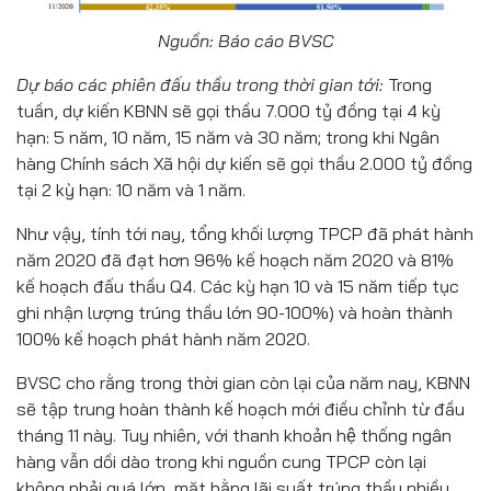
Nguồn: Báo cáo BVSC
Dự báo các phiên đấu thầu trong thời gian tới:
Trong
tuần, dự kiến KBNN sẽ gọi thầu 7.000 tỷ đồng tại 4 kỳ
hạn: 5 năm, 10 năm, 15 năm và 30 năm; trong khi Ngân
hàng Chính sách Xã hội dự kiến sẽ gọi thầu 2.000 tỷ đồng
tại 2 kỳ hạn: 10 năm và 1 năm.
Như vậy, tính tới nay, tổng khối lượng TPCP đã phát hành
năm 2020 đã đạt hơn 96% kế hoạch năm 2020 và 81%
kế hoạch đấu thầu Q4. Các kỳ hạn 10 và 15 năm tiếp tục
ghi nhận lượng trúng thầu lớn 90-100%) và hoàn thành
100% kế hoạch phát hành năm 2020.
BVSC cho rằng trong thời gian còn lại của năm nay, KBNN
sẽ tập trung hoàn thành kế hoạch mới điều chỉnh từ đầu
tháng 11 này. Tuy nhiên, với thanh khoản hệ thống ngân
hàng vẫn dồi dào trong khi nguồn cung TPCP còn lại
không phải quá lớn, mặt bằng lãi suất trúng thầu nhiều