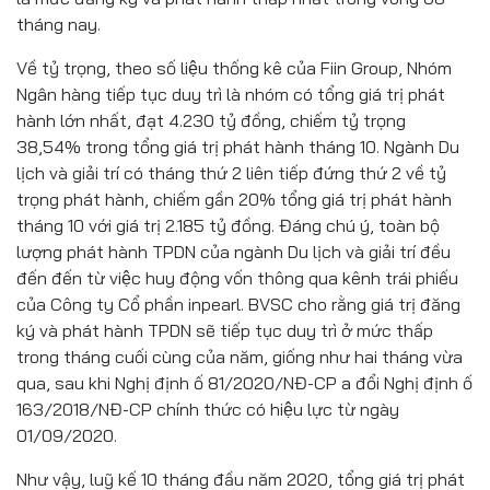
tháng nay.
Về tỷ trọng, theo số liệu thống kê của Fiin Group, Nhóm
Ngân hàng tiếp tục duy trì là nhóm có tổng giá trị phát
hành lớn nhất, đạt 4.230 tỷ đồng, chiếm tỷ trọng
38,54% trong tổng giá trị phát hành tháng 10. Ngành Du
lịch và giải trí có tháng thứ 2 liên tiếp đứng thứ 2 về tỷ
trọng phát hành, chiếm gần 20% tổng giá trị phát hành
tháng 10 với giá trị 2.185 tỷ đồng. Đáng chú ý, toàn bộ
lượng phát hành TPDN của ngành Du lịch và giải trí đều
đến đến từ việc huy động vốn thông qua kênh trái phiếu
của Công ty Cổ phần inpearl. BVSC cho rằng giá trị đăng
ký và phát hành TPDN sẽ tiếp tục duy trì ở mức thấp
trong tháng cuối cùng của năm, giống như hai tháng vừa
qua, sau khi Nghị định ố 81/2020/NĐ-CP a đổi Nghị định ố
163/2018/NĐ-CP chính thức có hiệu lực từ ngày
01/09/2020.
Như vậy, luỹ kế 10 tháng đầu năm 2020, tổng giá trị phát