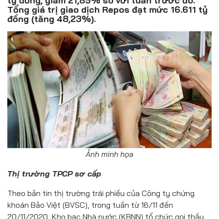
tỷ đồng, giảm 21,85% so với tuần trước đó.
Đồ uống
Tổng giá trị giao dịch Repos đạt mức 16.611 tỷ
đồng (tăng 48,23%).
Pháp luật
Khoa giáo
Multimedia
Ảnh minh họa
Thị trường TPCP sơ cấp
Theo bản tin thị trường trái phiếu của Công ty chứng
khoán Bảo Việt (BVSC), trong tuần từ 16/11 đến
20/11/2020, Kho bạc Nhà nước (KBNN) tổ chức gọi thầu