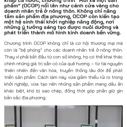
khắp cả nước, chương trình “Mỗi xã một sản
Đồ uống
phẩm” (OCOP) nổi lên như cánh cửa vàng cho
doanh nhân trẻ ở nông thôn. Không chỉ nâng
Pháp luật
tầm sản phẩm địa phương, OCOP còn kiến tạo
một hệ sinh thái khởi nghiệp năng động, nơi
những ý tưởng sáng tạo được nuôi dưỡng và
Khoa giáo
phát triển thành mô hình kinh doanh bền vững.
Multimedia
Chương trình OCOP không chỉ là cơ hội thương mại mà
còn là “bệ phóng” cho các doanh nhân trẻ ở nông thôn.
Thay vì phải bắt đầu từ con số không, họ có thể khai thác
chính những giá trị sẵn có của quê hương – từ tài nguyên
thiên nhiên đến văn hóa, truyền thống lâu đời để phát
triển sản phẩm. Cách làm này vừa giảm thiểu rủi ro trong
khởi nghiệp, vừa tạo nên những sản phẩm mang dấu ấn
khác biệt, khó bị sao chép, đồng thời góp phần giữ gìn
bản sắc địa phương.