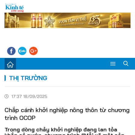
Sự kiện
THỊ TRƯỜNG
Kinh tế - Tiêu dùng
17:37 18/09/2025
Đời sống
Chắp cánh khởi nghiệp nông thôn từ chương
Thị trường
trình OCOP
Doanh nghiệp – Doanh nhân
Trong dòng chảy khởi nghiệp đang lan tỏa