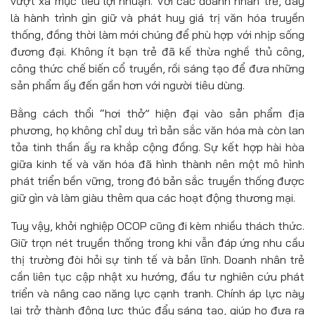
vượt xa mục tiêu lợi nhuận. Với các doanh nhân trẻ, đây
là hành trình gìn giữ và phát huy giá trị văn hóa truyền
thống, đồng thời làm mới chúng để phù hợp với nhịp sống
đương đại. Không ít bạn trẻ đã kế thừa nghề thủ công,
công thức chế biến cổ truyền, rồi sáng tạo để đưa những
sản phẩm ấy đến gần hơn với người tiêu dùng.
Bằng cách thổi “hơi thở” hiện đại vào sản phẩm địa
phương, họ không chỉ duy trì bản sắc văn hóa mà còn lan
tỏa tinh thần ấy ra khắp cộng đồng. Sự kết hợp hài hòa
giữa kinh tế và văn hóa đã hình thành nên một mô hình
phát triển bền vững, trong đó bản sắc truyền thống được
giữ gìn và làm giàu thêm qua các hoạt động thương mại.
Tuy vậy, khởi nghiệp OCOP cũng đi kèm nhiều thách thức.
Giữ trọn nét truyền thống trong khi vẫn đáp ứng nhu cầu
thị trường đòi hỏi sự tinh tế và bản lĩnh. Doanh nhân trẻ
cần liên tục cập nhật xu hướng, đầu tư nghiên cứu phát
triển và nâng cao năng lực cạnh tranh. Chính áp lực này
lại trở thành động lực thúc đẩy sáng tạo, giúp họ đưa ra