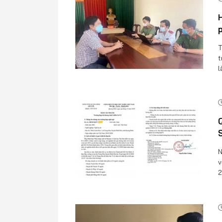
H
p
T
t
l
Q
S
N
v
2