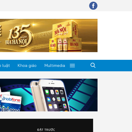
 luật
Khoa giáo
Multimedia
p luật
a giáo
timedia