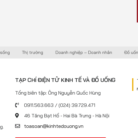
 sống
Thị trường
Doanh nghiệp – Doanh nhân
Đồ uố
TẠP CHÍ ĐIỆN TỬ KINH TẾ VÀ ĐỒ UỐNG
Tổng biên tập: Ông Nguyễn Quốc Hùng
0911.563.663 / (024) 39.729.471
46 Tăng Bạt Hổ - Hai Bà Trưng - Hà Nội
toasoan@kinhtedouong.vn
g.