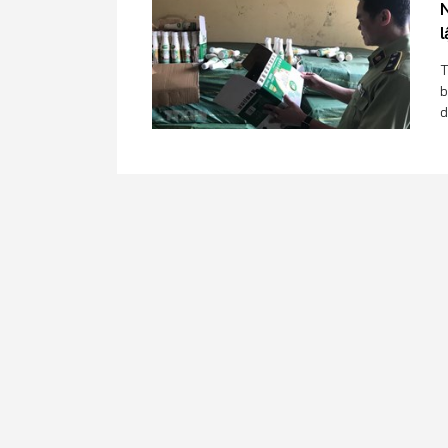
N
T
b
d