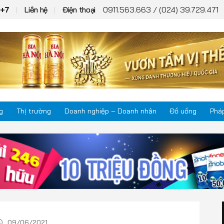
0911.563.663 / (024) 39.729.471
T+7
Liên hệ
Điện thoại
g
Thị trường
Doanh nghiệp – Doanh nhân
Đồ uống
Pháp
Thị trường
Phá
Doanh nghiệp – Doanh nhân
Kho
Đồ uống
Mul
09/06/2021