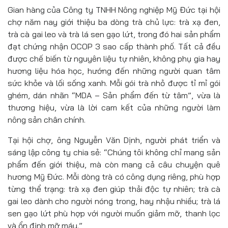
Gian hàng của Công ty TNHH Nông nghiệp Mỹ Đức tại hội
chợ năm nay giới thiệu ba dòng trà chủ lực: trà xạ đen,
trà cà gai leo và trà lá sen gạo lứt, trong đó hai sản phẩm
đạt chứng nhận OCOP 3 sao cấp thành phố. Tất cả đều
được chế biến từ nguyên liệu tự nhiên, không phụ gia hay
hương liệu hóa học, hướng đến những người quan tâm
sức khỏe và lối sống xanh. Mỗi gói trà nhỏ được tỉ mỉ gói
ghém, dán nhãn “MDA – Sản phẩm đến từ tâm”, vừa là
thương hiệu, vừa là lời cam kết của những người làm
nông sản chân chính.
Tại hội chợ, ông Nguyễn Văn Dịnh, người phát triển và
sáng lập công ty chia sẻ: “Chúng tôi không chỉ mang sản
phẩm đến giới thiệu, mà còn mang cả câu chuyện quê
hương Mỹ Đức. Mỗi dòng trà có công dụng riêng, phù hợp
từng thể trạng: trà xạ đen giúp thải độc tự nhiên; trà cà
gai leo dành cho người nóng trong, hay nhậu nhiều; trà lá
sen gạo lứt phù hợp với người muốn giảm mỡ, thanh lọc
và ổn định mỡ máu.”