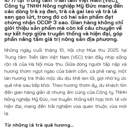
4/11 tại Trung tâm Triển lãm Việt Nam (VEC),
Đồ uống
Công ty TNHH Nông nghiệp Mỹ Đức mang đến
các dòng trà xạ đen, trà cà gai leo và trà lá
Pháp luật
sen gạo lứt, trong đó có hai sản phẩm đạt
chứng nhận OCOP 3 sao. Gian hàng không chỉ
giới thiệu sản phẩm mà còn kể câu chuyện về
Khoa giáo
sự kết hợp giữa truyền thống và hiện đại, góp
phần nâng tầm giá trị nông sản địa phương.
Multimedia
Những ngày cuối tháng 10, Hội chợ Mùa thu 2025 tại
Trung tâm Triển lãm Việt Nam (VEC) tràn đầy nhịp sống
rộn rã của Hà Nội mùa thu. Giữa dòng người tấp nập và
hương thơm ngọt ngào của bánh cốm, cà phê rang, một
làn hương trà thảo mộc dìu dịu khẽ len lỏi, gợi nhớ ký ức
quê nhà sau bếp khói. Theo hương thơm ấy, du khách tìm
đến gian hàng giản dị nhưng ấm cúng của Công ty TNHH
Nông nghiệp Mỹ Đức, nơi truyền thống kết hợp tinh tế với
hiện đại, mang đến trải nghiệm vừa quen thuộc vừa mới
lạ.
Từ những lá trà quê hương…