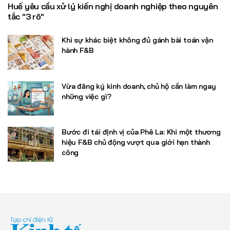
Huế yêu cầu xử lý kiến nghị doanh nghiệp theo nguyên
tắc "3 rõ"
Khi sự khác biệt không đủ gánh bài toán vận
hành F&B
Vừa đăng ký kinh doanh, chủ hộ cần làm ngay
những việc gì?
Bước đi tái định vị của Phê La: Khi một thương
hiệu F&B chủ động vượt qua giới hạn thành
công