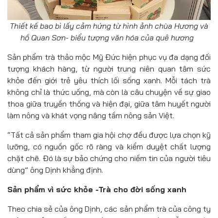
Thiết kế bao bì lấy cảm hứng từ hình ảnh chùa Hương và
hồ Quan Sơn- biểu tượng văn hóa của quê hương
Sản phẩm trà thảo mộc Mỹ Đức hiện phục vụ đa dạng đối
tượng khách hàng, từ người trung niên quan tâm sức
khỏe đến giới trẻ yêu thích lối sống xanh. Mỗi tách trà
không chỉ là thức uống, mà còn là câu chuyện về sự giao
thoa giữa truyền thống và hiện đại, giữa tâm huyết người
làm nông và khát vọng nâng tầm nông sản Việt.
“Tất cả sản phẩm tham gia hội chợ đều được lựa chọn kỹ
lưỡng, có nguồn gốc rõ ràng và kiểm duyệt chất lượng
chặt chẽ. Đó là sự bảo chứng cho niềm tin của người tiêu
dùng” ông Dịnh khẳng định.
Sản phẩm vì sức khỏe -Trà cho đời sống xanh
Theo chia sẻ của ông Dịnh, các sản phẩm trà của công ty