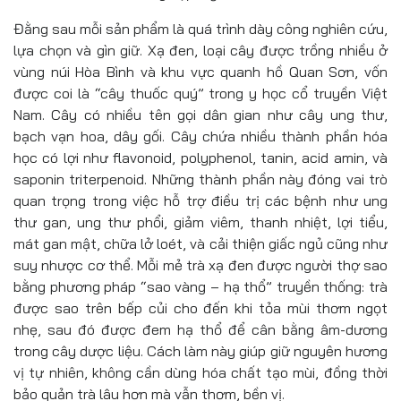
Đằng sau mỗi sản phẩm là quá trình dày công nghiên cứu,
lựa chọn và gìn giữ. Xạ đen, loại cây được trồng nhiều ở
vùng núi Hòa Bình và khu vực quanh hồ Quan Sơn, vốn
được coi là “cây thuốc quý” trong y học cổ truyền Việt
Nam. Cây có nhiều tên gọi dân gian như cây ung thư,
bạch vạn hoa, dây gối. Cây chứa nhiều thành phần hóa
học có lợi như flavonoid, polyphenol, tanin, acid amin, và
saponin triterpenoid. Những thành phần này đóng vai trò
quan trọng trong việc hỗ trợ điều trị các bệnh như ung
thư gan, ung thư phổi, giảm viêm, thanh nhiệt, lợi tiểu,
mát gan mật, chữa lở loét, và cải thiện giấc ngủ cũng như
suy nhược cơ thể. Mỗi mẻ trà xạ đen được người thợ sao
bằng phương pháp “sao vàng – hạ thổ” truyền thống: trà
được sao trên bếp củi cho đến khi tỏa mùi thơm ngọt
nhẹ, sau đó được đem hạ thổ để cân bằng âm-dương
trong cây dược liệu. Cách làm này giúp giữ nguyên hương
vị tự nhiên, không cần dùng hóa chất tạo mùi, đồng thời
bảo quản trà lâu hơn mà vẫn thơm, bền vị.