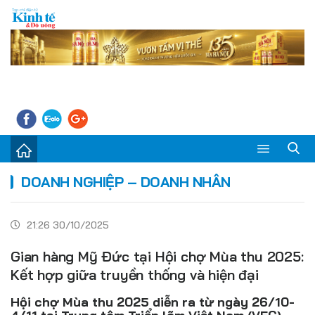
Sự kiện
DOANH NGHIỆP – DOANH NHÂN
Kinh tế - Tiêu dùng
21:26 30/10/2025
Đời sống
Gian hàng Mỹ Đức tại Hội chợ Mùa thu 2025:
Thị trường
Kết hợp giữa truyền thống và hiện đại
Doanh nghiệp – Doanh nhân
Hội chợ Mùa thu 2025 diễn ra từ ngày 26/10-