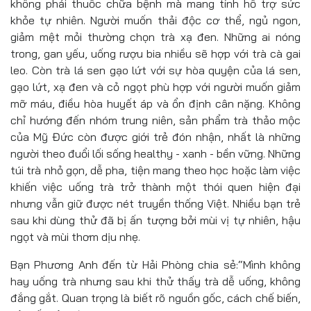
không phải thuốc chữa bệnh mà mang tính hỗ trợ sức
khỏe tự nhiên. Người muốn thải độc cơ thể, ngủ ngon,
giảm mệt mỏi thường chọn trà xạ đen. Những ai nóng
trong, gan yếu, uống rượu bia nhiều sẽ hợp với trà cà gai
leo. Còn trà lá sen gạo lứt với sự hòa quyện của lá sen,
gạo lứt, xạ đen và cỏ ngọt phù hợp với người muốn giảm
mỡ máu, điều hòa huyết áp và ổn định cân nặng. Không
chỉ hướng đến nhóm trung niên, sản phẩm trà thảo mộc
của Mỹ Đức còn được giới trẻ đón nhận, nhất là những
người theo đuổi lối sống healthy - xanh - bền vững. Những
túi trà nhỏ gọn, dễ pha, tiện mang theo học hoặc làm việc
khiến việc uống trà trở thành một thói quen hiện đại
nhưng vẫn giữ được nét truyền thống Việt. Nhiều bạn trẻ
sau khi dùng thử đã bị ấn tượng bởi mùi vị tự nhiên, hậu
ngọt và mùi thơm dịu nhẹ.
Bạn Phương Anh đến từ Hải Phòng chia sẻ:“Mình không
hay uống trà nhưng sau khi thử thấy trà dễ uống, không
đắng gắt. Quan trọng là biết rõ nguồn gốc, cách chế biến,