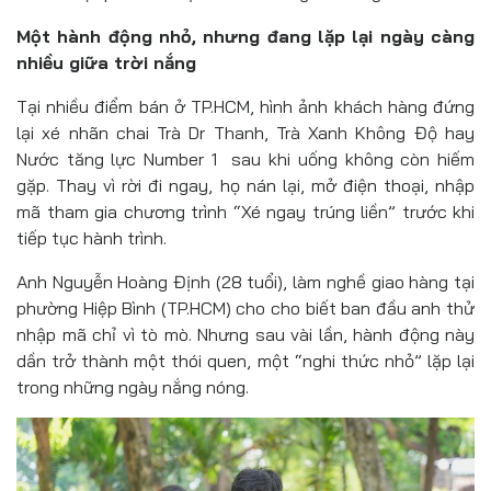
Một hành động nhỏ, nhưng đang lặp lại ngày càng
nhiều giữa trời nắng
Tại nhiều điểm bán ở TP.HCM, hình ảnh khách hàng đứng
lại xé nhãn chai Trà Dr Thanh, Trà Xanh Không Độ hay
Nước tăng lực Number 1 sau khi uống không còn hiếm
gặp. Thay vì rời đi ngay, họ nán lại, mở điện thoại, nhập
mã tham gia chương trình “Xé ngay trúng liền” trước khi
tiếp tục hành trình.
Anh Nguyễn Hoàng Định (28 tuổi), làm nghề giao hàng tại
phường Hiệp Bình (TP.HCM) cho cho biết ban đầu anh thử
nhập mã chỉ vì tò mò. Nhưng sau vài lần, hành động này
dần trở thành một thói quen, một “nghi thức nhỏ” lặp lại
trong những ngày nắng nóng.