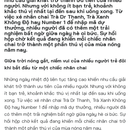
nhu cầu giải khát trở thành ưu tiên của nhiều
Đồ uống
người. Nhưng với không ít bạn trẻ, khoảnh
khắc thú vị nhất lại đến sau khi uống xong. Từ
Pháp luật
việc xé nhãn chai Trà Dr Thanh, Trà Xanh
Không Độ hay Number 1 để nhập mã dự
thưởng, nhiều người đã có thêm một trải
Khoa giáo
nghiệm bất ngờ giữa ngày hè oi bức. Sự hồi
hộp chờ kết quả đang khiến mỗi chiếc nhãn
Multimedia
chai trở thành một phần thú vị của mùa nóng
năm nay.
Giữa trời nóng gắt, niềm vui của nhiều người trẻ đôi
khi bắt đầu từ một chiếc nhãn chai
Những ngày nhiệt độ liên tục tăng cao khiến nhu cầu giải
khát trở thành ưu tiên của nhiều người. Nhưng với không
ít bạn trẻ, khoảnh khắc thú vị nhất lại đến sau khi uống
xong. Từ việc xé nhãn chai Trà Dr Thanh, Trà Xanh Không
Độ hay Number 1 để nhập mã dự thưởng, nhiều người đã
có thêm một trải nghiệm bất ngờ giữa ngày hè oi bức. Sự
hồi hộp chờ kết quả đang khiến mỗi chiếc nhãn chai trở
thành một phần thú vị của mùa nóng năm nay.