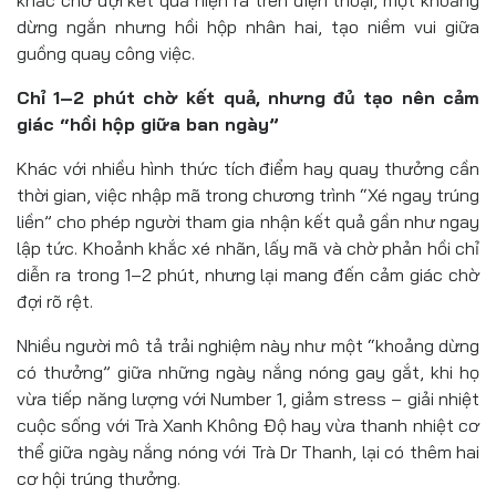
khắc chờ đợi kết quả hiện ra trên điện thoại, một khoảng
dừng ngắn nhưng hồi hộp nhân hai, tạo niềm vui giữa
guồng quay công việc.
Chỉ 1–2 phút chờ kết quả, nhưng đủ tạo nên cảm
giác “hồi hộp giữa ban ngày”
Khác với nhiều hình thức tích điểm hay quay thưởng cần
thời gian, việc nhập mã trong chương trình “Xé ngay trúng
liền” cho phép người tham gia nhận kết quả gần như ngay
lập tức. Khoảnh khắc xé nhãn, lấy mã và chờ phản hồi chỉ
diễn ra trong 1–2 phút, nhưng lại mang đến cảm giác chờ
đợi rõ rệt.
Nhiều người mô tả trải nghiệm này như một “khoảng dừng
có thưởng” giữa những ngày nắng nóng gay gắt, khi họ
vừa tiếp năng lượng với Number 1, giảm stress – giải nhiệt
cuộc sống với Trà Xanh Không Độ hay vừa thanh nhiệt cơ
thể giữa ngày nắng nóng với Trà Dr Thanh, lại có thêm hai
cơ hội trúng thưởng.