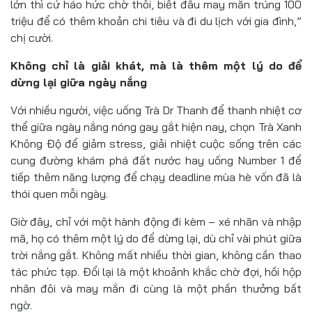
lớn thì cứ háo hức chờ thôi, biết đâu may mắn trúng 100
triệu để có thêm khoản chi tiêu và đi du lịch với gia đình,”
chị cười.
Không chỉ là giải khát, mà là thêm một lý do để
dừng lại giữa ngày nắng
Với nhiều người, việc uống Trà Dr Thanh để thanh nhiệt cơ
thể giữa ngày nắng nóng gay gắt hiện nay, chọn Trà Xanh
Không Độ để giảm stress, giải nhiệt cuộc sống trên các
cung đường khám phá đất nước hay uống Number 1 để
tiếp thêm năng lượng để chạy deadline mùa hè vốn đã là
thói quen mỗi ngày.
Giờ đây, chỉ với một hành động đi kèm – xé nhãn và nhập
mã, họ có thêm một lý do để dừng lại, dù chỉ vài phút giữa
trời nắng gắt. Không mất nhiều thời gian, không cần thao
tác phức tạp. Đổi lại là một khoảnh khắc chờ đợi, hồi hộp
nhân đôi và may mắn đi cùng là một phần thưởng bất
ngờ.