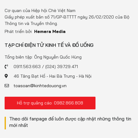
Cơ quan của Hiệp hội Chè Việt Nam
Giấy phép xuất bản số 71/GP-BTTTT ngày 26/02/2020 của Bộ
Thông tin và Truyền thông.
Phát triển bởi
Hemera Media
TẠP CHÍ ĐIỆN TỬ KINH TẾ VÀ ĐỒ UỐNG
Tổng biên tập: Ông Nguyễn Quốc Hùng
0911.563.663 / (024) 39.729.471
46 Tăng Bạt Hổ - Hai Bà Trưng - Hà Nội
toasoan@kinhtedouong.vn
Hỗ trợ quảng cáo: 0982.866.808
Theo dõi fanpage để luôn được cập nhật những thông tin
mới nhất