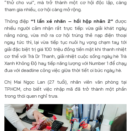
“thử cho vui”, mà trở thành một cơ hội độc lập, càng
tham gia nhiều, cơ hội càng mở rộng.
Thông điệp
“
1 lần xé nhãn – hồi hộp nhân 2”
được
nhiều người cảm nhận rất trực tiếp: vừa giải khát ngày
nắng nóng, vừa mở ra cơ hội trúng thẻ nạp điện thoại
ngay tức thì, lại vừa tiếp tục nuôi hy vọng chạm tay tới
giải đặc biệt trị giá 100 triệu đồng tiền mặt khi thanh nhiệt
cơ thể với Trà Dr Thanh, giải nhiệt cuộc sống ngày hè Trà
Xanh Không Độ hay tiếp năng lượng với Number 1 để chạy
đua với deadline công việc giữa thời tiết oi bức ngày hè.
Chị Mai Ngọc Lan (27 tuổi), nhân viên văn phòng tại
TP.HCM, cho biết việc nhập mã đã trở thành một phần
trong thói quen nghỉ trưa.