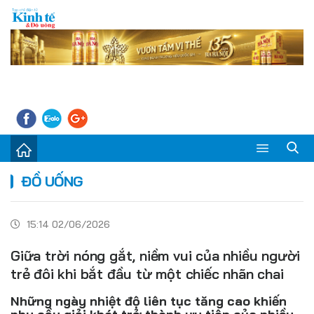
Sự kiện
ĐỒ UỐNG
Kinh tế - Tiêu dùng
15:14 02/06/2026
Đời sống
Giữa trời nóng gắt, niềm vui của nhiều người
Thị trường
trẻ đôi khi bắt đầu từ một chiếc nhãn chai
Doanh nghiệp – Doanh nhân
Những ngày nhiệt độ liên tục tăng cao khiến