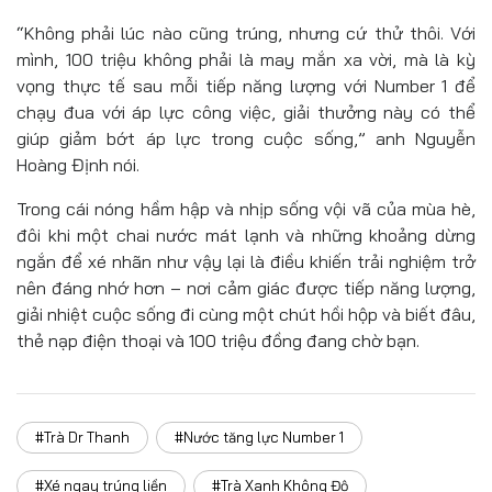
“Không phải lúc nào cũng trúng, nhưng cứ thử thôi. Với
mình, 100 triệu không phải là may mắn xa vời, mà là kỳ
vọng thực tế sau mỗi tiếp năng lượng với Number 1 để
chạy đua với áp lực công việc, giải thưởng này có thể
giúp giảm bớt áp lực trong cuộc sống,” anh Nguyễn
Hoàng Định nói.
Trong cái nóng hầm hập và nhịp sống vội vã của mùa hè,
đôi khi một chai nước mát lạnh và những khoảng dừng
ngắn để xé nhãn như vậy lại là điều khiến trải nghiệm trở
nên đáng nhớ hơn – nơi cảm giác được tiếp năng lượng,
giải nhiệt cuộc sống đi cùng một chút hồi hộp và biết đâu,
thẻ nạp điện thoại và 100 triệu đồng đang chờ bạn.
#Trà Dr Thanh
#Nước tăng lực Number 1
#Xé ngay trúng liền
#Trà Xanh Không Độ