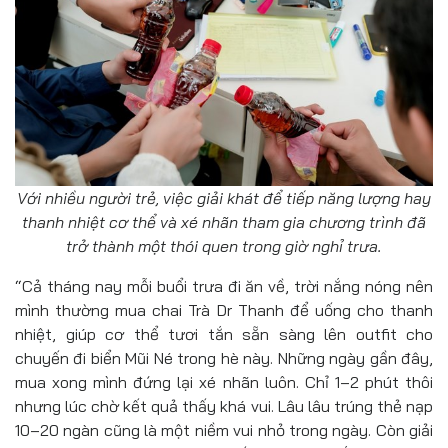
Với nhiều người trẻ, việc giải khát để tiếp năng lượng hay
thanh nhiệt cơ thể và xé nhãn tham gia chương trình đã
trở thành một thói quen trong giờ nghỉ trưa.
“Cả tháng nay mỗi buổi trưa đi ăn về, trời nắng nóng nên
mình thường mua chai Trà Dr Thanh để uống cho thanh
nhiệt, giúp cơ thể tươi tắn sẵn sàng lên outfit cho
chuyến đi biển Mũi Né trong hè này. Những ngày gần đây,
mua xong mình đứng lại xé nhãn luôn. Chỉ 1–2 phút thôi
nhưng lúc chờ kết quả thấy khá vui. Lâu lâu trúng thẻ nạp
10–20 ngàn cũng là một niềm vui nhỏ trong ngày. Còn giải