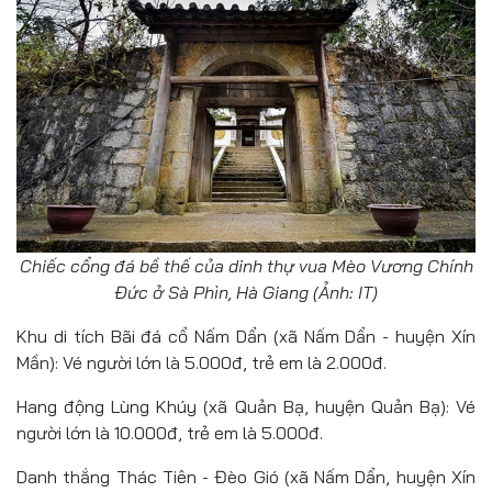
Chiếc cổng đá bề thế của dinh thự vua Mèo Vương Chính
Đức ở Sà Phìn, Hà Giang (Ảnh: IT)
Khu di tích Bãi đá cổ Nấm Dẩn (xã Nấm Dẩn - huyện Xín
Mần): Vé người lớn là 5.000đ, trẻ em là 2.000đ.
Hang động Lùng Khúy (xã Quản Bạ, huyện Quản Bạ): Vé
người lớn là 10.000đ, trẻ em là 5.000đ.
Danh thắng Thác Tiên - Đèo Gió (xã Nấm Dẩn, huyện Xín