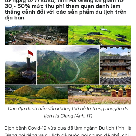
từ ngày 6/7/2020, tỉnh Hà Giang sẽ giảm từ
Đồ uống
30 - 50% mức thu phí tham quan danh lam
thắng cảnh đối với các sản phẩm du lịch trên
Pháp luật
địa bàn.
Khoa giáo
Multimedia
Các địa danh hấp dẫn không thể bỏ lỡ trong chuyến du
lịch Hà Giang (Ảnh: IT)
Dịch bệnh Covid-19 vừa qua đã làm ngành Du lịch tỉnh Hà
Giang nói riêng và du lịch cả nước nói chung đã phải chịu