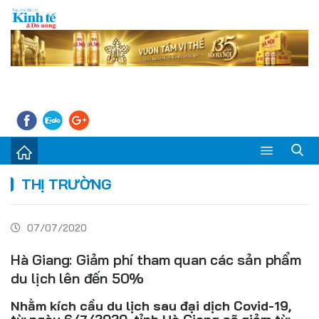
Sự kiện
THỊ TRƯỜNG
Kinh tế - Tiêu dùng
07/07/2020
Đời sống
Hà Giang: Giảm phí tham quan các sản phẩm
Thị trường
du lịch lên đến 50%
Doanh nghiệp – Doanh nhân
Nhằm kích cầu du lịch sau đại dịch Covid-19,