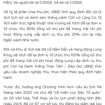
Mần): Vé người lớn là 5.000đ, trẻ em là 2.000đ.
Về tỷ lệ phân chia thu phí, UBND tỉnh quy định đối với Di
tích lịch sử và danh lam thắng cảnh Cột cờ Lũng Cú, Di
tích kiến trúc nghệ thuật nhà Vương sẽ trích để lại đơn vị
tổ chức thu 80% tổng số thu phí để trang trải chi phí
hoạt động cung cấp dịch vụ thu phí; 20% còn lại nộp
Ngân sách Nhà nước.
Đối với Khu di tích bãi đá cổ Nấm Dẩn và Hang động Lùng
Khúy sẽ trích để lại đơn vị tổ chức thu 100% tổng số thu
phí để trang trải chi phí hoạt động cung cấp dịch vụ thu
phí. Còn tại Danh thắng Thác Tiên – Đèo Gió, UBND tỉnh
yêu cầu doanh nghiệp thu, thực hiện theo quy định hiện
hành.
Trước đó, hưởng ứng Chương trình kích cầu du lịch Hà
Giang năm 2020 với chủ đề "Về miền cực Bắc Tổ quốc"
do Sở Văn hóa, Thể thao và Du lịch phát động tính đến
ngày 29/6 đã có 67 cơ sở lưu trú đăng ký giảm giá lưu