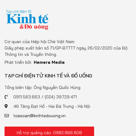
Cơ quan của Hiệp hội Chè Việt Nam
Giấy phép xuất bản số 71/GP-BTTTT ngày 26/02/2020 của Bộ
Thông tin và Truyền thông.
Phát triển bởi
Hemera Media
TẠP CHÍ ĐIỆN TỬ KINH TẾ VÀ ĐỒ UỐNG
Tổng biên tập: Ông Nguyễn Quốc Hùng
0911.563.663 / (024) 39.729.471
46 Tăng Bạt Hổ - Hai Bà Trưng - Hà Nội
toasoan@kinhtedouong.vn
Hỗ trợ quảng cáo: 0982.866.808