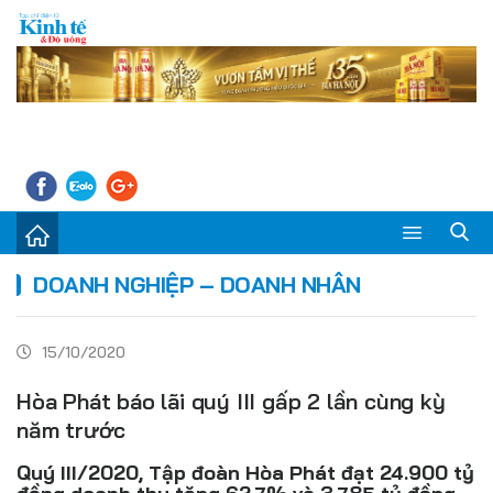
Sự kiện
DOANH NGHIỆP – DOANH NHÂN
Kinh tế - Tiêu dùng
15/10/2020
Đời sống
Hòa Phát báo lãi quý III gấp 2 lần cùng kỳ
Thị trường
năm trước
Doanh nghiệp – Doanh nhân
Quý III/2020, Tập đoàn Hòa Phát đạt 24.900 tỷ