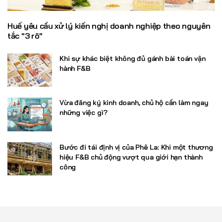
Huế yêu cầu xử lý kiến nghị doanh nghiệp theo nguyên
tắc "3 rõ"
Khi sự khác biệt không đủ gánh bài toán vận
hành F&B
Vừa đăng ký kinh doanh, chủ hộ cần làm ngay
những việc gì?
Bước đi tái định vị của Phê La: Khi một thương
hiệu F&B chủ động vượt qua giới hạn thành
công