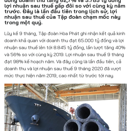
đồng doanh thu tăng 62,7% và 3.785 tỷ đồng
Đồ uống
lợi nhuận sau thuế gấp đôi so với cùng kỳ năm
trước. Đây là lần đầu tiên trong lịch sử, lợi
Pháp luật
nhuận sau thuế của Tập đoàn chạm mốc này
trong một quý.
Khoa giáo
Lũy kế 9 tháng, Tập đoàn Hòa Phát ghi nhận kết quả kinh
doanh khả quan với doanh thu đạt 65.000 tỷ đồng và lợi
Multimedia
nhuận sau thuế lên tới 8.845 tỷ đồng, lần lượt tăng 40%
và 56% so với cùng kỳ 2019. Lợi nhuận sau thuế 9 tháng
đạt 98% kế hoạch năm. Và đây cũng là lần đầu tiên, cả
doanh thu và lợi nhuận sau thuế 9 tháng 2020 đã vượt
mức thực hiện năm 2019, cao nhất từ trước tới nay.