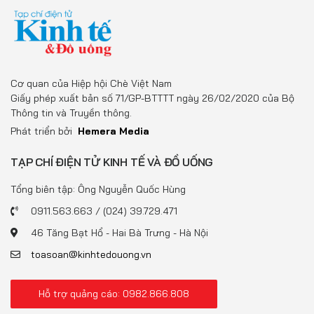
Cơ quan của Hiệp hội Chè Việt Nam
Giấy phép xuất bản số 71/GP-BTTTT ngày 26/02/2020 của Bộ
Thông tin và Truyền thông.
Phát triển bởi
Hemera Media
TẠP CHÍ ĐIỆN TỬ KINH TẾ VÀ ĐỒ UỐNG
Tổng biên tập: Ông Nguyễn Quốc Hùng
0911.563.663 / (024) 39.729.471
46 Tăng Bạt Hổ - Hai Bà Trưng - Hà Nội
toasoan@kinhtedouong.vn
Hỗ trợ quảng cáo: 0982.866.808