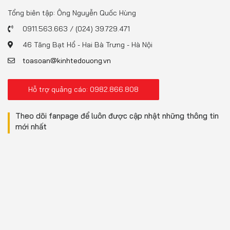
Tổng biên tập: Ông Nguyễn Quốc Hùng
0911.563.663 / (024) 39.729.471
46 Tăng Bạt Hổ - Hai Bà Trưng - Hà Nội
toasoan@kinhtedouong.vn
Hỗ trợ quảng cáo: 0982.866.808
Theo dõi fanpage để luôn được cập nhật những thông tin
mới nhất