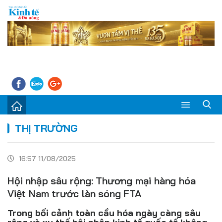
Sự kiện
THỊ TRƯỜNG
Kinh tế - Tiêu dùng
16:57 11/08/2025
Đời sống
Hội nhập sâu rộng: Thương mại hàng hóa
Thị trường
Việt Nam trước làn sóng FTA
Doanh nghiệp – Doanh nhân
Trong bối cảnh toàn cầu hóa ngày càng sâu