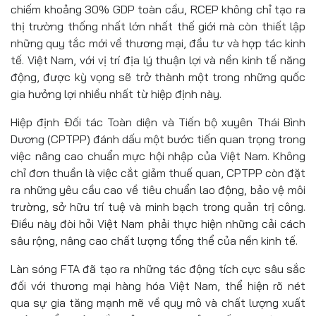
chiếm khoảng 30% GDP toàn cầu, RCEP không chỉ tạo ra
thị trường thống nhất lớn nhất thế giới mà còn thiết lập
những quy tắc mới về thương mại, đầu tư và hợp tác kinh
tế. Việt Nam, với vị trí địa lý thuận lợi và nền kinh tế năng
động, được kỳ vọng sẽ trở thành một trong những quốc
gia hưởng lợi nhiều nhất từ hiệp định này.
Hiệp định Đối tác Toàn diện và Tiến bộ xuyên Thái Bình
Dương (CPTPP) đánh dấu một bước tiến quan trọng trong
việc nâng cao chuẩn mực hội nhập của Việt Nam. Không
chỉ đơn thuần là việc cắt giảm thuế quan, CPTPP còn đặt
ra những yêu cầu cao về tiêu chuẩn lao động, bảo vệ môi
trường, sở hữu trí tuệ và minh bạch trong quản trị công.
Điều này đòi hỏi Việt Nam phải thực hiện những cải cách
sâu rộng, nâng cao chất lượng tổng thể của nền kinh tế.
Làn sóng FTA đã tạo ra những tác động tích cực sâu sắc
đối với thương mại hàng hóa Việt Nam, thể hiện rõ nét
qua sự gia tăng mạnh mẽ về quy mô và chất lượng xuất