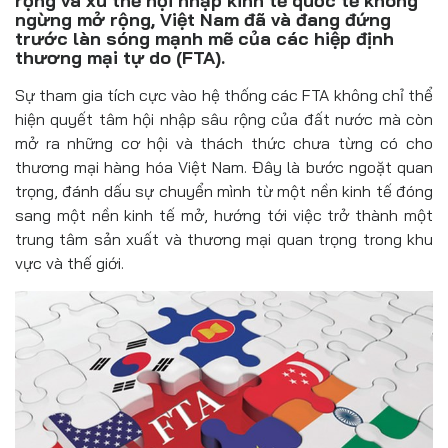
rộng và xu thế hội nhập kinh tế quốc tế không
Đồ uống
ngừng mở rộng, Việt Nam đã và đang đứng
trước làn sóng mạnh mẽ của các hiệp định
Pháp luật
thương mại tự do (FTA).
Sự tham gia tích cực vào hệ thống các FTA không chỉ thể
Khoa giáo
hiện quyết tâm hội nhập sâu rộng của đất nước mà còn
Multimedia
mở ra những cơ hội và thách thức chưa từng có cho
thương mại hàng hóa Việt Nam. Đây là bước ngoặt quan
trọng, đánh dấu sự chuyển mình từ một nền kinh tế đóng
sang một nền kinh tế mở, hướng tới việc trở thành một
trung tâm sản xuất và thương mại quan trọng trong khu
vực và thế giới.