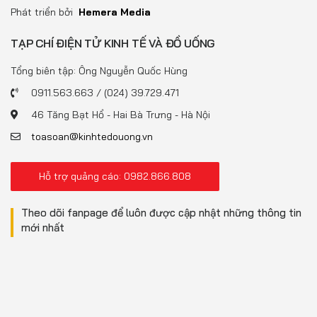
Phát triển bởi
Hemera Media
TẠP CHÍ ĐIỆN TỬ KINH TẾ VÀ ĐỒ UỐNG
Tổng biên tập: Ông Nguyễn Quốc Hùng
0911.563.663 / (024) 39.729.471
46 Tăng Bạt Hổ - Hai Bà Trưng - Hà Nội
toasoan@kinhtedouong.vn
Hỗ trợ quảng cáo: 0982.866.808
Theo dõi fanpage để luôn được cập nhật những thông tin
mới nhất