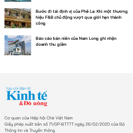
Bước đi tái định vị của Phê La: Khi một thương
hiệu F&B chủ động vượt qua giới hạn thành
công
Báo cáo bán niên của Nam Long ghi nhận
doanh thu giảm
Cơ quan của Hiệp hội Chè Việt Nam
Giấy phép xuất bản số 71/GP-BTTTT ngày 26/02/2020 của Bộ
Thông tin và Truyền thông.