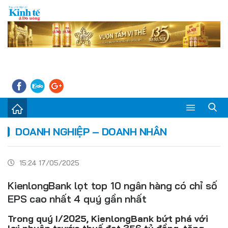
Sự kiện
DOANH NGHIỆP – DOANH NHÂN
Kinh tế - Tiêu dùng
15:24 17/05/2025
Đời sống
KienlongBank lọt top 10 ngân hàng có chỉ số
Thị trường
EPS cao nhất 4 quý gần nhất
Doanh nghiệp – Doanh nhân
Trong quý I/2025, KienlongBank bứt phá với