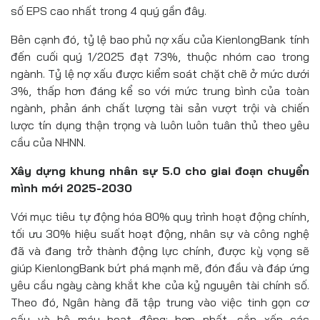
số EPS cao nhất trong 4 quý gần đây.
Bên cạnh đó, tỷ lệ bao phủ nợ xấu của KienlongBank tính
đến cuối quý 1/2025 đạt 73%, thuộc nhóm cao trong
ngành. Tỷ lệ nợ xấu được kiểm soát chặt chẽ ở mức dưới
3%, thấp hơn đáng kể so với mức trung bình của toàn
ngành, phản ánh chất lượng tài sản vượt trội và chiến
lược tín dụng thận trọng và luôn luôn tuân thủ theo yêu
cầu của NHNN.
Xây dựng khung nhân sự 5.0 cho giai đoạn chuyển
mình mới 2025-2030
Với mục tiêu tự động hóa 80% quy trình hoạt động chính,
tối ưu 30% hiệu suất hoạt động, nhân sự và công nghệ
đã và đang trở thành động lực chính, được kỳ vọng sẽ
giúp KienlongBank bứt phá mạnh mẽ, đón đầu và đáp ứng
yêu cầu ngày càng khắt khe của kỷ nguyên tài chính số.
Theo đó, Ngân hàng đã tập trung vào việc tinh gọn cơ
cấu và bộ máy hoạt động; hợp nhất, sắp xếp các