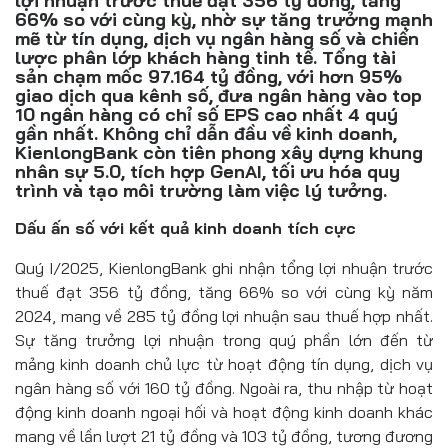
lợi nhuận trước thuế đạt 356 tỷ đồng, tăng
Đồ uống
66% so với cùng kỳ, nhờ sự tăng trưởng mạnh
mẽ từ tín dụng, dịch vụ ngân hàng số và chiến
Pháp luật
lược phân lớp khách hàng tinh tế. Tổng tài
sản chạm mốc 97.164 tỷ đồng, với hơn 95%
giao dịch qua kênh số, đưa ngân hàng vào top
Khoa giáo
10 ngân hàng có chỉ số EPS cao nhất 4 quý
gần nhất. Không chỉ dẫn đầu về kinh doanh,
Multimedia
KienlongBank còn tiên phong xây dựng khung
nhân sự 5.0, tích hợp GenAI, tối ưu hóa quy
trình và tạo môi trường làm việc lý tưởng.
Dấu ấn số với kết quả kinh doanh tích cực
Quý I/2025, KienlongBank ghi nhận tổng lợi nhuận trước
thuế đạt 356 tỷ đồng, tăng 66% so với cùng kỳ năm
2024, mang về 285 tỷ đồng lợi nhuận sau thuế hợp nhất.
Sự tăng trưởng lợi nhuận trong quý phần lớn đến từ
mảng kinh doanh chủ lực từ hoạt động tín dụng, dịch vụ
ngân hàng số với 160 tỷ đồng. Ngoài ra, thu nhập từ hoạt
động kinh doanh ngoại hối và hoạt động kinh doanh khác
mang về lần lượt 21 tỷ đồng và 103 tỷ đồng, tương đương