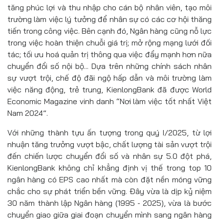
tăng phúc lợi và thu nhập cho cán bộ nhân viên, tạo môi
trường làm việc lý tưởng để nhân sự có các cơ hội thăng
tiến trong công việc. Bên cạnh đó, Ngân hàng cũng nỗ lực
trong việc hoàn thiện chuỗi giá trị; mở rộng mạng lưới đối
tác; tối ưu hoá quản trị thông qua việc đẩy mạnh hơn nữa
chuyển đổi số nội bộ... Dựa trên những chính sách nhân
sự vượt trội, chế độ đãi ngộ hấp dẫn và môi trường làm
việc năng động, trẻ trung, KienlongBank đã được World
Economic Magazine vinh danh “Nơi làm việc tốt nhất Việt
Nam 2024”.
Với những thành tựu ấn tượng trong quý I/2025, từ lợi
nhuận tăng trưởng vượt bậc, chất lượng tài sản vượt trội
đến chiến lược chuyển đổi số và nhân sự 5.0 đột phá,
KienlongBank không chỉ khẳng định vị thế trong top 10
ngân hàng có EPS cao nhất mà còn đặt nền móng vững
chắc cho sự phát triển bền vững. Đây vừa là dịp kỷ niệm
30 năm thành lập Ngân hàng (1995 - 2025), vừa là bước
chuyển giao giữa giai đoạn chuyển mình sang ngân hàng