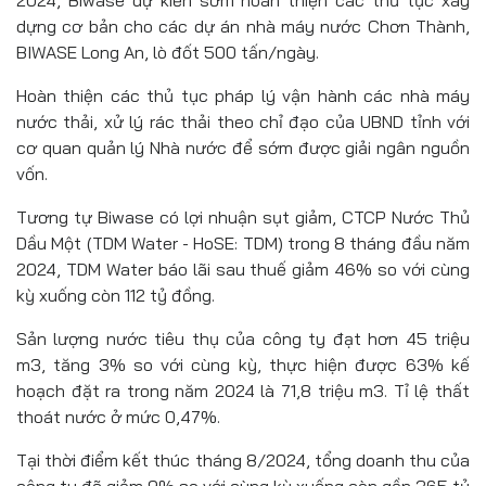
2024, Biwase dự kiến sớm hoàn thiện các thủ tục xây
dựng cơ bản cho các dự án nhà máy nước Chơn Thành,
BIWASE Long An, lò đốt 500 tấn/ngày.
Hoàn thiện các thủ tục pháp lý vận hành các nhà máy
nước thải, xử lý rác thải theo chỉ đạo của UBND tỉnh với
cơ quan quản lý Nhà nước để sớm được giải ngân nguồn
vốn.
Tương tự Biwase có lợi nhuận sụt giảm, CTCP Nước Thủ
Dầu Một (TDM Water - HoSE: TDM) trong 8 tháng đầu năm
2024, TDM Water báo lãi sau thuế giảm 46% so với cùng
kỳ xuống còn 112 tỷ đồng.
Sản lượng nước tiêu thụ của công ty đạt hơn 45 triệu
m3, tăng 3% so với cùng kỳ, thực hiện được 63% kế
hoạch đặt ra trong năm 2024 là 71,8 triệu m3. Tỉ lệ thất
thoát nước ở mức 0,47%.
Tại thời điểm kết thúc tháng 8/2024, tổng doanh thu của