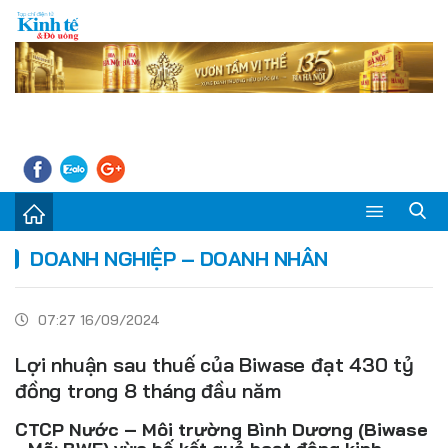
Sự kiện
DOANH NGHIỆP – DOANH NHÂN
Kinh tế - Tiêu dùng
07:27 16/09/2024
Đời sống
Lợi nhuận sau thuế của Biwase đạt 430 tỷ
Thị trường
đồng trong 8 tháng đầu năm
Doanh nghiệp – Doanh nhân
CTCP Nước – Môi trường Bình Dương (Biwase