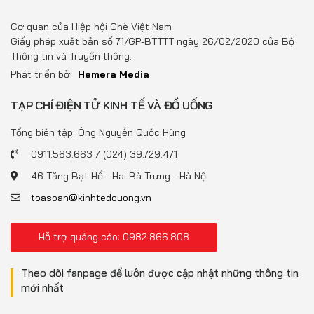
Cơ quan của Hiệp hội Chè Việt Nam
Giấy phép xuất bản số 71/GP-BTTTT ngày 26/02/2020 của Bộ
Thông tin và Truyền thông.
Phát triển bởi
Hemera Media
TẠP CHÍ ĐIỆN TỬ KINH TẾ VÀ ĐỒ UỐNG
Tổng biên tập: Ông Nguyễn Quốc Hùng
0911.563.663 / (024) 39.729.471
46 Tăng Bạt Hổ - Hai Bà Trưng - Hà Nội
toasoan@kinhtedouong.vn
Hỗ trợ quảng cáo: 0982.866.808
Theo dõi fanpage để luôn được cập nhật những thông tin
mới nhất