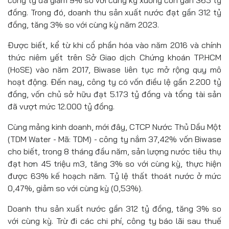
công ty đã giảm 9% so với cùng kỳ xuống còn gần 365 tỷ
đồng. Trong đó, doanh thu sản xuất nước đạt gần 312 tỷ
đồng, tăng 3% so với cùng kỳ năm 2023.
Được biết, kể từ khi cổ phần hóa vào năm 2016 và chính
thức niêm yết trên Sở Giao dịch Chứng khoán TP.HCM
(HoSE) vào năm 2017, Biwase liên tục mở rộng quy mô
hoạt động. Đến nay, công ty có vốn điều lệ gần 2.200 tỷ
đồng, vốn chủ sở hữu đạt 5.173 tỷ đồng và tổng tài sản
đã vượt mức 12.000 tỷ đồng.
Cùng mảng kinh doanh, mới đây, CTCP Nước Thủ Dầu Một
(TDM Water - Mã: TDM) - công ty nắm 37,42% vốn Biwase
cho biết, trong 8 tháng đầu năm, sản lượng nước tiêu thụ
đạt hơn 45 triệu m3, tăng 3% so với cùng kỳ, thực hiện
được 63% kế hoạch năm. Tỷ lệ thất thoát nước ở mức
0,47%, giảm so với cùng kỳ (0,53%).
Doanh thu sản xuất nước gần 312 tỷ đồng, tăng 3% so
với cùng kỳ. Trừ đi các chi phí, công ty báo lãi sau thuế