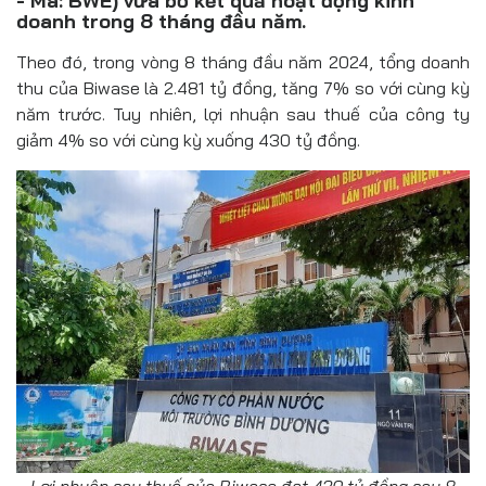
- Mã: BWE) vừa bố kết quả hoạt động kinh
Đồ uống
doanh trong 8 tháng đầu năm.
Pháp luật
Theo đó, trong vòng 8 tháng đầu năm 2024, tổng doanh
thu của Biwase là 2.481 tỷ đồng, tăng 7% so với cùng kỳ
Khoa giáo
năm trước. Tuy nhiên, lợi nhuận sau thuế của công ty
giảm 4% so với cùng kỳ xuống 430 tỷ đồng.
Multimedia