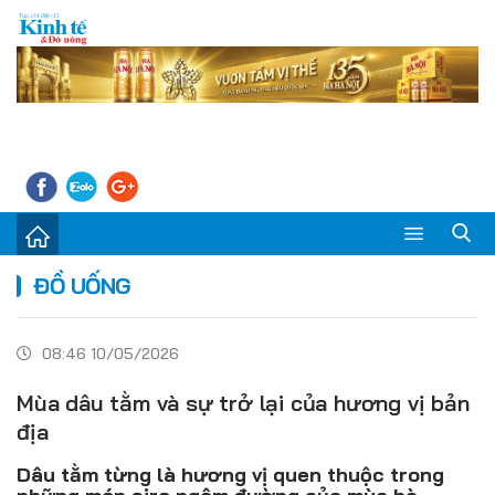
Sự kiện
ĐỒ UỐNG
Kinh tế - Tiêu dùng
08:46 10/05/2026
Đời sống
Mùa dâu tằm và sự trở lại của hương vị bản
Thị trường
địa
Doanh nghiệp – Doanh nhân
Dâu tằm từng là hương vị quen thuộc trong