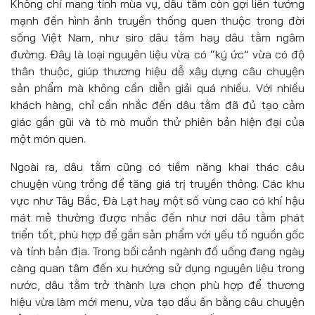
Không chỉ mang tính mùa vụ, dâu tằm còn gợi liên tưởng
mạnh đến hình ảnh truyền thống quen thuộc trong đời
sống Việt Nam, như siro dâu tằm hay dâu tằm ngâm
đường. Đây là loại nguyên liệu vừa có “ký ức” vừa có độ
thân thuộc, giúp thương hiệu dễ xây dựng câu chuyện
sản phẩm mà không cần diễn giải quá nhiều. Với nhiều
khách hàng, chỉ cần nhắc đến dâu tằm đã đủ tạo cảm
giác gần gũi và tò mò muốn thử phiên bản hiện đại của
một món quen.
Ngoài ra, dâu tằm cũng có tiềm năng khai thác câu
chuyện vùng trồng để tăng giá trị truyền thông. Các khu
vực như Tây Bắc, Đà Lạt hay một số vùng cao có khí hậu
mát mẻ thường được nhắc đến như nơi dâu tằm phát
triển tốt, phù hợp để gắn sản phẩm với yếu tố nguồn gốc
và tính bản địa. Trong bối cảnh ngành đồ uống đang ngày
càng quan tâm đến xu hướng sử dụng nguyên liệu trong
nước, dâu tằm trở thành lựa chọn phù hợp để thương
hiệu vừa làm mới menu, vừa tạo dấu ấn bằng câu chuyện