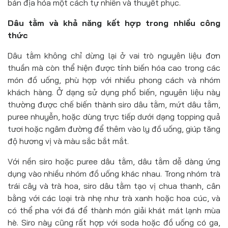
bản địa hóa một cách tự nhiên và thuyết phục.
Dâu tằm và khả năng kết hợp trong nhiều công
thức
Dâu tằm không chỉ dừng lại ở vai trò nguyên liệu đơn
thuần mà còn thể hiện được tính biến hóa cao trong các
món đồ uống, phù hợp với nhiều phong cách và nhóm
khách hàng. Ở dạng sử dụng phổ biến, nguyên liệu này
thường được chế biến thành siro dâu tằm, mứt dâu tằm,
puree nhuyễn, hoặc dùng trực tiếp dưới dạng topping quả
tươi hoặc ngâm đường để thêm vào ly đồ uống, giúp tăng
độ hương vị và màu sắc bắt mắt.
Với nền siro hoặc puree dâu tằm, dâu tằm dễ dàng ứng
dụng vào nhiều nhóm đồ uống khác nhau. Trong nhóm trà
trái cây và trà hoa, siro dâu tằm tạo vị chua thanh, cân
bằng với các loại trà nhẹ như trà xanh hoặc hoa cúc, và
có thể pha với đá để thành món giải khát mát lạnh mùa
hè. Siro này cũng rất hợp với soda hoặc đồ uống có ga,