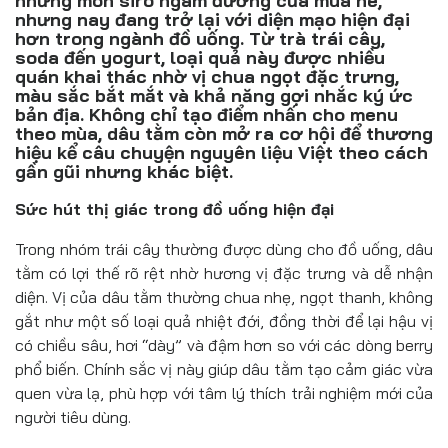
những món siro ngâm đường của mùa hè,
Đồ uống
nhưng nay đang trở lại với diện mạo hiện đại
hơn trong ngành đồ uống. Từ trà trái cây,
Pháp luật
soda đến yogurt, loại quả này được nhiều
quán khai thác nhờ vị chua ngọt đặc trưng,
màu sắc bắt mắt và khả năng gợi nhắc ký ức
Khoa giáo
bản địa. Không chỉ tạo điểm nhấn cho menu
theo mùa, dâu tằm còn mở ra cơ hội để thương
Multimedia
hiệu kể câu chuyện nguyên liệu Việt theo cách
gần gũi nhưng khác biệt.
Sức hút thị giác trong đồ uống hiện đại
Trong nhóm trái cây thường được dùng cho đồ uống, dâu
tằm có lợi thế rõ rệt nhờ hương vị đặc trưng và dễ nhận
diện. Vị của dâu tằm thường chua nhẹ, ngọt thanh, không
gắt như một số loại quả nhiệt đới, đồng thời để lại hậu vị
có chiều sâu, hơi “dày” và đậm hơn so với các dòng berry
phổ biến. Chính sắc vị này giúp dâu tằm tạo cảm giác vừa
quen vừa lạ, phù hợp với tâm lý thích trải nghiệm mới của
người tiêu dùng.