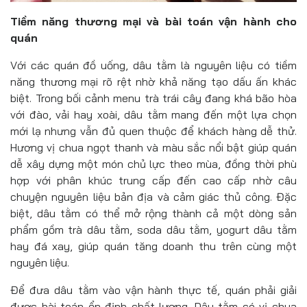
Tiềm năng thương mại và bài toán vận hành cho
quán
Với các quán đồ uống, dâu tằm là nguyên liệu có tiềm
năng thương mại rõ rệt nhờ khả năng tạo dấu ấn khác
biệt. Trong bối cảnh menu trà trái cây đang khá bão hòa
với đào, vải hay xoài, dâu tằm mang đến một lựa chọn
mới lạ nhưng vẫn đủ quen thuộc để khách hàng dễ thử.
Hương vị chua ngọt thanh và màu sắc nổi bật giúp quán
dễ xây dựng một món chủ lực theo mùa, đồng thời phù
hợp với phân khúc trung cấp đến cao cấp nhờ câu
chuyện nguyên liệu bản địa và cảm giác thủ công. Đặc
biệt, dâu tằm có thể mở rộng thành cả một dòng sản
phẩm gồm trà dâu tằm, soda dâu tằm, yogurt dâu tằm
hay đá xay, giúp quán tăng doanh thu trên cùng một
nguyên liệu.
Để đưa dâu tằm vào vận hành thực tế, quán phải giải
được bài toán ổn định chất lượng. Dâu tằm có vị chua