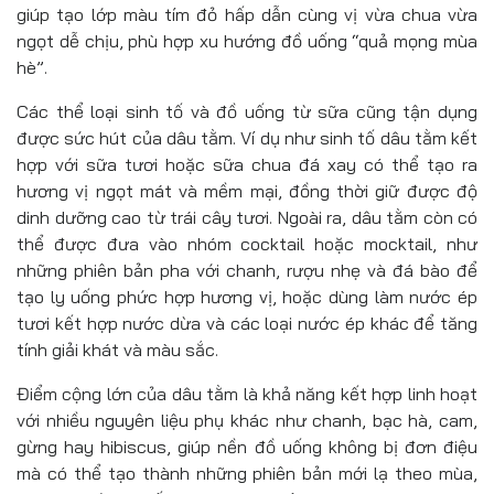
giúp tạo lớp màu tím đỏ hấp dẫn cùng vị vừa chua vừa
ngọt dễ chịu, phù hợp xu hướng đồ uống “quả mọng mùa
hè”.
Các thể loại sinh tố và đồ uống từ sữa cũng tận dụng
được sức hút của dâu tằm. Ví dụ như sinh tố dâu tằm kết
hợp với sữa tươi hoặc sữa chua đá xay có thể tạo ra
hương vị ngọt mát và mềm mại, đồng thời giữ được độ
dinh dưỡng cao từ trái cây tươi. Ngoài ra, dâu tằm còn có
thể được đưa vào nhóm cocktail hoặc mocktail, như
những phiên bản pha với chanh, rượu nhẹ và đá bào để
tạo ly uống phức hợp hương vị, hoặc dùng làm nước ép
tươi kết hợp nước dừa và các loại nước ép khác để tăng
tính giải khát và màu sắc.
Điểm cộng lớn của dâu tằm là khả năng kết hợp linh hoạt
với nhiều nguyên liệu phụ khác như chanh, bạc hà, cam,
gừng hay hibiscus, giúp nền đồ uống không bị đơn điệu
mà có thể tạo thành những phiên bản mới lạ theo mùa,