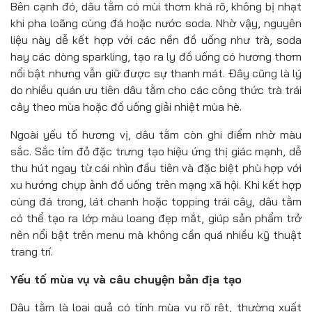
Bên cạnh đó, dâu tằm có mùi thơm khá rõ, không bị nhạt
khi pha loãng cùng đá hoặc nước soda. Nhờ vậy, nguyên
liệu này dễ kết hợp với các nền đồ uống như trà, soda
hay các dòng sparkling, tạo ra ly đồ uống có hương thơm
nổi bật nhưng vẫn giữ được sự thanh mát. Đây cũng là lý
do nhiều quán ưu tiên dâu tằm cho các công thức trà trái
cây theo mùa hoặc đồ uống giải nhiệt mùa hè.
Ngoài yếu tố hương vị, dâu tằm còn ghi điểm nhờ màu
sắc. Sắc tím đỏ đặc trưng tạo hiệu ứng thị giác mạnh, dễ
thu hút ngay từ cái nhìn đầu tiên và đặc biệt phù hợp với
xu hướng chụp ảnh đồ uống trên mạng xã hội. Khi kết hợp
cùng đá trong, lát chanh hoặc topping trái cây, dâu tằm
có thể tạo ra lớp màu loang đẹp mắt, giúp sản phẩm trở
nên nổi bật trên menu mà không cần quá nhiều kỹ thuật
trang trí.
Yếu tố mùa vụ và câu chuyện bản địa tạo
Dâu tằm là loại quả có tính mùa vụ rõ rệt, thường xuất