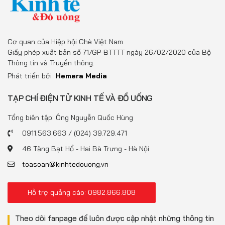
Cơ quan của Hiệp hội Chè Việt Nam
Giấy phép xuất bản số 71/GP-BTTTT ngày 26/02/2020 của Bộ
Thông tin và Truyền thông.
Phát triển bởi
Hemera Media
TẠP CHÍ ĐIỆN TỬ KINH TẾ VÀ ĐỒ UỐNG
Tổng biên tập: Ông Nguyễn Quốc Hùng
0911.563.663 / (024) 39.729.471
46 Tăng Bạt Hổ - Hai Bà Trưng - Hà Nội
toasoan@kinhtedouong.vn
Hỗ trợ quảng cáo: 0982.866.808
Theo dõi fanpage để luôn được cập nhật những thông tin