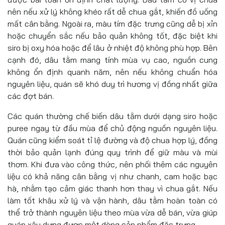
nên nếu xử lý không khéo rất dễ chua gắt, khiến đồ uống
mất cân bằng. Ngoài ra, màu tím đặc trưng cũng dễ bị xỉn
hoặc chuyển sắc nếu bảo quản không tốt, đặc biệt khi
siro bị oxy hóa hoặc để lâu ở nhiệt độ không phù hợp. Bên
cạnh đó, dâu tằm mang tính mùa vụ cao, nguồn cung
không ổn định quanh năm, nên nếu không chuẩn hóa
nguyên liệu, quán sẽ khó duy trì hương vị đồng nhất giữa
các đợt bán.
Các quán thường chế biến dâu tằm dưới dạng siro hoặc
puree ngay từ đầu mùa để chủ động nguồn nguyên liệu.
Quán cũng kiểm soát tỉ lệ đường và độ chua hợp lý, đồng
thời bảo quản lạnh đúng quy trình để giữ màu và mùi
thơm. Khi đưa vào công thức, nên phối thêm các nguyên
liệu có khả năng cân bằng vị như chanh, cam hoặc bạc
hà, nhằm tạo cảm giác thanh hơn thay vì chua gắt. Nếu
làm tốt khâu xử lý và vận hành, dâu tằm hoàn toàn có
thể trở thành nguyên liệu theo mùa vừa dễ bán, vừa giúp
quán xây dựng được một dòng sản phẩm đặc trưng.