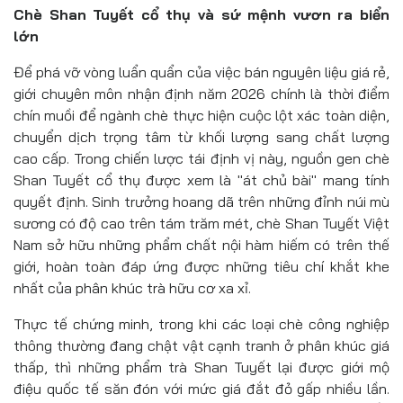
Chè Shan Tuyết cổ thụ và sứ mệnh vươn ra biển
lớn
Để phá vỡ vòng luẩn quẩn của việc bán nguyên liệu giá rẻ,
giới chuyên môn nhận định năm 2026 chính là thời điểm
chín muồi để ngành chè thực hiện cuộc lột xác toàn diện,
chuyển dịch trọng tâm từ khối lượng sang chất lượng
cao cấp. Trong chiến lược tái định vị này, nguồn gen chè
Shan Tuyết cổ thụ được xem là "át chủ bài" mang tính
quyết định. Sinh trưởng hoang dã trên những đỉnh núi mù
sương có độ cao trên tám trăm mét, chè Shan Tuyết Việt
Nam sở hữu những phẩm chất nội hàm hiếm có trên thế
giới, hoàn toàn đáp ứng được những tiêu chí khắt khe
nhất của phân khúc trà hữu cơ xa xỉ.
Thực tế chứng minh, trong khi các loại chè công nghiệp
thông thường đang chật vật cạnh tranh ở phân khúc giá
thấp, thì những phẩm trà Shan Tuyết lại được giới mộ
điệu quốc tế săn đón với mức giá đắt đỏ gấp nhiều lần.