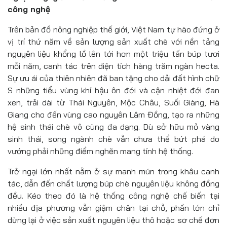
công nghệ
Trên bản đồ nông nghiệp thế giới, Việt Nam tự hào đứng ở
vị trí thứ năm về sản lượng sản xuất chè với nền tảng
nguyên liệu khổng lồ lên tới hơn một triệu tấn búp tươi
mỗi năm, canh tác trên diện tích hàng trăm ngàn hecta.
Sự ưu ái của thiên nhiên đã ban tặng cho dải đất hình chữ
S những tiểu vùng khí hậu ôn đới và cận nhiệt đới đan
xen, trải dài từ Thái Nguyên, Mộc Châu, Suối Giàng, Hà
Giang cho đến vùng cao nguyên Lâm Đồng, tạo ra những
hệ sinh thái chè vô cùng đa dạng. Dù sở hữu mỏ vàng
sinh thái, song ngành chè vẫn chưa thể bứt phá do
vướng phải những điểm nghẽn mang tính hệ thống.
Trở ngại lớn nhất nằm ở sự manh mún trong khâu canh
tác, dẫn đến chất lượng búp chè nguyên liệu không đồng
đều. Kéo theo đó là hệ thống công nghệ chế biến tại
nhiều địa phương vẫn giậm chân tại chỗ, phần lớn chỉ
dừng lại ở việc sản xuất nguyên liệu thô hoặc sơ chế đơn