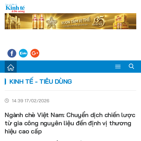
Sự kiện
KINH TẾ - TIÊU DÙNG
Kinh tế - Tiêu dùng
14:39 17/02/2026
Đời sống
Ngành chè Việt Nam: Chuyển dịch chiến lược
Thị trường
từ gia công nguyên liệu đến định vị thương
hiệu cao cấp
Doanh nghiệp – Doanh nhân