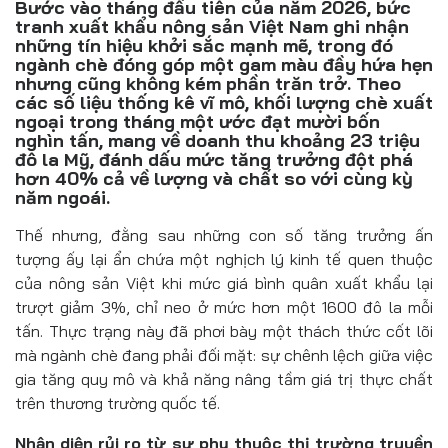
Bước vào tháng đầu tiên của năm 2026, bức
Đồ uống
tranh xuất khẩu nông sản Việt Nam ghi nhận
những tín hiệu khởi sắc mạnh mẽ, trong đó
Pháp luật
ngành chè đóng góp một gam màu đầy hứa hẹn
nhưng cũng không kém phần trăn trở. Theo
Khoa giáo
các số liệu thống kê vĩ mô, khối lượng chè xuất
ngoại trong tháng một ước đạt mười bốn
Multimedia
nghìn tấn, mang về doanh thu khoảng 23 triệu
đô la Mỹ, đánh dấu mức tăng trưởng đột phá
hơn 40% cả về lượng và chất so với cùng kỳ
năm ngoái.
Thế nhưng, đằng sau những con số tăng trưởng ấn
tượng ấy lại ẩn chứa một nghịch lý kinh tế quen thuộc
của nông sản Việt khi mức giá bình quân xuất khẩu lại
trượt giảm 3%, chỉ neo ở mức hơn một 1600 đô la mỗi
tấn. Thực trạng này đã phơi bày một thách thức cốt lõi
mà ngành chè đang phải đối mặt: sự chênh lệch giữa việc
gia tăng quy mô và khả năng nâng tầm giá trị thực chất
trên thương trường quốc tế.
Nhận diện rủi ro từ sự phụ thuộc thị trường truyền