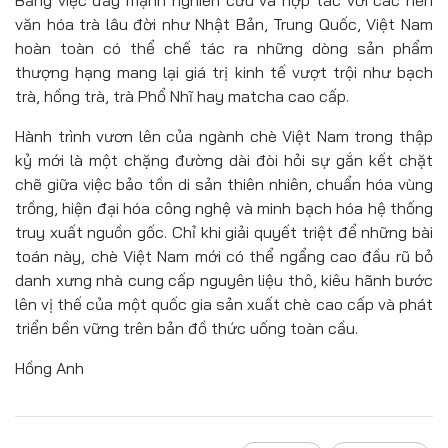
Bằng việc đẩy mạnh nghiên cứu và hợp tác với các nền
văn hóa trà lâu đời như Nhật Bản, Trung Quốc, Việt Nam
hoàn toàn có thể chế tác ra những dòng sản phẩm
thượng hạng mang lại giá trị kinh tế vượt trội như bạch
trà, hồng trà, trà Phổ Nhĩ hay matcha cao cấp.
Hành trình vươn lên của ngành chè Việt Nam trong thập
kỷ mới là một chặng đường dài đòi hỏi sự gắn kết chặt
chẽ giữa việc bảo tồn di sản thiên nhiên, chuẩn hóa vùng
trồng, hiện đại hóa công nghệ và minh bạch hóa hệ thống
truy xuất nguồn gốc. Chỉ khi giải quyết triệt để những bài
toán này, chè Việt Nam mới có thể ngẩng cao đầu rũ bỏ
danh xưng nhà cung cấp nguyên liệu thô, kiêu hãnh bước
lên vị thế của một quốc gia sản xuất chè cao cấp và phát
triển bền vững trên bản đồ thức uống toàn cầu.
Hồng Anh