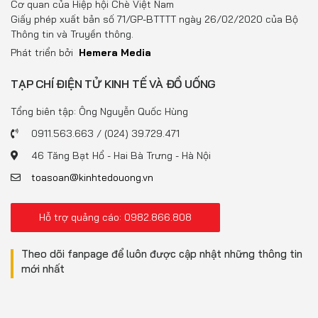
Cơ quan của Hiệp hội Chè Việt Nam
Giấy phép xuất bản số 71/GP-BTTTT ngày 26/02/2020 của Bộ
Thông tin và Truyền thông.
Phát triển bởi
Hemera Media
TẠP CHÍ ĐIỆN TỬ KINH TẾ VÀ ĐỒ UỐNG
Tổng biên tập: Ông Nguyễn Quốc Hùng
0911.563.663 / (024) 39.729.471
46 Tăng Bạt Hổ - Hai Bà Trưng - Hà Nội
toasoan@kinhtedouong.vn
Hỗ trợ quảng cáo: 0982.866.808
Theo dõi fanpage để luôn được cập nhật những thông tin
mới nhất