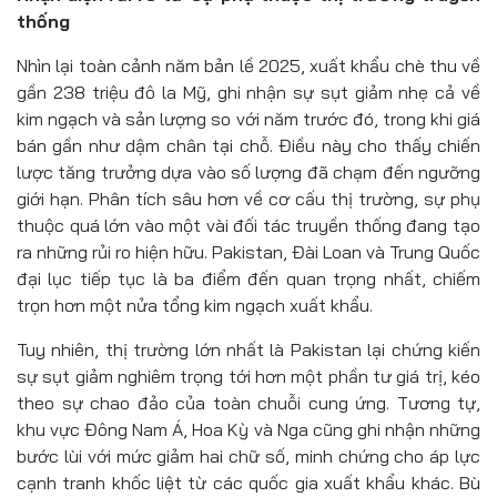
thống
Nhìn lại toàn cảnh năm bản lề 2025, xuất khẩu chè thu về
gần 238 triệu đô la Mỹ, ghi nhận sự sụt giảm nhẹ cả về
kim ngạch và sản lượng so với năm trước đó, trong khi giá
bán gần như dậm chân tại chỗ. Điều này cho thấy chiến
lược tăng trưởng dựa vào số lượng đã chạm đến ngưỡng
giới hạn. Phân tích sâu hơn về cơ cấu thị trường, sự phụ
thuộc quá lớn vào một vài đối tác truyền thống đang tạo
ra những rủi ro hiện hữu. Pakistan, Đài Loan và Trung Quốc
đại lục tiếp tục là ba điểm đến quan trọng nhất, chiếm
trọn hơn một nửa tổng kim ngạch xuất khẩu.
Tuy nhiên, thị trường lớn nhất là Pakistan lại chứng kiến
sự sụt giảm nghiêm trọng tới hơn một phần tư giá trị, kéo
theo sự chao đảo của toàn chuỗi cung ứng. Tương tự,
khu vực Đông Nam Á, Hoa Kỳ và Nga cũng ghi nhận những
bước lùi với mức giảm hai chữ số, minh chứng cho áp lực
cạnh tranh khốc liệt từ các quốc gia xuất khẩu khác. Bù