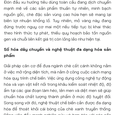
Đón đầu xu hướng tiêu dùng toàn cầu đang dịch chuyển
mạnh mẽ về các sản phẩm thuần tự nhiên, minh bạch
nguồn gốc, chè đặc sản vùng cao hứa hẹn sẽ mang lại
biên lợi nhuận khổng lồ. Tuy nhiên, mỏ vàng này đang
đứng trước nguy cơ mai một nếu tiếp tục bị khai thác
theo hình thức tự phát, thiếu quy hoạch bảo tồn nguồn
gen và chuỗi liên kết giá trị còn lỏng lẻo như hiện tại.
Số hóa dây chuyền và nghệ thuật đa dạng hóa sản
phẩm
Giải pháp căn cơ để đưa ngành chè cất cánh không nằm
ở việc mở rộng diện tích, mà nằm ở công cuộc cách mạng
hóa quy trình chế biến. Việc ứng dụng công nghệ tự động
hóa và vạn vật kết nối trong khâu kiểm soát nhiệt độ, độ
ẩm tại các giai đoạn làm héo, lên men và diệt men sẽ giúp
chuẩn hóa chất lượng thành phẩm ở mức độ tuyệt đối.
Song song với đó, nghệ thuật chế biến cần được đa dạng
hóa để thoát khỏi cái bóng của chè xanh truyền thống.