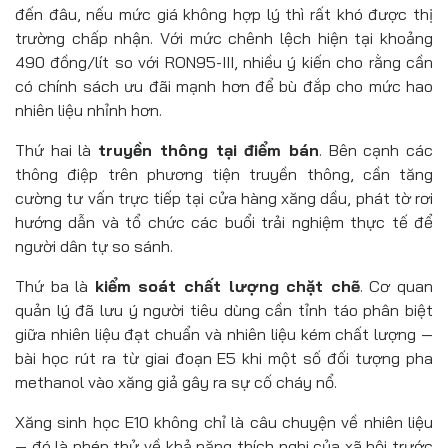
đến đâu, nếu mức giá không hợp lý thì rất khó được thị
trường chấp nhận. Với mức chênh lệch hiện tại khoảng
490 đồng/lít so với RON95-III, nhiều ý kiến cho rằng cần
có chính sách ưu đãi mạnh hơn để bù đắp cho mức hao
nhiên liệu nhỉnh hơn.
Thứ hai là
truyền thông tại điểm bán
. Bên cạnh các
thông điệp trên phương tiện truyền thông, cần tăng
cường tư vấn trực tiếp tại cửa hàng xăng dầu, phát tờ rơi
hướng dẫn và tổ chức các buổi trải nghiệm thực tế để
người dân tự so sánh.
Thứ ba là
kiểm soát chất lượng chặt chẽ
. Cơ quan
quản lý đã lưu ý người tiêu dùng cần tỉnh táo phân biệt
giữa nhiên liệu đạt chuẩn và nhiên liệu kém chất lượng —
bài học rút ra từ giai đoạn E5 khi một số đối tượng pha
methanol vào xăng giả gây ra sự cố cháy nổ.
Xăng sinh học E10 không chỉ là câu chuyện về nhiên liệu
— đó là phép thử về khả năng thích nghi của xã hội trước