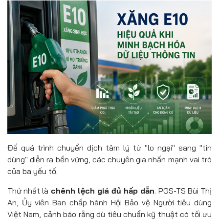
Để quá trình chuyển dịch tâm lý từ "lo ngại" sang "tin
dùng" diễn ra bền vững, các chuyên gia nhấn mạnh vai trò
của ba yếu tố.
Thứ nhất là
chênh lệch giá đủ hấp dẫn
. PGS-TS Bùi Thị
An, Ủy viên Ban chấp hành Hội Bảo vệ Người tiêu dùng
Việt Nam, cảnh báo rằng dù tiêu chuẩn kỹ thuật có tối ưu