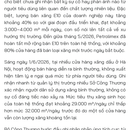
cho biết chưa ghi nhận bất kỳ sự cố hay phản ánh nào từ
người tiêu dùng liên quan đến chất lượng nhiên liệu. Đặc
biệt, lượng bán xăng E10 của doanh nghiệp này tăng
khoảng 40% so với giai đoạn đầu triển khai, đạt khoảng
3.000–4.000 m³ mỗi ngày, con số nói lên tất cả về xu
hướng thị trường. Đến giữa tháng 5/2026, Petrolimex đã
hoàn tất mở rộng bán E10 trên toàn hệ thống, với khoảng
80% cửa hàng đã bán loại xăng mới trước ngày bắt buộc.
Sáng ngày 1/6/2026, tại nhiều cửa hàng xăng dầu ở Hà
Nội, hoạt động bán hàng diễn ra bình thường, không xuất
hiện tâm lý e ngại quá mức từ phía người tiêu dùng. Ghi
nhận nhanh từ quản lý thị trường nhiều Sở Công Thương
xác nhận: người dân sử dụng xăng bình thường, không có
sự cố đáng tiếc nào xảy ra. Mức tiêu thụ xăng sinh học
của toàn hệ thống đạt khoảng 29.000 m³/ngày chỉ thấp
hơn mức 32.000 m³/ngày trước đó do một số cửa hàng
vẫn còn lượng xăng khoáng tồn lại.
Bộ Công Thương bước đầu ghi nhận phản ứng tích cực từ