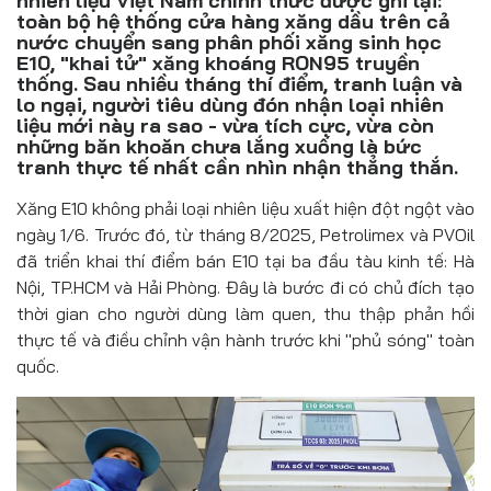
nhiên liệu Việt Nam chính thức được ghi lại:
Đồ uống
toàn bộ hệ thống cửa hàng xăng dầu trên cả
nước chuyển sang phân phối xăng sinh học
Pháp luật
E10, "khai tử" xăng khoáng RON95 truyền
thống. Sau nhiều tháng thí điểm, tranh luận và
lo ngại, người tiêu dùng đón nhận loại nhiên
Khoa giáo
liệu mới này ra sao - vừa tích cực, vừa còn
những băn khoăn chưa lắng xuống là bức
Multimedia
tranh thực tế nhất cần nhìn nhận thẳng thắn.
Xăng E10 không phải loại nhiên liệu xuất hiện đột ngột vào
ngày 1/6. Trước đó, từ tháng 8/2025, Petrolimex và PVOil
đã triển khai thí điểm bán E10 tại ba đầu tàu kinh tế: Hà
Nội, TP.HCM và Hải Phòng. Đây là bước đi có chủ đích tạo
thời gian cho người dùng làm quen, thu thập phản hồi
thực tế và điều chỉnh vận hành trước khi "phủ sóng" toàn
quốc.