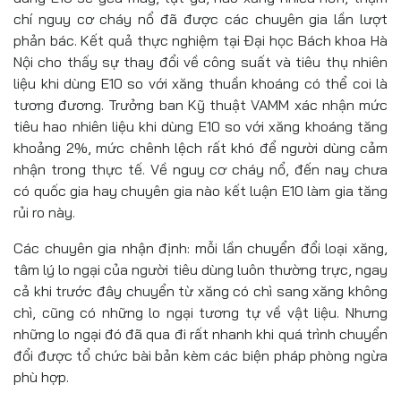
chí nguy cơ cháy nổ đã được các chuyên gia lần lượt
phản bác. Kết quả thực nghiệm tại Đại học Bách khoa Hà
Nội cho thấy sự thay đổi về công suất và tiêu thụ nhiên
liệu khi dùng E10 so với xăng thuần khoáng có thể coi là
tương đương. Trưởng ban Kỹ thuật VAMM xác nhận mức
tiêu hao nhiên liệu khi dùng E10 so với xăng khoáng tăng
khoảng 2%, mức chênh lệch rất khó để người dùng cảm
nhận trong thực tế. Về nguy cơ cháy nổ, đến nay chưa
có quốc gia hay chuyên gia nào kết luận E10 làm gia tăng
rủi ro này.
Các chuyên gia nhận định: mỗi lần chuyển đổi loại xăng,
tâm lý lo ngại của người tiêu dùng luôn thường trực, ngay
cả khi trước đây chuyển từ xăng có chì sang xăng không
chì, cũng có những lo ngại tương tự về vật liệu. Nhưng
những lo ngại đó đã qua đi rất nhanh khi quá trình chuyển
đổi được tổ chức bài bản kèm các biện pháp phòng ngừa
phù hợp.