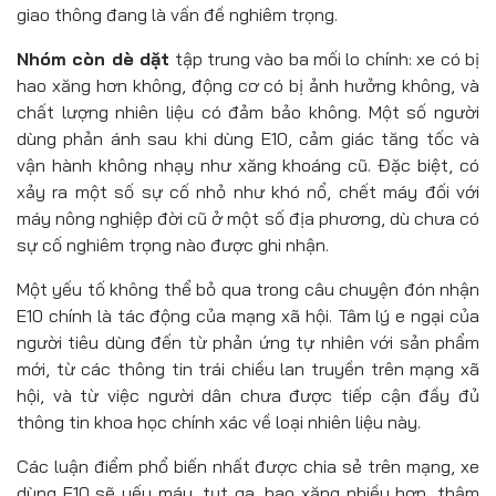
giao thông đang là vấn đề nghiêm trọng.
Nhóm còn dè dặt
tập trung vào ba mối lo chính: xe có bị
hao xăng hơn không, động cơ có bị ảnh hưởng không, và
chất lượng nhiên liệu có đảm bảo không. Một số người
dùng phản ánh sau khi dùng E10, cảm giác tăng tốc và
vận hành không nhạy như xăng khoáng cũ. Đặc biệt, có
xảy ra một số sự cố nhỏ như khó nổ, chết máy đối với
máy nông nghiệp đời cũ ở một số địa phương, dù chưa có
sự cố nghiêm trọng nào được ghi nhận.
Một yếu tố không thể bỏ qua trong câu chuyện đón nhận
E10 chính là tác động của mạng xã hội. Tâm lý e ngại của
người tiêu dùng đến từ phản ứng tự nhiên với sản phẩm
mới, từ các thông tin trái chiều lan truyền trên mạng xã
hội, và từ việc người dân chưa được tiếp cận đầy đủ
thông tin khoa học chính xác về loại nhiên liệu này.
Các luận điểm phổ biến nhất được chia sẻ trên mạng, xe
dùng E10 sẽ yếu máy, tụt ga, hao xăng nhiều hơn, thậm