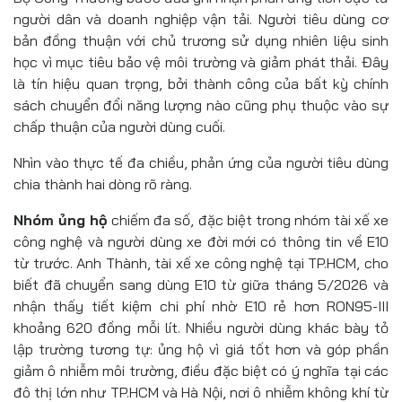
người dân và doanh nghiệp vận tải. Người tiêu dùng cơ
bản đồng thuận với chủ trương sử dụng nhiên liệu sinh
học vì mục tiêu bảo vệ môi trường và giảm phát thải. Đây
là tín hiệu quan trọng, bởi thành công của bất kỳ chính
sách chuyển đổi năng lượng nào cũng phụ thuộc vào sự
chấp thuận của người dùng cuối.
Nhìn vào thực tế đa chiều, phản ứng của người tiêu dùng
chia thành hai dòng rõ ràng.
Nhóm ủng hộ
chiếm đa số, đặc biệt trong nhóm tài xế xe
công nghệ và người dùng xe đời mới có thông tin về E10
từ trước. Anh Thành, tài xế xe công nghệ tại TP.HCM, cho
biết đã chuyển sang dùng E10 từ giữa tháng 5/2026 và
nhận thấy tiết kiệm chi phí nhờ E10 rẻ hơn RON95-III
khoảng 620 đồng mỗi lít. Nhiều người dùng khác bày tỏ
lập trường tương tự: ủng hộ vì giá tốt hơn và góp phần
giảm ô nhiễm môi trường, điều đặc biệt có ý nghĩa tại các
đô thị lớn như TP.HCM và Hà Nội, nơi ô nhiễm không khí từ