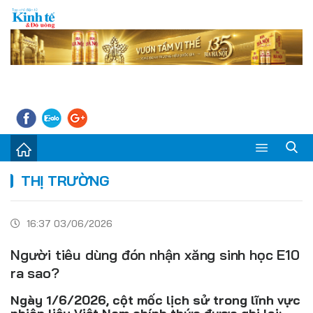
Sự kiện
THỊ TRƯỜNG
Kinh tế - Tiêu dùng
16:37 03/06/2026
Đời sống
Người tiêu dùng đón nhận xăng sinh học E10
Thị trường
ra sao?
Doanh nghiệp – Doanh nhân
Ngày 1/6/2026, cột mốc lịch sử trong lĩnh vực