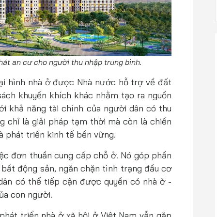
khát an cư cho người thu nhập trung bình.
loại hình nhà ở được Nhà nước hỗ trợ về đất
h sách khuyến khích khác nhằm tạo ra nguồn
i khả năng tài chính của người dân có thu
g chỉ là giải pháp tạm thời mà còn là chiến
à phát triển kinh tế bền vững.
việc đơn thuần cung cấp chỗ ở. Nó góp phần
g bất động sản, ngăn chặn tình trạng đầu cơ
 dân có thể tiếp cận được quyền có nhà ở -
ủa con người.
 phát triển nhà ở xã hội ở Việt Nam vẫn gặp