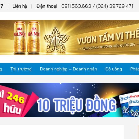
0911.563.663 / (024) 39.729.471
+7
Liên hệ
Điện thoại
g
Thị trường
Doanh nghiệp – Doanh nhân
Đồ uống
Pháp
Thị trường
Phá
Doanh nghiệp – Doanh nhân
Kho
Đồ uống
Mul