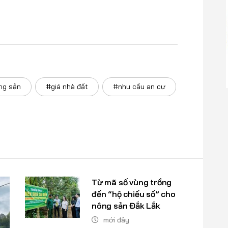
ng sản
#giá nhà đất
#nhu cầu an cư
Từ mã số vùng trồng
đến “hộ chiếu số” cho
nông sản Đắk Lắk
mới đây