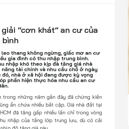
 giải “cơn khát” an cư của
 bình
n leo thang không ngừng, giấc mơ an cư
ều gia đình có thu nhập trung bình.
hu nhập khó theo kịp đà tăng giá nhà
 năng tài chính và nhu cầu chỗ ở ngày
 đó, nhà ở xã hội đang được kỳ vọng
góp phần hiện thực hóa nhu cầu an cư
dân.
m trong những năm gần đây đã chứng kiến
g ẩn chứa nhiều bất cập. Giá nhà đất tại
.HCM đã tăng gấp nhiều lần chỉ trong vòng
hu nhập của tầng lớp trung lưu, dù có cải
nhịp độ tăng giá này.