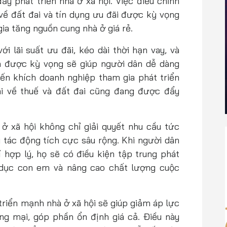
ẩy phát triển nhà ở xã hội. Việc điều chỉnh
về đất đai và tín dụng ưu đãi được kỳ vọng
gia tăng nguồn cung nhà ở giá rẻ.
i lãi suất ưu đãi, kéo dài thời hạn vay, và
h được kỳ vọng sẽ giúp người dân dễ dàng
yến khích doanh nghiệp tham gia phát triển
ãi về thuế và đất đai cũng đang được đẩy
 ở xã hội không chỉ giải quyết nhu cầu tức
 tác động tích cực sâu rộng. Khi người dân
 hợp lý, họ sẽ có điều kiện tập trung phát
o dục con em và nâng cao chất lượng cuộc
 triển mạnh nhà ở xã hội sẽ giúp giảm áp lực
ng mại, góp phần ổn định giá cả. Điều này