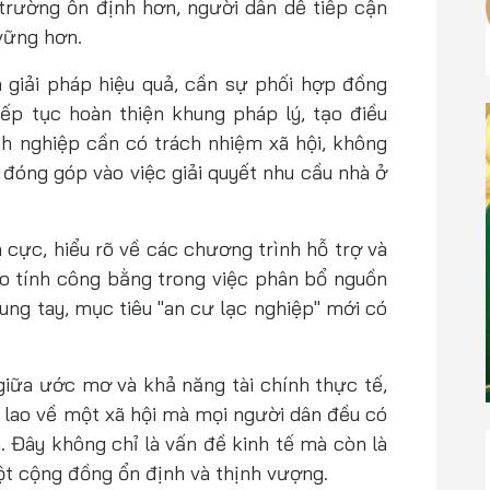
ị trường ổn định hơn, người dân dễ tiếp cận
 vững hơn.
 giải pháp hiệu quả, cần sự phối hợp đồng
ếp tục hoàn thiện khung pháp lý, tạo điều
nh nghiệp cần có trách nhiệm xã hội, không
 đóng góp vào việc giải quyết nhu cầu nhà ở
 cực, hiểu rõ về các chương trình hỗ trợ và
o tính công bằng trong việc phân bổ nguồn
hung tay, mục tiêu "an cư lạc nghiệp" mới có
i giữa ước mơ và khả năng tài chính thực tế,
lao về một xã hội mà mọi người dân đều có
. Đây không chỉ là vấn đề kinh tế mà còn là
ột cộng đồng ổn định và thịnh vượng.