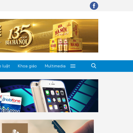
 luật
Khoa giáo
Multimedia
p luật
a giáo
timedia