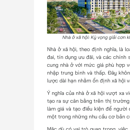
Nhà ở xã hội: Kỳ vọng giải cơn 
Nhà ở xã hội, theo định nghĩa, là 
đai, tín dụng ưu đãi, và các chín
cung nhà ở với mức giá phù hợp vớ
nhập trung bình và thấp. Đây khôn
lược dài hạn nhằm ổn định xã hội v
Ý nghĩa của nhà ở xã hội vượt xa 
tạo ra sự cân bằng trên thị trườn
làm giá và tạo điều kiện để người
một trong những nhu cầu cơ bản c
Mặc dù có vai trò quan trọng, việc