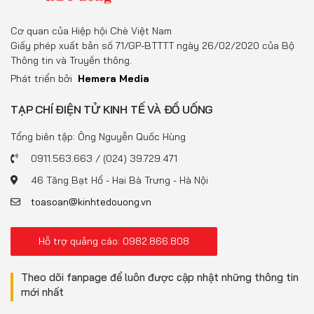
Cơ quan của Hiệp hội Chè Việt Nam
Giấy phép xuất bản số 71/GP-BTTTT ngày 26/02/2020 của Bộ
Thông tin và Truyền thông.
Phát triển bởi
Hemera Media
TẠP CHÍ ĐIỆN TỬ KINH TẾ VÀ ĐỒ UỐNG
Tổng biên tập: Ông Nguyễn Quốc Hùng
0911.563.663 / (024) 39.729.471
46 Tăng Bạt Hổ - Hai Bà Trưng - Hà Nội
toasoan@kinhtedouong.vn
Hỗ trợ quảng cáo: 0982.866.808
Theo dõi fanpage để luôn được cập nhật những thông tin
mới nhất