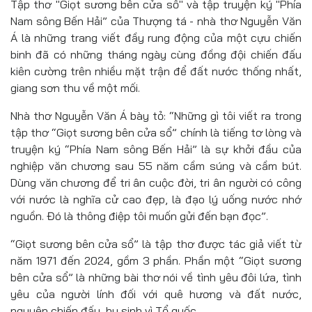
Tập thơ "Giọt sương bên cửa sổ" và tập truyện ký "Phía
Nam sông Bến Hải” của Thượng tá - nhà thơ Nguyễn Văn
Á là những trang viết đầy rung động của một cựu chiến
binh đã có những tháng ngày cùng đồng đội chiến đấu
kiên cường trên nhiều mặt trận để đất nước thống nhất,
giang sơn thu về một mối.
Nhà thơ Nguyễn Văn Á bày tỏ: “Những gì tôi viết ra trong
tập thơ “Giọt sương bên cửa sổ” chính là tiếng tơ lòng và
truyện ký “Phía Nam sông Bến Hải” là sự khởi đầu của
nghiệp văn chương sau 55 năm cầm súng và cầm bút.
Dùng văn chương để tri ân cuộc đời, tri ân người có công
với nước là nghĩa cử cao đẹp, là đạo lý uống nước nhớ
nguồn. Đó là thông điệp tôi muốn gửi đến bạn đọc”.
“Giọt sương bên cửa sổ” là tập thơ được tác giả viết từ
năm 1971 đến 2024, gồm 3 phần. Phần một “Giọt sương
bên cửa sổ” là những bài thơ nói về tình yêu đôi lứa, tình
yêu của người lính đối với quê hương và đất nước,
nguyện chiến đấu, hy sinh vì Tổ quốc.