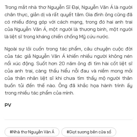
Trong mắt nhà thơ Nguyễn Sĩ Đại, Nguyễn Văn Á là người
chân thực, giản dị và rất quyết tâm. Gia đình ông cũng đã
có nhiều đóng góp với cách mạng, trong đó hai anh trai
của Nguyễn Văn Á, một người là thương binh, một người
là liệt sĩ trong kháng chiến chống Mỹ cứu nước.
Ngoài sự lôi cuốn trong tác phẩm, câu chuyện cuộc đời
của tác giả Nguyễn Văn Á khiến nhiều người không nén
nổi xúc động. Suốt hơn 20 năm ông đi tìm hài cốt liệt sĩ
của anh trai, càng thấu hiểu nỗi đau và niềm mong mỏi
của thân nhân liệt sĩ khi chưa tìm thấy mộ người thân
buồn tủi đến thế nào. Ông đã khắc họa hành trình ấy
trong nhiều tác phẩm của mình.
PV
#Nhà thơ Nguyễn Văn Á
#Giọt sương bên cửa sổ