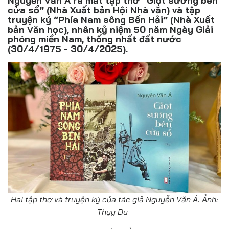
Nguyễn Văn Á ra mắt tập thơ “Giọt sương bên
Đồ uống
cửa sổ” (Nhà Xuất bản Hội Nhà văn) và tập
truyện ký “Phía Nam sông Bến Hải” (Nhà Xuất
Pháp luật
bản Văn học), nhân kỷ niệm 50 năm Ngày Giải
phóng miền Nam, thống nhất đất nước
(30/4/1975 - 30/4/2025).
Khoa giáo
Multimedia
Hai tập thơ và truyện ký của tác giả Nguyễn Văn Á. Ảnh:
Thụy Du