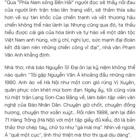
“Qua “Phía Nam sông Bến Hải” người đọc sẽ thấy nỗi đau
của người lính trận trào lên trang viết, sẽ thấm thía sâu
hơn về sự tàn khốc của chiến tranh và vết thương hậu
chiến không thể nào lành lại. Nhưng cũng qua đó, ta thấu
hiểu được cái giá của hòa bình và tự hào về một dân tộc
Việt Nam anh hùng, với ý chí, nghị lực, sức mạnh đại đoàn
kết đã làm nên những chiến công vĩ đại”, nhà văn Phạm
Vân Anh khẳng định.
Nhà thơ, nhà báo Nguyễn Sĩ Đại ôn lại kỷ niệm không thể
nào quên: "Tôi gặp Nguyễn Văn Á khoảng đầu những năm
1980. Anh ào về Hà Nội như một cơn gió rừng Vị Xuyên,
quân phục còn khét mùi bom đạn. Ngày ấy, tôi cũng vừa
từ mặt trận Lạng Sơn-Cao Bằng về, làm biên tập viên văn
nghệ của Báo Nhân Dân. Chuyện giữ chốt, chuyện đồng
hương, chuyện thơ xoắn xuýt... Rồi năm 1988, anh lại đến
71 Hàng Trống (Hà Nội) với một tập giấy đủ kiểu, đó là bản
thảo thơ chép tay, chữ to như "gà mái mạ". Nhìn vẻ ngoài,
Á "quê một cục", lính thứ thiệt mà thơ thi quá dịu dàng".