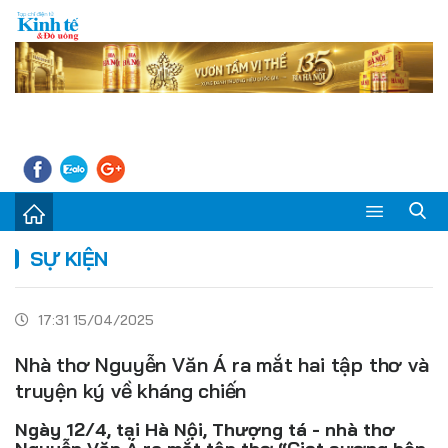
Sự kiện
SỰ KIỆN
Kinh tế - Tiêu dùng
17:31 15/04/2025
Đời sống
Nhà thơ Nguyễn Văn Á ra mắt hai tập thơ và
Thị trường
truyện ký về kháng chiến
Doanh nghiệp – Doanh nhân
Ngày 12/4, tại Hà Nội, Thượng tá - nhà thơ