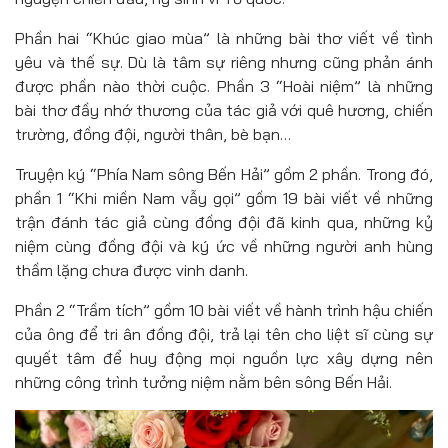
Phần hai “Khúc giao mùa” là những bài thơ viết về tình
yêu và thế sự. Dù là tâm sự riêng nhưng cũng phản ánh
được phần nào thời cuộc. Phần 3 “Hoài niệm” là những
bài thơ đầy nhớ thương của tác giả với quê hương, chiến
trường, đồng đội, người thân, bè bạn…
Truyện ký “Phía Nam sông Bến Hải” gồm 2 phần. Trong đó,
phần 1 “Khi miền Nam vẫy gọi” gồm 19 bài viết về những
trận đánh tác giả cùng đồng đội đã kinh qua, những kỷ
niệm cùng đồng đội và ký ức về những người anh hùng
thầm lặng chưa được vinh danh.
Phần 2 “Trầm tích” gồm 10 bài viết về hành trình hậu chiến
của ông để tri ân đồng đội, trả lại tên cho liệt sĩ cùng sự
quyết tâm để huy động mọi nguồn lực xây dựng nên
những công trình tưởng niệm nằm bên sông Bến Hải.