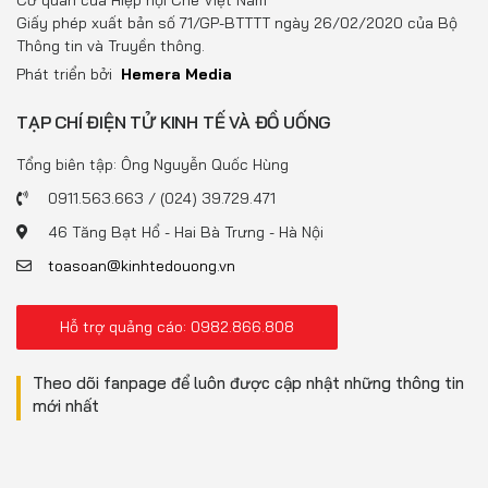
Cơ quan của Hiệp hội Chè Việt Nam
Giấy phép xuất bản số 71/GP-BTTTT ngày 26/02/2020 của Bộ
Thông tin và Truyền thông.
Phát triển bởi
Hemera Media
TẠP CHÍ ĐIỆN TỬ KINH TẾ VÀ ĐỒ UỐNG
Tổng biên tập: Ông Nguyễn Quốc Hùng
0911.563.663 / (024) 39.729.471
46 Tăng Bạt Hổ - Hai Bà Trưng - Hà Nội
toasoan@kinhtedouong.vn
Hỗ trợ quảng cáo: 0982.866.808
Theo dõi fanpage để luôn được cập nhật những thông tin
mới nhất