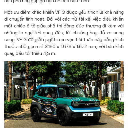
dạo phố hay gặp gỡ bạn bè của bản thân.
Một ưu điểm khác khiến VF 3 được yêu thích là khả năng
di chuyển linh hoạt. Đối với các nữ tài xế, việc điều khiển
một chiếc ô tô giữa phố thị đông đúc thường đi kèm với
những lo ngại khi quay đầu, lùi chuồng hay đỗ xe song
song. VF 3 đã giải quyết trọn vẹn bài toán này bằng kích
thước nhỏ gọn chỉ 3.190 x 1.679 x 1.652 mm, với bán kính
quay đầu tối thiểu 4,5 m.