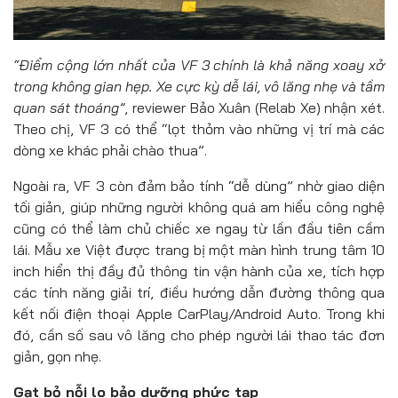
“Điểm cộng lớn nhất của VF 3 chính là khả năng xoay xở
trong không gian hẹp. Xe cực kỳ dễ lái, vô lăng nhẹ và tầm
quan sát thoáng”
, reviewer Bảo Xuân (Relab Xe) nhận xét.
Theo chị, VF 3 có thể “lọt thỏm vào những vị trí mà các
dòng xe khác phải chào thua”.
Ngoài ra, VF 3 còn đảm bảo tính “dễ dùng” nhờ giao diện
tối giản, giúp những người không quá am hiểu công nghệ
cũng có thể làm chủ chiếc xe ngay từ lần đầu tiên cầm
lái. Mẫu xe Việt được trang bị một màn hình trung tâm 10
inch hiển thị đầy đủ thông tin vận hành của xe, tích hợp
các tính năng giải trí, điều hướng dẫn đường thông qua
kết nối điện thoại Apple CarPlay/Android Auto. Trong khi
đó, cần số sau vô lăng cho phép người lái thao tác đơn
giản, gọn nhẹ.
Gạt bỏ nỗi lo bảo dưỡng phức tạp