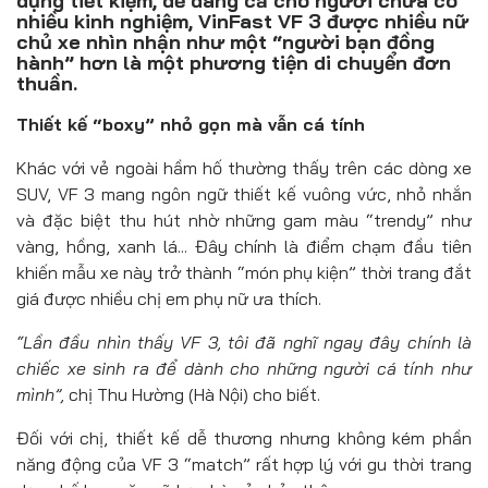
dụng tiết kiệm, dễ dàng cả cho người chưa có
Đồ uống
nhiều kinh nghiệm, VinFast VF 3 được nhiều nữ
chủ xe nhìn nhận như một “người bạn đồng
Pháp luật
hành” hơn là một phương tiện di chuyển đơn
thuần.
Khoa giáo
Thiết kế “boxy” nhỏ gọn mà vẫn cá tính
Multimedia
Khác với vẻ ngoài hầm hố thường thấy trên các dòng xe
SUV, VF 3 mang ngôn ngữ thiết kế vuông vức, nhỏ nhắn
và đặc biệt thu hút nhờ những gam màu “trendy” như
vàng, hồng, xanh lá... Đây chính là điểm chạm đầu tiên
khiến mẫu xe này trở thành “món phụ kiện” thời trang đắt
giá được nhiều chị em phụ nữ ưa thích.
“Lần đầu nhìn thấy VF 3,
tôi
đã nghĩ ngay đây chính là
chiếc xe sinh ra để dành cho những người cá tính như
mình”,
chị Thu Hường (Hà Nội) cho biết.
Đối với chị, thiết kế dễ thương nhưng không kém phần
năng động của VF 3 “match” rất hợp lý với gu thời trang