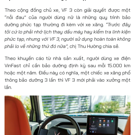
Theo cộng đồng chủ xe, VF 3 còn giải quyết được một
“nỗi đau” của người dùng nữ là những quy trình bảo
dưỡng phức tạp thường đi kèm với xe xăng.
“Trước đây
tôi
cứ lo phải nhớ lịch thay dầu máy hay kiểm tra linh kiện
phức tạp, nhưng với VF 3
, người sử dụng
hoàn toàn không
phải lo về những thứ đó nữa”,
chị Thu Hường chia sẻ.
Theo khuyến cáo từ nhà sản xuất, người dùng xe điện
VinFast chỉ cần bảo dưỡng định kỳ sau mỗi 15.000 km
hoặc một năm. Điều này có nghĩa, một chiếc xe xăng phổ
thông bảo dưỡng 3 lần thì VF 3 mới phải vào xưởng một
lần.