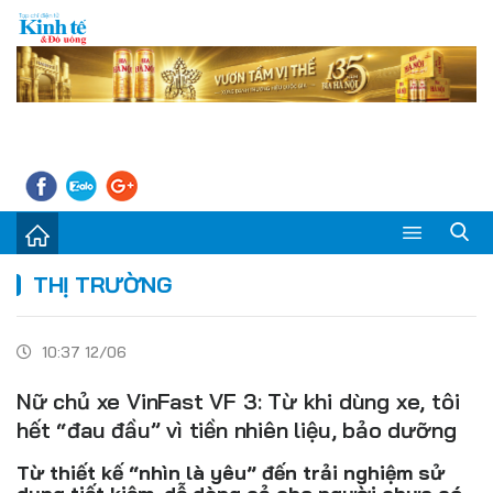
Sự kiện
THỊ TRƯỜNG
Kinh tế - Tiêu dùng
10:37 12/06
Đời sống
Nữ chủ xe VinFast VF 3: Từ khi dùng xe, tôi
Thị trường
hết “đau đầu” vì tiền nhiên liệu, bảo dưỡng
Doanh nghiệp – Doanh nhân
Từ thiết kế “nhìn là yêu” đến trải nghiệm sử