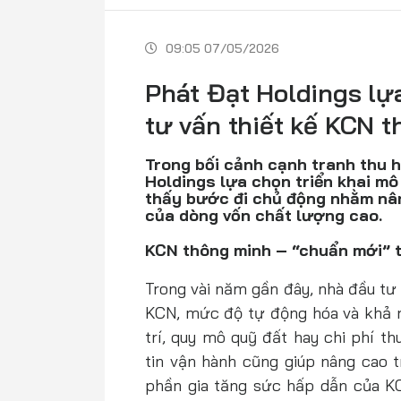
09:05 07/05/2026
Phát Đạt Holdings lự
tư vấn thiết kế KCN 
Trong bối cảnh cạnh tranh thu h
Holdings lựa chọn triển khai mô
thấy bước đi chủ động nhằm nâ
của dòng vốn chất lượng cao.
KCN thông minh – “chuẩn mới” t
Trong vài năm gần đây, nhà đầu tư
KCN, mức độ tự động hóa và khả n
trí, quy mô quỹ đất hay chi phí t
tin vận hành cũng giúp nâng cao 
phần gia tăng sức hấp dẫn của KC