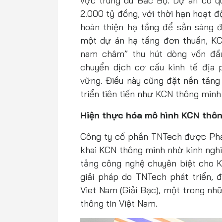
vực trung du Bắc Bộ. Dự án có q
2.000 tỷ đồng, với thời hạn hoạt đ
hoàn thiện hạ tầng để sẵn sàng 
một dự án hạ tầng đơn thuần, KC
nam châm” thu hút dòng vốn đầ
chuyển dịch cơ cấu kinh tế địa
vững. Điều này cũng đặt nền tản
triển tiên tiến như KCN thông minh
Hiện thực hóa mô hình KCN thôn
Công ty cổ phần TNTech được Phát 
khai KCN thông minh nhờ kinh nghi
tảng công nghệ chuyên biệt cho K
giải pháp do TNTech phát triển, 
Viet Nam (Giải Bạc), một trong nh
thông tin Việt Nam.