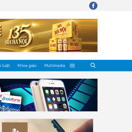
 luật
Khoa giáo
Multimedia
p luật
a giáo
timedia