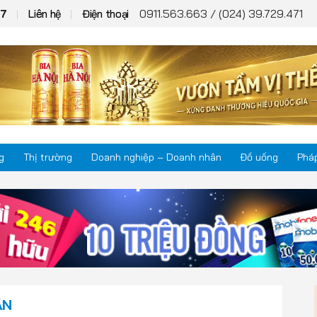
0911.563.663 / (024) 39.729.471
+7
Liên hệ
Điện thoại
g
Thị trường
Doanh nghiệp – Doanh nhân
Đồ uống
Pháp
Thị trường
Phá
Doanh nghiệp – Doanh nhân
Kho
Đồ uống
Mul
ÂN