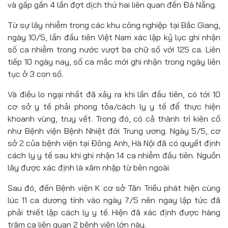
và gấp gần 4 lần đợt dịch thứ hai liên quan đến Đà Nẵng.
Từ sự lây nhiễm trong các khu công nghiệp tại Bắc Giang,
ngày 10/5, lần đầu tiên Việt Nam xác lập kỷ lục ghi nhận
số ca nhiễm trong nước vượt ba chữ số với 125 ca. Liên
tiếp 10 ngày nay, số ca mắc mới ghi nhận trong ngày liên
tục ở 3 con số.
Và điều lo ngại nhất đã xảy ra khi lần đầu tiên, có tới 10
cơ sở y tế phải phong tỏa/cách ly y tế để thực hiện
khoanh vùng, truy vết. Trong đó, có cả thành trì kiên cố
như Bệnh viện Bệnh Nhiệt đới Trung ương. Ngày 5/5, cơ
sở 2 của bệnh viện tại Đông Anh, Hà Nội đã có quyết định
cách ly y tế sau khi ghi nhận 14 ca nhiễm đầu tiên. Nguồn
lây được xác định là xâm nhập từ bên ngoài.
Sau đó, đến Bệnh viện K cơ sở Tân Triều phát hiện cùng
lúc 11 ca dương tính vào ngày 7/5 nên ngay lập tức đã
phải thiết lập cách ly y tế. Hiện đã xác định được hàng
trăm ca liên quan 2 bệnh viện lớn này.