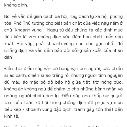
khẳng định.
Nói về vấn đề giãn cách xã hội, hay cách ly xã hội, phong
tỏa, Phó Thủ tướng cho biết bản chất của việc này nằm ở
chữ "khoanh vùng": "Ngay từ đầu chúng ta xác định mục
tiêu kép là vừa chống dịch vừa đảm bảo phát triển sản
xuất. Bởi vậy, phải khoanh vùng sao cho gọn nhất để
chống dịch và vẫn đảm bảo đời sống sản xuất của nhân
dân".
Đến thời điểm này vẫn có hàng vạn con người, các chiến
sĩ áo xanh, chiến sĩ áo trắng rồi những người tình nguyện
đủ màu áo mặc bộ đồ bảo hộ giữa tiết trời nóng bức,
không ăn không ngủ để chăm lo cho những bệnh nhân và
những người phải cách ly. Điều này cho thấy sự quyết
tâm của toàn xã hội trong chống dịch để phục vụ mục
tiêu kép - khoanh vùng dập dịch, tránh gây tổn thất đến
kinh tế.