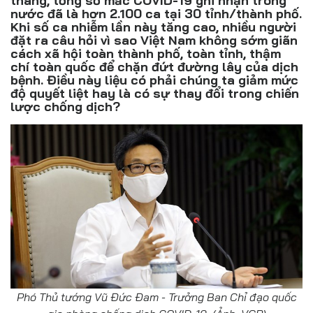
tháng, tổng số mắc COVID-19 ghi nhận trong
Đồ uống
nước đã là hơn 2.100 ca tại 30 tỉnh/thành phố.
Khi số ca nhiễm lần này tăng cao, nhiều người
Pháp luật
đặt ra câu hỏi vì sao Việt Nam không sớm giãn
cách xã hội toàn thành phố, toàn tỉnh, thậm
chí toàn quốc để chặn đứt đường lây của dịch
Khoa giáo
bệnh. Điều này liệu có phải chúng ta giảm mức
độ quyết liệt hay là có sự thay đổi trong chiến
Multimedia
lược chống dịch?
Phó Thủ tướng Vũ Đức Đam - Trưởng Ban Chỉ đạo quốc