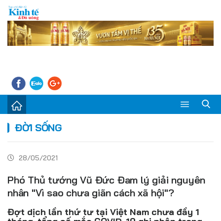
Sự kiện
ĐỜI SỐNG
Kinh tế - Tiêu dùng
28/05/2021
Đời sống
Phó Thủ tướng Vũ Đức Đam lý giải nguyên
Thị trường
nhân "Vì sao chưa giãn cách xã hội"?
Doanh nghiệp – Doanh nhân
Đợt dịch lần thứ tư tại Việt Nam chưa đầy 1