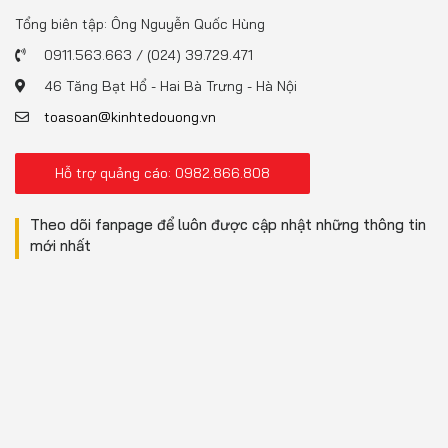
Tổng biên tập: Ông Nguyễn Quốc Hùng
0911.563.663 / (024) 39.729.471
46 Tăng Bạt Hổ - Hai Bà Trưng - Hà Nội
toasoan@kinhtedouong.vn
Hỗ trợ quảng cáo: 0982.866.808
Theo dõi fanpage để luôn được cập nhật những thông tin
mới nhất