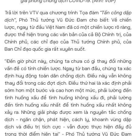
gia phòng chống dịch COVID-19. (Ảnh: VGP)
Trả lời trên VTV qua chương trình Tọa đàm
"Tấn công dập
dịch"
, Phó Thủ tướng Vũ Đức Đam cho biết: Về chiến
lược, ngay từ đầu Việt Nam đã có một chiến lược rõ ràng,
được thể hiện trong các văn bản của cả Bộ Chính trị, của
Chính phủ, các chỉ đạo của Thủ tướng Chính phủ, của
Ban Chỉ đạo quốc gia rất xuyên suốt.
"Đến giờ phút này, chúng ta chưa có gì thay đổi những
vấn đề có tính chiến lược. Ngay từ ban đầu, chúng ta xác
định huy động toàn dân chống dịch. Điều này vẫn không
thay đổi trong các đợt dịch. Điều thứ hai là xác định phải
sớm hơn một bước và cao hơn một mức, phải lường đến
tình huống xấu để tình huống không xấu đi, phải lường
đến tình huống xấu nhất để tình huống xấu nhất không
xảy ra. Những giải pháp được xem là nguyên tắc chống
dịch - ngăn chặn, phát hiện, cách ly, khoanh vùng dập
dịch và điều trị tích cực - vẫn được thực hiện đầy đủ
trong thời điểm hiện tại" - Phó Thủ tướng Vũ Đức Đam