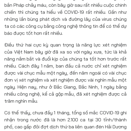
bắn Pháp chảy máu, còn bây giờ sau rất nhiều cuộc chinh
chiến thì chúng ta hiểu về COVID-19 rất nhiều. Gần như
những lần bùng phát dịch và đường lây của virus chúng
ta có các công cụ bằng công nghệ thông tin để có thể dự
báo được tốt hơn rất nhiều.
Điều thứ hai cực kỳ quan trọng là năng lực xét nghiệm
của Việt Nam bây giờ đã xa so với ngày xưa, tức là khả
năng nắm bắt và đuổi kịp của chúng ta tốt hơn trước rất
nhiều. Cách đây 1 năm, ban đầu cả nước chỉ xét nghiệm
được vài chục mẫu một ngày, đến năm ngoái có vài chục
đơn vị xét nghiệm và xét nghiệm được vài nghìn mẫu một
ngày. Hiện nay, như ở Bắc Giang, Bắc Ninh, 1 ngày bằng
nhiều công nghệ, kể cả gộp mẫu, đã xét nghiệm được cả
trăm nghìn mẫu.
Có thể thấy, chưa đầy 1 tháng, tổng số mắc COVID-19 ghi
nhận trong nước đã là hơn 2.100 ca tại 30 tỉnh/thành
phố, cao gấp đôi đợt dịch thứ ba liên quan đén Hải Dương