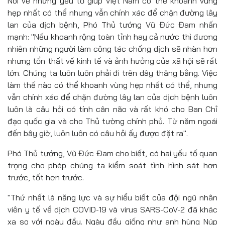
Nói về những yếu tố giúp Việt Nam có thể khoanh vùng
hẹp nhất có thể nhưng vẫn chính xác để chặn đường lây
lan của dịch bệnh, Phó Thủ tướng Vũ Đức Đam nhấn
mạnh: "Nếu khoanh rộng toàn tỉnh hay cả nước thì đương
nhiên những người làm công tác chống dịch sẽ nhàn hơn
nhưng tổn thất về kinh tế và ảnh hưởng của xã hội sẽ rất
lớn. Chúng ta luôn luôn phải đi trên dây thăng bằng. Việc
làm thế nào có thể khoanh vùng hẹp nhất có thể, nhưng
vẫn chính xác để chặn đường lây lan của dịch bệnh luôn
luôn là câu hỏi có tính cân não và rất khó cho Ban Chỉ
đạo quốc gia và cho Thủ tường chính phủ. Từ năm ngoái
đến bây giờ, luôn luôn có câu hỏi ấy được đặt ra".
Phó Thủ tướng, Vũ Đức Đam cho biết, có hai yếu tố quan
trọng cho phép chúng ta kiểm soát tình hình sát hơn
trước, tốt hơn trước.
"Thứ nhất là năng lực và sự hiểu biết của đội ngũ nhân
viên y tế về dịch COVID-19 và virus SARS-CoV-2 đã khác
xa so với ngày đầu. Ngày đầu giống như anh hùng Núp