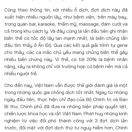
Cũng theo thông tin, với nhiều ổ dịch, đợt dịch này đã
xuất hiện nhiều nguồn lây, như bệnh viện, trên máy bay,
trong quán bar, karaoke, thẩm mỹ, massage, đám cưới và
cả trong khu cách ly. Và đây cũng là lần đầu tiên ghi nhận
biến thể có tốc độ lây lan mạnh nhất, là biến chủng lần
đầu tìm thấy ở Ấn Độ. Qua các kết quả giải trình tự gene
cho thấy, các ca mắc chủ yếu mang chủng biến thể gây
nhiều biến chứng này. Vì thế, có tới 20% là bệnh nhân
nặng, xảy ra không chỉ với trường hợp có bệnh nền mà cả
nhiều người trẻ.
Cho đến nay, Việt Nam vẫn được thế giới đánh giá là một
trong những quốc gia chống dịch tốt nhất. Ngay từ những
ngày đầu tiên, thực hiện chỉ đạo của Bộ Chính trị và Ban
Bí thư, Chính phủ đã đưa ra những biện pháp quyết liệt,
chiến lược khoa học và rất Việt Nam. Phát huy những kinh
nghiệm từ việc đối phó thành công với 3 đợt dịch lần
trước, đối mặt với đợt dịch thứ tư nguy hiểm hơn, Chính