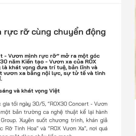
 rực rỡ cùng chuyển động
 - Vươn mình rực rỡ” mở ra một góc
h 30 năm Kiến tạo - Vươn xa của ROX
là khát vọng đưa trí tuệ, bản lĩnh và
t vươn xa bằng nội lực, sự tử tế và tinh
.
sáng và khát vọng Việt
ốc gia tối ngày 30/5, “ROX30 Concert - Vươn
một bản trường ca nghệ thuật kể lại hành
Group. Xuyên suốt chương trình, khán giả
c Rỡ Tinh Hoa” và “ROX Vươn Xa”, nơi quá