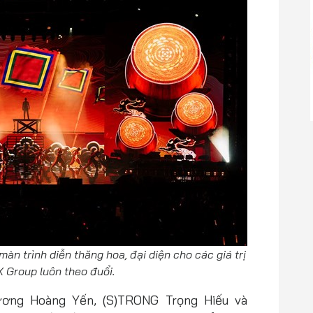
àn trình diễn thăng hoa, đại diện cho các giá trị
X Group luôn theo đuổi.
ương Hoàng Yến, (S)TRONG Trọng Hiếu và