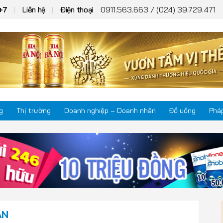
0911.563.663 / (024) 39.729.471
+7
Liên hệ
Điện thoại
g
Thị trường
Doanh nghiệp – Doanh nhân
Đồ uống
Pháp
Thị trường
Phá
Doanh nghiệp – Doanh nhân
Kho
Đồ uống
Mul
ÂN