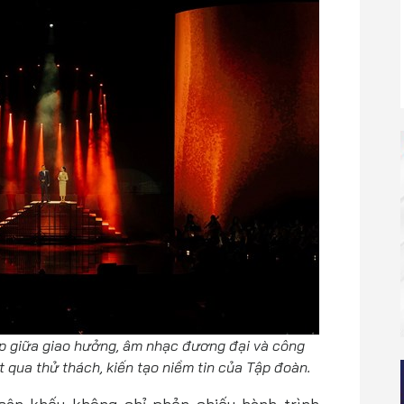
p giữa giao hưởng, âm nhạc đương đại và công
t qua thử thách, kiến tạo niềm tin của Tập đoàn.