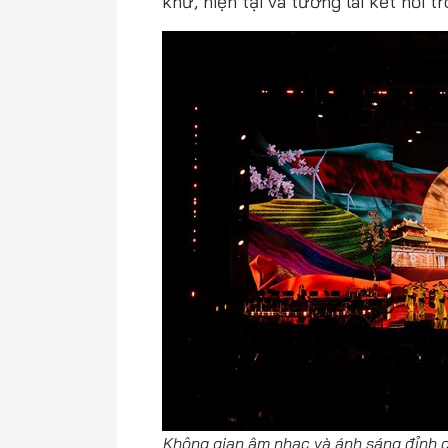
khứ, hiện tại và tương lai kết nối 
Không gian âm nhạc và ánh sáng đỉnh c