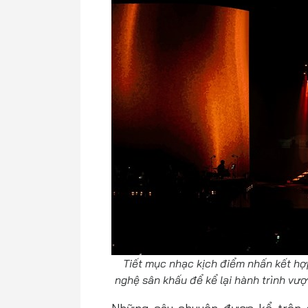
Tiết mục nhạc kịch điểm nhấn kết hợ
nghệ sân khấu để kể lại hành trình vượ