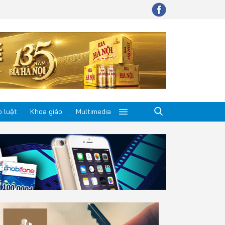
 luật
Khoa giáo
Multimedia
p luật
a giáo
timedia