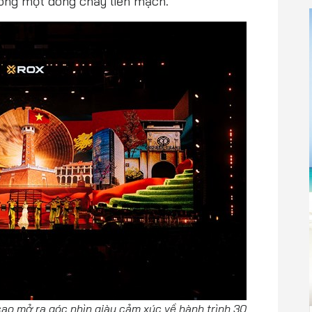
trong một dòng chảy liền mạch.
ao mở ra góc nhìn giàu cảm xúc về hành trình 30