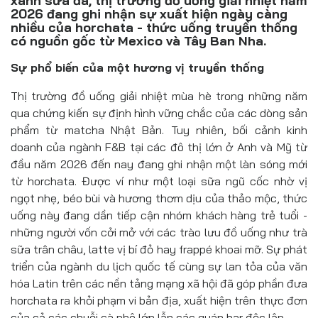
xanh sữa đá, thị trường đồ uống giải nhiệt năm
Đồ uống
2026 đang ghi nhận sự xuất hiện ngày càng
nhiều của horchata - thức uống truyền thống
Pháp luật
có nguồn gốc từ Mexico và Tây Ban Nha.
Sự phổ biến của một hương vị truyền thống
Khoa giáo
Thị trường đồ uống giải nhiệt mùa hè trong những năm
Multimedia
qua chứng kiến sự định hình vững chắc của các dòng sản
phẩm từ matcha Nhật Bản. Tuy nhiên, bối cảnh kinh
doanh của ngành F&B tại các đô thị lớn ở Anh và Mỹ từ
đầu năm 2026 đến nay đang ghi nhận một làn sóng mới
từ horchata. Được ví như một loại sữa ngũ cốc nhờ vị
ngọt nhẹ, béo bùi và hương thơm dịu của thảo mộc, thức
uống này đang dần tiếp cận nhóm khách hàng trẻ tuổi -
những người vốn cởi mở với các trào lưu đồ uống như trà
sữa trân châu, latte vị bí đỏ hay frappé khoai mỡ. Sự phát
triển của ngành du lịch quốc tế cùng sự lan tỏa của văn
hóa Latin trên các nền tảng mạng xã hội đã góp phần đưa
horchata ra khỏi phạm vi bản địa, xuất hiện trên thực đơn
của cả các chuỗi cà phê lớn lẫn các quán bar độc lập.