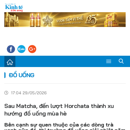
Sự kiện
ĐỒ UỐNG
Kinh tế - Tiêu dùng
17:04 29/05/2026
Đời sống
Sau Matcha, đến lượt Horchata thành xu
Thị trường
hướng đồ uống mùa hè
Doanh nghiệp – Doanh nhân
Bên cạnh sự quen thuộc của các dòng trà