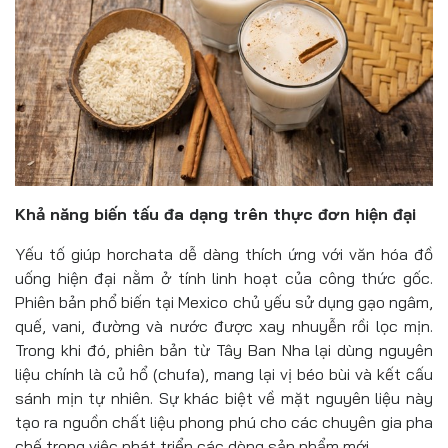
Khả năng biến tấu đa dạng trên thực đơn hiện đại
Yếu tố giúp horchata dễ dàng thích ứng với văn hóa đồ
uống hiện đại nằm ở tính linh hoạt của công thức gốc.
Phiên bản phổ biến tại Mexico chủ yếu sử dụng gạo ngâm,
quế, vani, đường và nước được xay nhuyễn rồi lọc mịn.
Trong khi đó, phiên bản từ Tây Ban Nha lại dùng nguyên
liệu chính là củ hổ (chufa), mang lại vị béo bùi và kết cấu
sánh mịn tự nhiên. Sự khác biệt về mặt nguyên liệu này
tạo ra nguồn chất liệu phong phú cho các chuyên gia pha
chế trong việc phát triển các dòng sản phẩm mới.