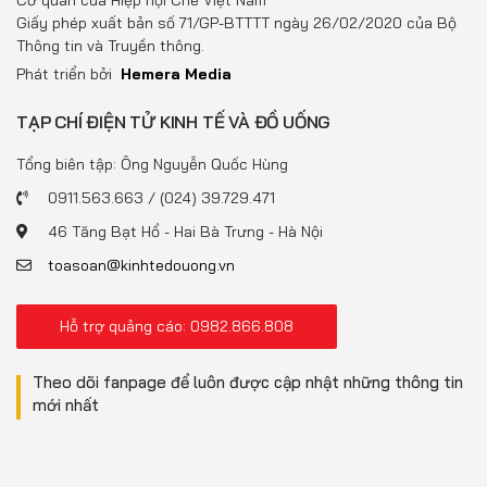
Cơ quan của Hiệp hội Chè Việt Nam
Giấy phép xuất bản số 71/GP-BTTTT ngày 26/02/2020 của Bộ
Thông tin và Truyền thông.
Phát triển bởi
Hemera Media
TẠP CHÍ ĐIỆN TỬ KINH TẾ VÀ ĐỒ UỐNG
Tổng biên tập: Ông Nguyễn Quốc Hùng
0911.563.663 / (024) 39.729.471
46 Tăng Bạt Hổ - Hai Bà Trưng - Hà Nội
toasoan@kinhtedouong.vn
Hỗ trợ quảng cáo: 0982.866.808
Theo dõi fanpage để luôn được cập nhật những thông tin
mới nhất