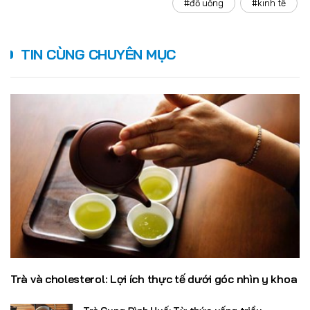
#đồ uống
#kinh tế
TIN CÙNG CHUYÊN MỤC
Trà và cholesterol: Lợi ích thực tế dưới góc nhìn y khoa