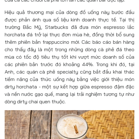
Hiệu quả thương mại của dòng đồ uống này bước đầu
được phản ánh qua số liệu kinh doanh thực tế. Tại thị
trường Bắc Mỹ, Starbucks đã đưa món espresso lắc
horchata đá trở lại thực đơn mùa hè, đồng thời bổ sung
thêm phiên bản frappuccino mới. Các báo cáo bán hàng
cho thấy đây là một trong những dòng cà phê đá theo
mùa có tốc độ tiêu thụ tốt khi vượt mức doanh số của
các phiên bản trước đó khoảng 44%. Trong khi đó, tại
Anh, các quán cà phê specialty cũng bắt đầu khai thác
tiềm năng của thức uống này bằng việc giới thiệu món
dirty horchata - một sự kết hợp giữa espresso đậm đặc
và nền nước gạo quế, mang lại trải nghiệm tương tự như
dòng dirty chai quen thuộc.