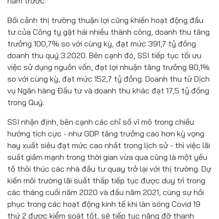
năm trước.
Bối cảnh thị trường thuận lợi cũng khiến hoạt động đầu
tư của Công ty gặt hái nhiều thành công, doanh thu tăng
trưởng 100,7% so với cùng kỳ, đạt mức 391,7 tỷ đồng
doanh thu quý 3.2020. Bên cạnh đó, SSI tiếp tục tối ưu
việc sử dụng nguồn vốn, đạt lợi nhuận tăng trưởng 80,1%
so với cùng kỳ, đạt mức 152,7 tỷ đồng. Doanh thu từ Dịch
vụ Ngân hàng Đầu tư và doanh thu khác đạt 17,5 tỷ đồng
trong Quý.
SSI nhận định, bên cạnh các chỉ số vĩ mô trong chiều
hướng tích cực - như GDP tăng trưởng cao hơn kỳ vọng
hay xuất siêu đạt mức cao nhất trong lịch sử - thì việc lãi
suất giảm mạnh trong thời gian vừa qua cũng là một yếu
tố thôi thúc các nhà đầu tư quay trở lại với thị trường. Dự
kiến môi trường lãi suất thấp tiếp tục được duy trì trong
các tháng cuối năm 2020 và đầu năm 2021, cùng sự hồi
phục trong các hoạt động kinh tế khi làn sóng Covid 19
thứ 2 được kiểm soát tốt, sẽ tiếp tục nâng đỡ thanh