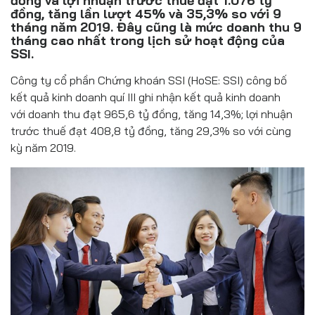
đồng và lợi nhuận trước thuế đạt 1.076 tỷ
Đồ uống
đồng, tăng lần lượt 45% và 35,3% so với 9
tháng năm 2019. Đây cũng là mức doanh thu 9
Pháp luật
tháng cao nhất trong lịch sử hoạt động của
SSI.
Khoa giáo
Công ty cổ phần Chứng khoán SSI (HoSE: SSI) công bố
kết quả kinh doanh quí III ghi nhận kết quả kinh doanh
Multimedia
với doanh thu đạt 965,6 tỷ đồng, tăng 14,3%; lợi nhuận
trước thuế đạt 408,8 tỷ đồng, tăng 29,3% so với cùng
kỳ năm 2019.