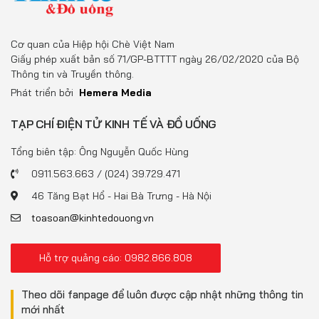
Cơ quan của Hiệp hội Chè Việt Nam
Giấy phép xuất bản số 71/GP-BTTTT ngày 26/02/2020 của Bộ
Thông tin và Truyền thông.
Phát triển bởi
Hemera Media
TẠP CHÍ ĐIỆN TỬ KINH TẾ VÀ ĐỒ UỐNG
Tổng biên tập: Ông Nguyễn Quốc Hùng
0911.563.663 / (024) 39.729.471
46 Tăng Bạt Hổ - Hai Bà Trưng - Hà Nội
toasoan@kinhtedouong.vn
Hỗ trợ quảng cáo: 0982.866.808
Theo dõi fanpage để luôn được cập nhật những thông tin
mới nhất