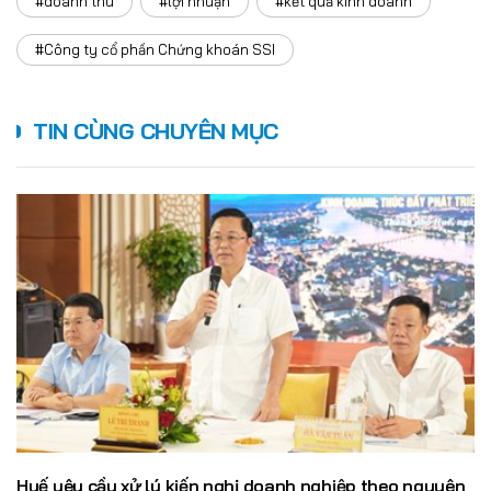
#doanh thu
#lợi nhuận
#kết quả kinh doanh
#Công ty cổ phần Chứng khoán SSI
TIN CÙNG CHUYÊN MỤC
Huế yêu cầu xử lý kiến nghị doanh nghiệp theo nguyên