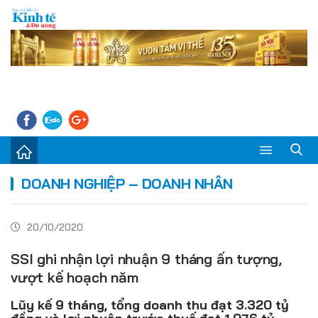
Sự kiện
DOANH NGHIỆP – DOANH NHÂN
Kinh tế - Tiêu dùng
20/10/2020
Đời sống
SSI ghi nhận lợi nhuận 9 tháng ấn tượng,
Thị trường
vượt kế hoạch năm
Doanh nghiệp – Doanh nhân
Lũy kế 9 tháng, tổng doanh thu đạt 3.320 tỷ