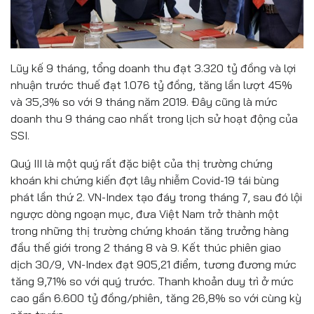
Lũy kế 9 tháng, tổng doanh thu đạt 3.320 tỷ đồng và lợi
nhuận trước thuế đạt 1.076 tỷ đồng, tăng lần lượt 45%
và 35,3% so với 9 tháng năm 2019. Đây cũng là mức
doanh thu 9 tháng cao nhất trong lịch sử hoạt động của
SSI.
Quý III là một quý rất đặc biệt của thị trường chứng
khoán khi chứng kiến đợt lây nhiễm Covid-19 tái bùng
phát lần thứ 2. VN-Index tạo đáy trong tháng 7, sau đó lội
ngược dòng ngoạn mục, đưa Việt Nam trở thành một
trong những thị trường chứng khoán tăng trưởng hàng
đầu thế giới trong 2 tháng 8 và 9. Kết thúc phiên giao
dịch 30/9, VN-Index đạt 905,21 điểm, tương đương mức
tăng 9,71% so với quý trước. Thanh khoản duy trì ở mức
cao gần 6.600 tỷ đồng/phiên, tăng 26,8% so với cùng kỳ