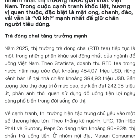
nhanh nhất thị trường nước giải khát Việt
Đồ uống
Nam. Trong cuộc cạnh tranh khốc liệt, hương
vị quen thuộc, đặc biệt là mật ong, chanh, đào,
Pháp luật
vải vẫn là “vũ khí” mạnh nhất để giữ chân
người tiêu dùng.
Khoa giáo
Trà đóng chai tăng trưởng mạnh
Multimedia
Năm 2025, thị trường trà đóng chai (RTD tea) tiếp tục là
một trong những phân khúc sôi động nhất của ngành đồ
uống Việt Nam. Theo Statista, doanh thu RTD tea trong
nước năm nay ước đạt khoảng 454,07 triệu USD, riêng
kênh bán lẻ tại nhà chiếm khoảng 384,93 triệu USD. Sản
lượng tiêu thụ duy trì ở mức cao, dự kiến đạt 242,35 triệu
lít, phản ánh thói quen sử dụng đồ uống tiện lợi ngày
càng phổ biến trong đời sống đô thị.
Về cạnh tranh, thị trường hiện tập trung chủ yếu vào một
số thương hiệu lớn. Theo thống kê ngành, URC, Tân Hiệp
Phát và Suntory PepsiCo đang nắm khoảng 80–83% thị
phần trà uống liền. Ở nhóm nội địa, Masan Consumer