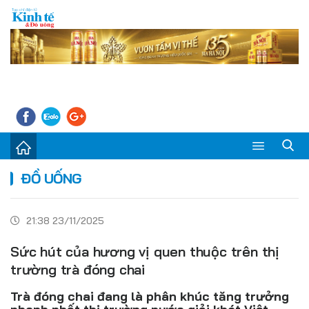
Sự kiện
ĐỒ UỐNG
Kinh tế - Tiêu dùng
21:38 23/11/2025
Đời sống
Sức hút của hương vị quen thuộc trên thị
Thị trường
trường trà đóng chai
Doanh nghiệp – Doanh nhân
Trà đóng chai đang là phân khúc tăng trưởng