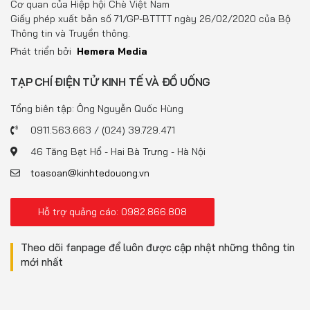
Cơ quan của Hiệp hội Chè Việt Nam
Giấy phép xuất bản số 71/GP-BTTTT ngày 26/02/2020 của Bộ
Thông tin và Truyền thông.
Phát triển bởi
Hemera Media
TẠP CHÍ ĐIỆN TỬ KINH TẾ VÀ ĐỒ UỐNG
Tổng biên tập: Ông Nguyễn Quốc Hùng
0911.563.663 / (024) 39.729.471
46 Tăng Bạt Hổ - Hai Bà Trưng - Hà Nội
toasoan@kinhtedouong.vn
Hỗ trợ quảng cáo: 0982.866.808
Theo dõi fanpage để luôn được cập nhật những thông tin
mới nhất