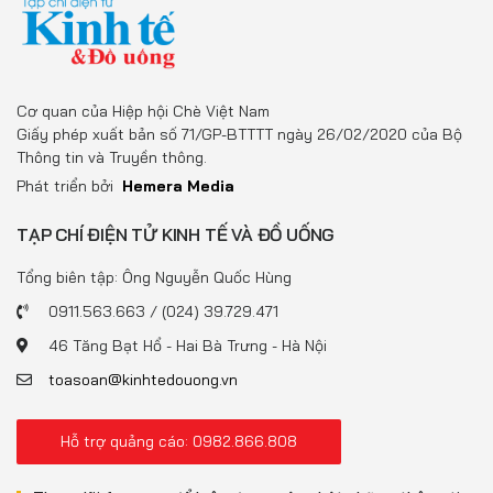
Cơ quan của Hiệp hội Chè Việt Nam
Giấy phép xuất bản số 71/GP-BTTTT ngày 26/02/2020 của Bộ
Thông tin và Truyền thông.
Phát triển bởi
Hemera Media
TẠP CHÍ ĐIỆN TỬ KINH TẾ VÀ ĐỒ UỐNG
Tổng biên tập: Ông Nguyễn Quốc Hùng
0911.563.663 / (024) 39.729.471
46 Tăng Bạt Hổ - Hai Bà Trưng - Hà Nội
toasoan@kinhtedouong.vn
Hỗ trợ quảng cáo: 0982.866.808