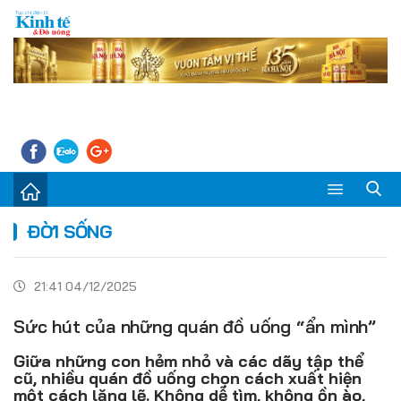
Sự kiện
ĐỜI SỐNG
Kinh tế - Tiêu dùng
21:41 04/12/2025
Đời sống
Sức hút của những quán đồ uống “ẩn mình”
Thị trường
Giữa những con hẻm nhỏ và các dãy tập thể
Doanh nghiệp – Doanh nhân
cũ, nhiều quán đồ uống chọn cách xuất hiện
một cách lặng lẽ. Không dễ tìm, không ồn ào,