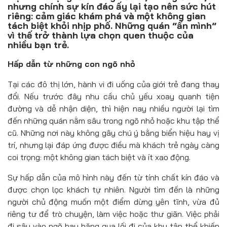
Đồ uống
nhưng chính sự kín đáo ấy lại tạo nên sức hút
riêng: cảm giác khám phá và một không gian
tách biệt khỏi nhịp phố. Những quán “ẩn mình”
Pháp luật
vì thế trở thành lựa chọn quen thuộc của
nhiều bạn trẻ.
Khoa giáo
Hấp dẫn từ những con ngõ nhỏ
Multimedia
Tại các đô thị lớn, hành vi đi uống của giới trẻ đang thay
đổi. Nếu trước đây nhu cầu chủ yếu xoay quanh tiện
đường và dễ nhận diện, thì hiện nay nhiều người lại tìm
đến những quán nằm sâu trong ngõ nhỏ hoặc khu tập thể
cũ. Những nơi này không gây chú ý bằng biển hiệu hay vị
trí, nhưng lại đáp ứng được điều mà khách trẻ ngày càng
coi trọng: một không gian tách biệt và ít xao động.
Sự hấp dẫn của mô hình này đến từ tính chất kín đáo và
được chọn lọc khách tự nhiên. Người tìm đến là những
người chủ động muốn một điểm dừng yên tĩnh, vừa đủ
riêng tư để trò chuyện, làm việc hoặc thư giãn. Việc phải
đi sâu vào ngõ hay băng qua lối đi của khu tập thể khiến