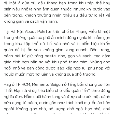
dị. Một ô cửa cũ, cầu thang hẹp trong khu tập thể hay
biển hiệu nhỏ là hình ảnh quen thuộc. Nhưng khi bước vào
bên trong, khách thường nhận thấy sự đầu tư rõ rệt về
không gian và cách vận hành.
Tại Hà Nội, About Palette trên phố Lê Phụng Hiểu là một
trong những quán cà phê ẩn mình đúng nghĩa khi nằm gọn
trong khu tập thể cũ. Lối vào nhỏ và ít biển hiệu khiến
quán dễ bị lẫn vào không gian xung quanh. Bên trong,
cách bài trí giữ tông pastel nhẹ, gọn và sạch, tạo cảm
giác tĩnh hơn hẳn so với khu phố trung tâm. Những góc
ngồi nhỏ và ban công được sắp xếp hợp lý, phù hợp với
người muốn một nơi yên và không quá phô trương.
Hay ở TP HCM, Memento Saigon ở tầng bốn chung cư Tôn
Thất Đạm là ví dụ tiêu biểu cho kiểu quán “ẩn” theo đúng
nghĩa đen. Nằm cuối hành lang và được che bởi một cánh
cửa dạng tủ sách, quán gần như tách khỏi mọi ồn ào bên
ngoài. Không gian nhỏ, số lượng chỗ ngồi hạn chế, chủ