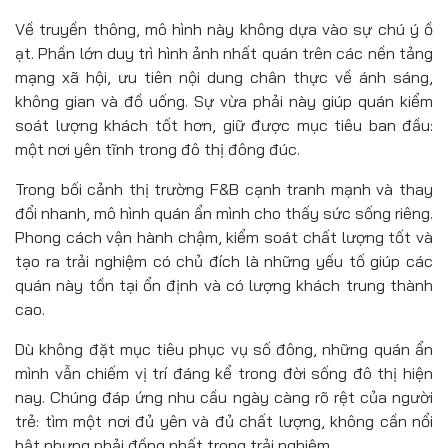
Về truyền thông, mô hình này không dựa vào sự chú ý ồ
ạt. Phần lớn duy trì hình ảnh nhất quán trên các nền tảng
mạng xã hội, ưu tiên nội dung chân thực về ánh sáng,
không gian và đồ uống. Sự vừa phải này giúp quán kiểm
soát lượng khách tốt hơn, giữ được mục tiêu ban đầu:
một nơi yên tĩnh trong đô thị đông đúc.
Trong bối cảnh thị trường F&B cạnh tranh mạnh và thay
đổi nhanh, mô hình quán ẩn mình cho thấy sức sống riêng.
Phong cách vận hành chậm, kiểm soát chất lượng tốt và
tạo ra trải nghiệm có chủ đích là những yếu tố giúp các
quán này tồn tại ổn định và có lượng khách trung thành
cao.
Dù không đặt mục tiêu phục vụ số đông, những quán ẩn
mình vẫn chiếm vị trí đáng kể trong đời sống đô thị hiện
nay. Chúng đáp ứng nhu cầu ngày càng rõ rệt của người
trẻ: tìm một nơi đủ yên và đủ chất lượng, không cần nổi
bật nhưng phải đồng nhất trong trải nghiệm.