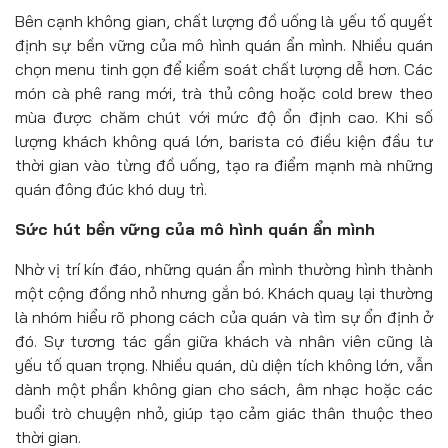
Bên cạnh không gian, chất lượng đồ uống là yếu tố quyết
định sự bền vững của mô hình quán ẩn mình. Nhiều quán
chọn menu tinh gọn để kiểm soát chất lượng dễ hơn. Các
món cà phê rang mới, trà thủ công hoặc cold brew theo
mùa được chăm chút với mức độ ổn định cao. Khi số
lượng khách không quá lớn, barista có điều kiện đầu tư
thời gian vào từng đồ uống, tạo ra điểm mạnh mà những
quán đông đúc khó duy trì.
Sức hút bền vững của mô hình quán ẩn mình
Nhờ vị trí kín đáo, những quán ẩn mình thường hình thành
một cộng đồng nhỏ nhưng gắn bó. Khách quay lại thường
là nhóm hiểu rõ phong cách của quán và tìm sự ổn định ở
đó. Sự tương tác gần giữa khách và nhân viên cũng là
yếu tố quan trọng. Nhiều quán, dù diện tích không lớn, vẫn
dành một phần không gian cho sách, âm nhạc hoặc các
buổi trò chuyện nhỏ, giúp tạo cảm giác thân thuộc theo
thời gian.