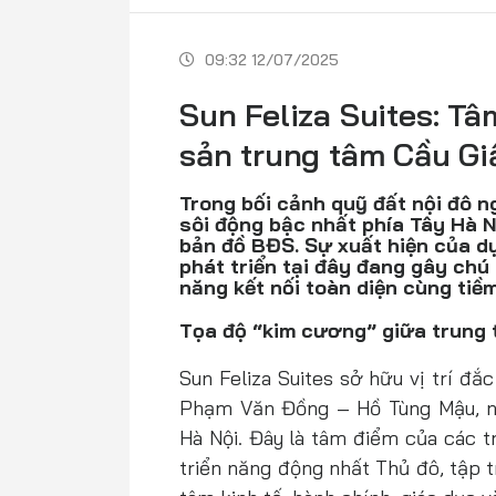
09:32 12/07/2025
Sun Feliza Suites: T
sản trung tâm Cầu Gi
Trong bối cảnh quỹ đất nội đô n
sôi động bậc nhất phía Tây Hà N
bản đồ BĐS. Sự xuất hiện của d
phát triển tại đây đang gây ch
năng kết nối toàn diện cùng tiềm
Tọa độ “kim cương” giữa trung 
Sun Feliza Suites sở hữu vị trí đ
Phạm Văn Đồng – Hồ Tùng Mậu, n
Hà Nội. Đây là tâm điểm của các t
triển năng động nhất Thủ đô, tập t