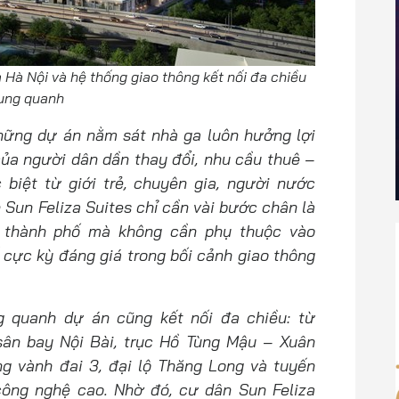
Hà Nội và hệ thống giao thông kết nối đa chiều
ung quanh
hững dự án nằm sát nhà ga luôn hưởng lợi
 của người dân dần thay đổi, nhu cầu thuê –
biệt từ giới trẻ, chuyên gia, người nước
 Sun Feliza Suites chỉ cần vài bước chân là
m thành phố mà không cần phụ thuộc vào
 cực kỳ đáng giá trong bối cảnh giao thông
g quanh dự án cũng kết nối đa chiều: từ
ân bay Nội Bài, trục Hồ Tùng Mậu – Xuân
g vành đai 3, đại lộ Thăng Long và tuyến
công nghệ cao. Nhờ đó, cư dân Sun Feliza