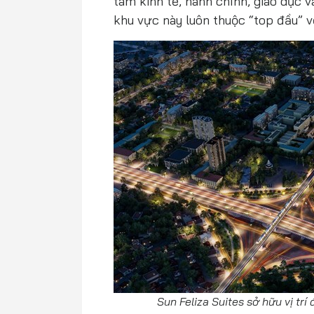
tâm kinh tế, hành chính, giáo dục
khu vực này luôn thuộc “top đầu” 
Sun Feliza Suites sở hữu vị trí