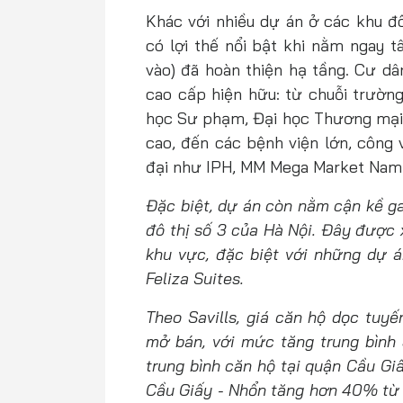
Khác với nhiều dự án ở các khu đô
có lợi thế nổi bật khi nằm ngay t
vào) đã hoàn thiện hạ tầng. Cư dâ
cao cấp hiện hữu: từ chuỗi trường
học Sư phạm, Đại học Thương mại,
cao, đến các bệnh viện lớn, công 
đại như IPH, MM Mega Market Na
Đặc biệt, dự án còn nằm cận kề g
đô thị số 3 của Hà Nội. Đây được 
khu vực, đặc biệt với những dự á
Feliza Suites.
Theo Savills, giá căn hộ dọc tuyế
mở bán, với mức tăng trung bình 3
trung bình căn hộ tại quận Cầu Gi
Cầu Giấy - Nhổn tăng hơn 40% từ