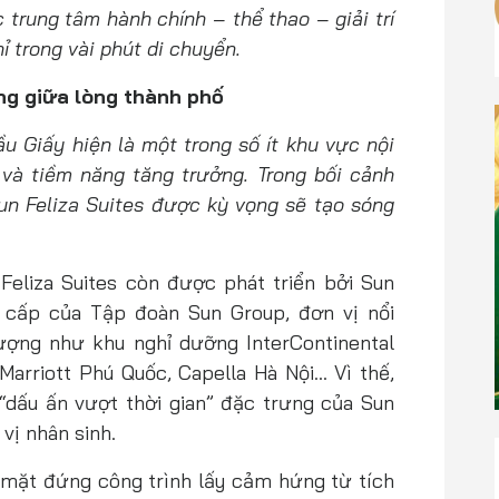
 trung tâm hành chính – thể thao – giải trí
 trong vài phút di chuyển.
ng giữa lòng thành phố
ầu Giấy hiện là một trong số ít khu vực nội
và tiềm năng tăng trưởng. Trong bối cảnh
n Feliza Suites được kỳ vọng sẽ tạo sóng
n Feliza Suites còn được phát triển bởi Sun
 cấp của Tập đoàn Sun Group, đơn vị nổi
tượng như khu nghỉ dưỡng InterContinental
arriott Phú Quốc, Capella Hà Nội… Vì thế,
“dấu ấn vượt thời gian” đặc trưng của Sun
 vị nhân sinh.
 mặt đứng công trình lấy cảm hứng từ tích