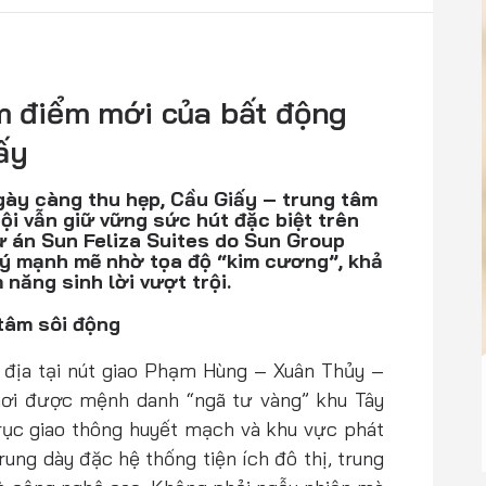
âm điểm mới của bất động
ấy
gày càng thu hẹp, Cầu Giấy – trung tâm
ội vẫn giữ vững sức hút đặc biệt trên
ự án Sun Feliza Suites do Sun Group
ú ý mạnh mẽ nhờ tọa độ “kim cương”, khả
 năng sinh lời vượt trội.
tâm sôi động
ắc địa tại nút giao Phạm Hùng – Xuân Thủy –
ơi được mệnh danh “ngã tư vàng” khu Tây
rục giao thông huyết mạch và khu vực phát
rung dày đặc hệ thống tiện ích đô thị, trung