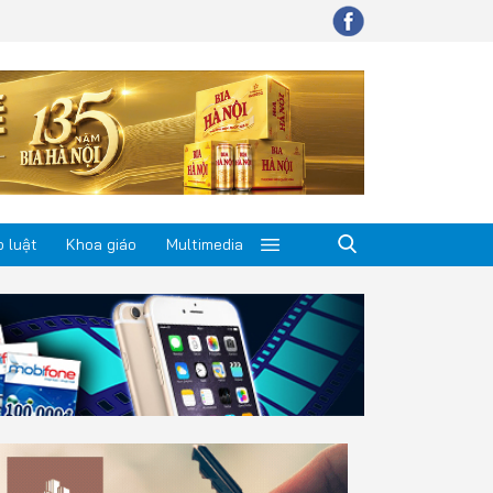
 luật
Khoa giáo
Multimedia
p luật
a giáo
timedia