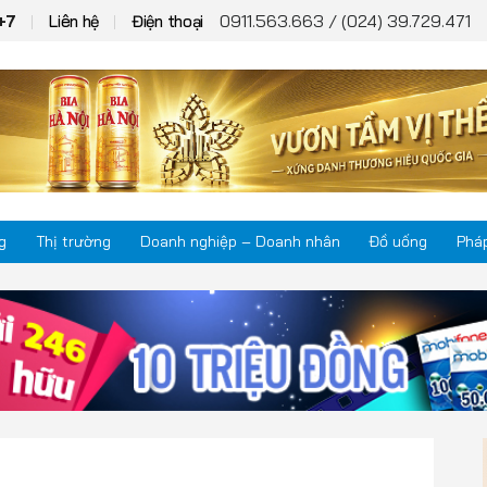
0911.563.663 / (024) 39.729.471
+7
Liên hệ
Điện thoại
g
Thị trường
Doanh nghiệp – Doanh nhân
Đồ uống
Pháp
Thị trường
Phá
Doanh nghiệp – Doanh nhân
Kho
Đồ uống
Mul