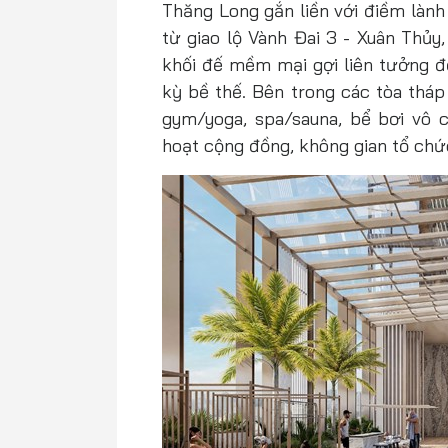
Thăng Long gắn liền với điềm lành
từ giao lộ Vành Đai 3 - Xuân Thủy
khối đế mềm mại gợi liên tưởng 
kỳ bề thế. Bên trong các tòa tháp
gym/yoga, spa/sauna, bể bơi vô c
hoạt cộng đồng, không gian tổ chứ