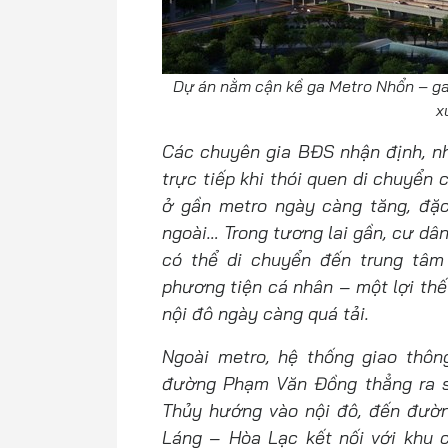
Dự án nằm cận kề ga Metro Nhổn – ga 
x
Các chuyên gia BĐS nhận định, n
trực tiếp khi thói quen di chuyển
ở gần metro ngày càng tăng, đặc 
ngoài… Trong tương lai gần, cư dân
có thể di chuyển đến trung tâ
phương tiện cá nhân – một lợi thế
nội đô ngày càng quá tải.
Ngoài metro, hệ thống giao thôn
đường Phạm Văn Đồng thẳng ra s
Thủy hướng vào nội đô, đến đườn
Láng – Hòa Lạc kết nối với khu 