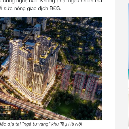
 và công nghệ cao. Không phải ngẫu nhiên mà
về sức nóng giao dịch BĐS.
 đắc địa tại “ngã tư vàng” khu Tây Hà Nội