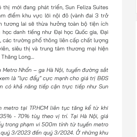
 thị mới đang phát triển, Sun Feliza Suites
âm điểm khu vực lõi nội đô (vành đai 3 trở
n tương lai sẽ thừa hưởng toàn bộ tiện ích
 học danh tiếng như Đại học Quốc gia, Đại
 các trường phổ thông liên cấp chất lượng
viên, siêu thị và trung tâm thương mại hiện
m Thăng Long…
a Metro Nhổn – ga Hà Nội, tuyến đường sắt
xem là “lực đẩy” cực mạnh cho giá trị BĐS
n có khả năng tiếp cận trực tiếp như Sun
n metro tại TP.HCM liên tục tăng kể từ khi
5% - 70% tùy theo vị trí. Tại Hà Nội, giá
ấy trong phạm vi 500m tính từ tuyến metro
 quý 3/2023 đến quý 3/2024. Ở những khu