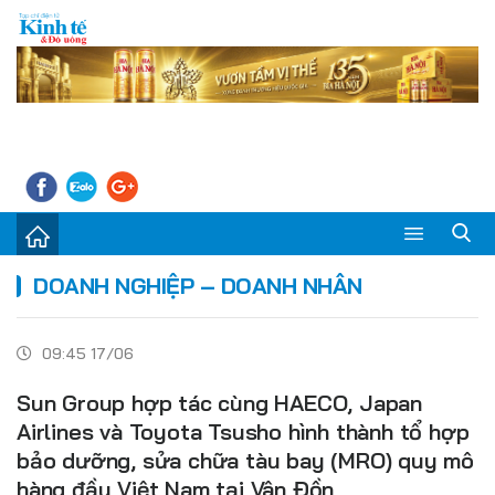
Sự kiện
DOANH NGHIỆP – DOANH NHÂN
Kinh tế - Tiêu dùng
09:45 17/06
Đời sống
Sun Group hợp tác cùng HAECO, Japan
Thị trường
Airlines và Toyota Tsusho hình thành tổ hợp
bảo dưỡng, sửa chữa tàu bay (MRO) quy mô
Doanh nghiệp – Doanh nhân
hàng đầu Việt Nam tại Vân Đồn