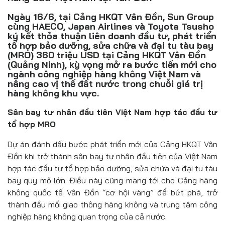
Đồ uống
Ngày 16/6, tại Cảng HKQT Vân Đồn, Sun Group
cùng HAECO, Japan Airlines và Toyota Tsusho
Pháp luật
ký kết thỏa thuận liên doanh đầu tư, phát triển
tổ hợp bảo dưỡng, sửa chữa và đại tu tàu bay
Khoa giáo
(MRO) 360 triệu USD tại Cảng HKQT Vân Đồn
(Quảng Ninh), kỳ vọng mở ra bước tiến mới cho
Multimedia
ngành công nghiệp hàng không Việt Nam và
nâng cao vị thế đất nước trong chuỗi giá trị
hàng không khu vực.
Sân bay tư nhân đầu tiên Việt Nam hợp tác đầu tư
tổ hợp MRO
Dự án đánh dấu bước phát triển mới của Cảng HKQT Vân
Đồn khi trở thành sân bay tư nhân đầu tiên của Việt Nam
hợp tác đầu tư tổ hợp bảo dưỡng, sửa chữa và đại tu tàu
bay quy mô lớn. Điều này cũng mang tới cho Cảng hàng
không quốc tế Vân Đồn “cơ hội vàng” để bứt phá, trở
thành đầu mối giao thông hàng không và trung tâm công
nghiệp hàng không quan trọng của cả nước.