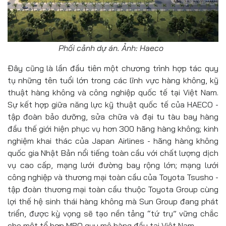
Phối cảnh dự án. Ảnh: Haeco
Đây cũng là lần đầu tiên một chương trình hợp tác quy
tụ những tên tuổi lớn trong các lĩnh vực hàng không, kỹ
thuật hàng không và công nghiệp quốc tế tại Việt Nam.
Sự kết hợp giữa năng lực kỹ thuật quốc tế của HAECO -
tập đoàn bảo dưỡng, sửa chữa và đại tu tàu bay hàng
đầu thế giới hiện phục vụ hơn 300 hãng hàng không; kinh
nghiệm khai thác của Japan Airlines - hãng hàng không
quốc gia Nhật Bản nổi tiếng toàn cầu với chất lượng dịch
vụ cao cấp, mạng lưới đường bay rộng lớn; mạng lưới
công nghiệp và thương mại toàn cầu của Toyota Tsusho -
tập đoàn thương mại toàn cầu thuộc Toyota Group cùng
lợi thế hệ sinh thái hàng không mà Sun Group đang phát
triển, được kỳ vọng sẽ tạo nền tảng “tứ trụ” vững chắc
cho một tổ hợp MRO quy mô hàng đầu tại Việt Nam.