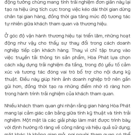
động tưởng chừng mang tính trải nghiệm đơn giản này lại
tạo ra hiệu ứng tích cực trong việc kéo dài thời gian dừng
chân tại gian hàng, đồng thời gia tăng mức độ tương tác
tự nhiên giữa khách tham quan và thương hiệu.
Ở góc độ vận hành thương hiệu tại triển lãm, những hoạt
động như vậy cho thấy sự thay đổi trong cách doanh
nghiệp tiếp cận khách hàng. Thay vì chỉ tập trung vào
việc truyền tải thông tin sản phẩm, Hòa Phát lựa chọn
cách xây dựng trải nghiệm đa tầng, trong đó yếu tố cảm
xúc và tương tác đóng vai trò bổ trợ cho nội dung kỹ
thuật. Điều này giúp hình ảnh doanh nghiệp trở nên gần
gũi hơn, đồng thời tạo ra những điểm nhớ rõ ràng hơn
trong hành trình trải nghiệm của khách tham quan.
Nhiều khách tham quan ghi nhận rằng gian hàng Hòa Phát
mang lại cảm giác cân bằng giữa tính kỹ thuật và tính trải
nghiệm. Một mặt là các giải pháp làm mát được trình bày
với định hướng rõ ràng về công năng và hiệu quả sử dụng;
mặt khác là không gian mở, nơi người tham quan có thể