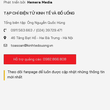
Phát triển bởi
Hemera Media
TẠP CHÍ ĐIỆN TỬ KINH TẾ VÀ ĐỒ UỐNG
Tổng biên tập: Ông Nguyễn Quốc Hùng
0911.563.663 / (024) 39.729.471
46 Tăng Bạt Hổ - Hai Bà Trưng - Hà Nội
toasoan@kinhtedouong.vn
Hỗ trợ quảng cáo: 0982.866.808
Theo dõi fanpage để luôn được cập nhật những thông tin
mới nhất