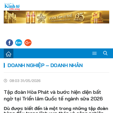
Sự kiện
DOANH NGHIỆP – DOANH NHÂN
Kinh tế - Tiêu dùng
08:03 31/05/2026
Đời sống
Tập đoàn Hòa Phát và bước hiện diện bất
Thị trường
ngờ tại Triển lãm Quốc tế ngành sữa 2026
Doanh nghiệp – Doanh nhân
Dù được biết đến là một trong những tập đoàn