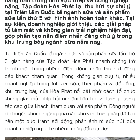
hàng đầu trong lĩnh vực thép và công nghiệp
Đồ uống
nặng, Tập đoàn Hòa Phát lại thu hút sự chú ý
tại Triển lãm Quốc tế ngành sữa và sản phẩm
Pháp luật
sữa lần thứ 5 với hình ảnh hoàn toàn khác. Tại
sự kiện, doanh nghiệp giới thiệu các giải pháp
tủ làm mát và không gian trải nghiệm hiện đại,
Khoa giáo
góp phần tạo nên điểm nhấn đáng chú ý trong
khu trưng bày ngành sữa năm nay.
Multimedia
Tại Triển lãm Quốc tế ngành sữa và sản phẩm sữa lần thứ
5, gian hàng của Tập đoàn Hòa Phát nhanh chóng trở
thành một trong những điểm dừng chân thu hút đông
đảo khách tham quan. Trong không gian quy tụ nhiều
doanh nghiệp trong lĩnh vực sữa, thực phẩm và đồ uống,
khu trưng bày của Hòa Phát nổi bật nhờ cách tổ chức
không gian mở, nhịp trải nghiệm liên tục và lượng tương
tác cao giữa khách tham quan với sản phẩm. Dòng người
di chuyển không ngừng qua các khu vực trưng bày đã tạo
nên một bức tranh sôi động, phản ánh rõ sức hút của
doanh nghiệp ngay từ những ngày đầu sự kiện.