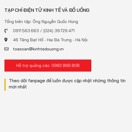
TẠP CHÍ ĐIỆN TỬ KINH TẾ VÀ ĐỒ UỐNG
Tổng biên tập: Ông Nguyễn Quốc Hùng
0911.563.663 / (024) 39.729.471
46 Tăng Bạt Hổ - Hai Bà Trưng - Hà Nội
toasoan@kinhtedouong.vn
Hỗ trợ quảng cáo: 0982.866.808
Theo dõi fanpage để luôn được cập nhật những thông tin
mới nhất