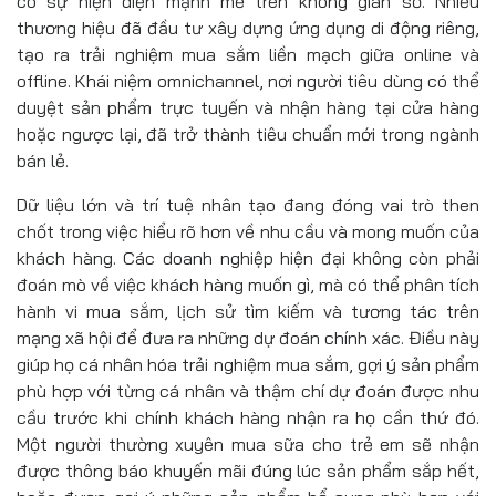
có sự hiện diện mạnh mẽ trên không gian số. Nhiều
thương hiệu đã đầu tư xây dựng ứng dụng di động riêng,
tạo ra trải nghiệm mua sắm liền mạch giữa online và
offline. Khái niệm omnichannel, nơi người tiêu dùng có thể
duyệt sản phẩm trực tuyến và nhận hàng tại cửa hàng
hoặc ngược lại, đã trở thành tiêu chuẩn mới trong ngành
bán lẻ.
Dữ liệu lớn và trí tuệ nhân tạo đang đóng vai trò then
chốt trong việc hiểu rõ hơn về nhu cầu và mong muốn của
khách hàng. Các doanh nghiệp hiện đại không còn phải
đoán mò về việc khách hàng muốn gì, mà có thể phân tích
hành vi mua sắm, lịch sử tìm kiếm và tương tác trên
mạng xã hội để đưa ra những dự đoán chính xác. Điều này
giúp họ cá nhân hóa trải nghiệm mua sắm, gợi ý sản phẩm
phù hợp với từng cá nhân và thậm chí dự đoán được nhu
cầu trước khi chính khách hàng nhận ra họ cần thứ đó.
Một người thường xuyên mua sữa cho trẻ em sẽ nhận
được thông báo khuyến mãi đúng lúc sản phẩm sắp hết,