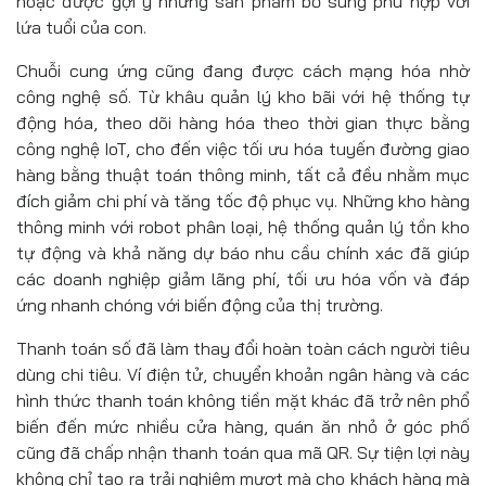
hoặc được gợi ý những sản phẩm bổ sung phù hợp với
lứa tuổi của con.
Chuỗi cung ứng cũng đang được cách mạng hóa nhờ
công nghệ số. Từ khâu quản lý kho bãi với hệ thống tự
động hóa, theo dõi hàng hóa theo thời gian thực bằng
công nghệ IoT, cho đến việc tối ưu hóa tuyến đường giao
hàng bằng thuật toán thông minh, tất cả đều nhằm mục
đích giảm chi phí và tăng tốc độ phục vụ. Những kho hàng
thông minh với robot phân loại, hệ thống quản lý tồn kho
tự động và khả năng dự báo nhu cầu chính xác đã giúp
các doanh nghiệp giảm lãng phí, tối ưu hóa vốn và đáp
ứng nhanh chóng với biến động của thị trường.
Thanh toán số đã làm thay đổi hoàn toàn cách người tiêu
dùng chi tiêu. Ví điện tử, chuyển khoản ngân hàng và các
hình thức thanh toán không tiền mặt khác đã trở nên phổ
biến đến mức nhiều cửa hàng, quán ăn nhỏ ở góc phố
cũng đã chấp nhận thanh toán qua mã QR. Sự tiện lợi này
không chỉ tạo ra trải nghiệm mượt mà cho khách hàng mà