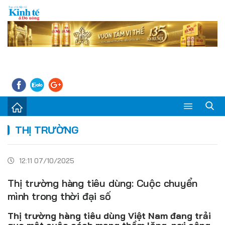
Sự kiện
THỊ TRƯỜNG
Kinh tế - Tiêu dùng
12:11 07/10/2025
Đời sống
Thị trường hàng tiêu dùng: Cuộc chuyển
Thị trường
mình trong thời đại số
Doanh nghiệp – Doanh nhân
Thị trường hàng tiêu dùng Việt Nam đang trải