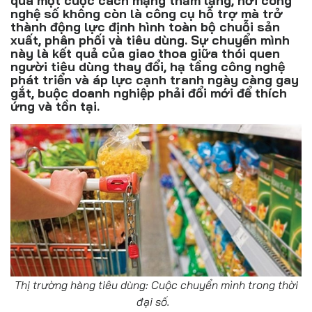
qua một cuộc cách mạng thầm lặng, nơi công
Đồ uống
nghệ số không còn là công cụ hỗ trợ mà trở
thành động lực định hình toàn bộ chuỗi sản
Pháp luật
xuất, phân phối và tiêu dùng. Sự chuyển mình
này là kết quả của giao thoa giữa thói quen
người tiêu dùng thay đổi, hạ tầng công nghệ
Khoa giáo
phát triển và áp lực cạnh tranh ngày càng gay
gắt, buộc doanh nghiệp phải đổi mới để thích
Multimedia
ứng và tồn tại.
Thị trường hàng tiêu dùng: Cuộc chuyển mình trong thời
đại số.