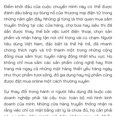
Điểm khởi đầu của cuộc chuyển mình này có thể được
đánh dấu bằng sự bùng nổ của thương mại điện tử trong
những năm gần đây. Những gì từng là thói quen mua sắm
truyền thống tại các cửa hàng, chợ búa hay siêu thị đã
dần được thay thế bởi việc lướt điện thoại, chọn sản
phẩm và nhận hàng tận nơi chỉ trong vài cú chạm. Người
tiêu dùng Việt Nam, đặc biệt là thế hệ trẻ, đã nhanh
chóng thích nghi và trở thành một trong những cộng
đồng mua sắm trực tuyến năng động nhất khu vực. Họ
không chỉ mua sắm các sản phẩm công nghệ hay thời
trang mà ngay cả những mặt hàng thiết yếu hàng ngày
như thực phẩm tươi sống, đồ gia dụng hay mỹ phẩm cũng
được đặt mua online một cách thường xuyên.
Sự thay đổi trong hành vi người tiêu dùng đã buộc các
doanh nghiệp phải tái cấu trúc toàn bộ mô hình kinh
doanh của mình. Những cửa hàng truyền thống nhận ra
rằng việc chỉ có mặt bằng vật lý là chưa đủ, họ cần phải