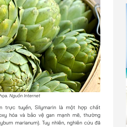
họa. Nguồn Internet
 trực tuyến, Silymarin là một hợp chất
g oxy hóa và bảo vệ gan mạnh mẽ, thường
lybum marianum). Tuy nhiên, nghiên cứu đã