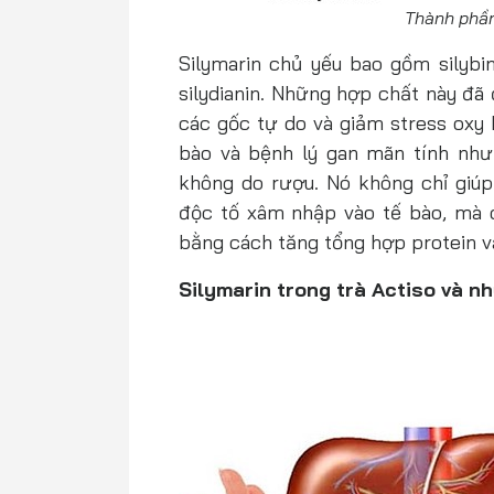
Thành phần
Silymarin chủ yếu bao gồm silybin 
silydianin. Những hợp chất này đã
các gốc tự do và giảm stress oxy 
bào và bệnh lý gan mãn tính nh
không do rượu. Nó không chỉ giú
độc tố xâm nhập vào tế bào, mà cò
bằng cách tăng tổng hợp protein và
Silymarin trong trà Actiso và n