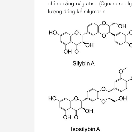
chỉ ra rằng cây atiso (Cynara scol
lượng đáng kể silymarin.