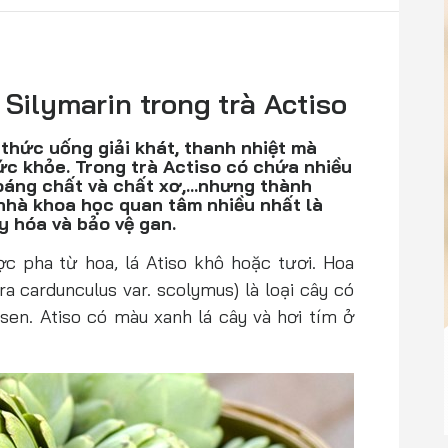
 Silymarin trong trà Actiso
 thức uống giải khát, thanh nhiệt mà
sức khỏe. Trong trà Actiso có chứa nhiều
hoáng chất và chất xơ,…nhưng thành
hà khoa học quan tâm nhiều nhất là
y hóa và bảo vệ gan.
ợc pha từ hoa, lá Atiso khô hoặc tươi. Hoa
a cardunculus var. scolymus) là loại cây có
 sen. Atiso có màu xanh lá cây và hơi tím ở