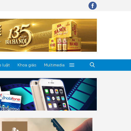
 luật
Khoa giáo
Multimedia
p luật
a giáo
timedia