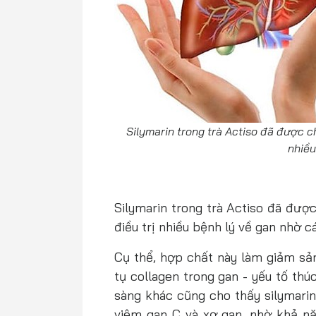
Silymarin trong trà Actiso đã được ch
nhiều
Silymarin trong trà Actiso đã đượ
điều trị nhiều bệnh lý về gan nhờ 
Cụ thể, hợp chất này làm giảm sản
tụ collagen trong gan - yếu tố th
sàng khác cũng cho thấy silymarin
viêm gan C và xơ gan, nhờ khả nă