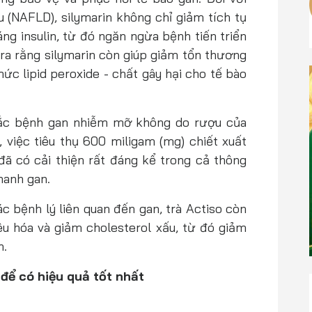
(NAFLD), silymarin không chỉ giảm tích tụ
ng insulin, từ đó ngăn ngừa bệnh tiến triển
 ra rằng silymarin còn giúp giảm tổn thương
ức lipid peroxide - chất gây hại cho tế bào
ắc bệnh gan nhiễm mỡ không do rượu của
 việc tiêu thụ 600 miligam (mg) chiết xuất
đã có cải thiện rất đáng kể trong cả thông
thanh gan.
ác bệnh lý liên quan đến gan, trà Actiso còn
êu hóa và giảm cholesterol xấu, từ đó giảm
h.
để có hiệu quả tốt nhất