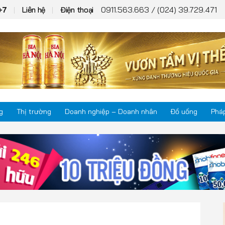
0911.563.663 / (024) 39.729.471
+7
Liên hệ
Điện thoại
g
Thị trường
Doanh nghiệp – Doanh nhân
Đồ uống
Pháp
Thị trường
Phá
Doanh nghiệp – Doanh nhân
Kho
Đồ uống
Mul