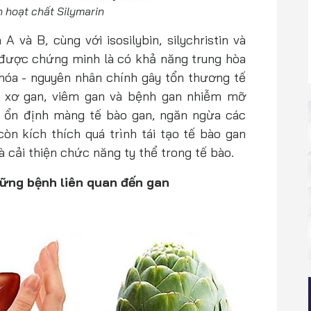
 hoạt chất Silymarin
A và B, cùng với isosilybin, silychristin và
 được chứng minh là có khả năng trung hòa
hóa - nguyên nhân chính gây tổn thương tế
ư xơ gan, viêm gan và bệnh gan nhiễm mỡ
p ổn định màng tế bào gan, ngăn ngừa các
n kích thích quá trình tái tạo tế bào gan
 cải thiện chức năng ty thể trong tế bào.
hững bệnh liên quan đến gan