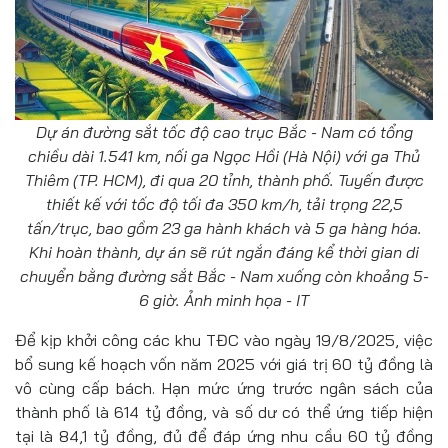
Dự án đường sắt tốc độ cao trục Bắc - Nam có tổng
chiều dài 1.541 km, nối ga Ngọc Hồi (Hà Nội) với ga Thủ
Thiêm (TP. HCM), đi qua 20 tỉnh, thành phố. Tuyến được
thiết kế với tốc độ tối đa 350 km/h, tải trọng 22,5
tấn/trục, bao gồm 23 ga hành khách và 5 ga hàng hóa.
Khi hoàn thành, dự án sẽ rút ngắn đáng kể thời gian di
chuyển bằng đường sắt Bắc - Nam xuống còn khoảng 5-
6 giờ. Ảnh minh họa - IT
Để kịp khởi công các khu TĐC vào ngày 19/8/2025, việc
bổ sung kế hoạch vốn năm 2025 với giá trị 60 tỷ đồng là
vô cùng cấp bách. Hạn mức ứng trước ngân sách của
thành phố là 614 tỷ đồng, và số dư có thể ứng tiếp hiện
tại là 84,1 tỷ đồng, đủ để đáp ứng nhu cầu 60 tỷ đồng