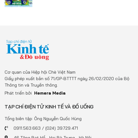
Cơ quan của Hiệp hội Chè Việt Nam
Giấy phép xuất bản số 71/GP-BTTTT ngày 26/02/2020 của Bộ
Thông tin và Truyền thông.
Phát triển bởi
Hemera Media
TẠP CHÍ ĐIỆN TỬ KINH TẾ VÀ ĐỒ UỐNG
Tổng biên tập: Ông Nguyễn Quốc Hùng
0911.563.663 / (024) 39.729.471
46 Tăng Bạt Hổ - Hai Bà Trưng - Hà Nội