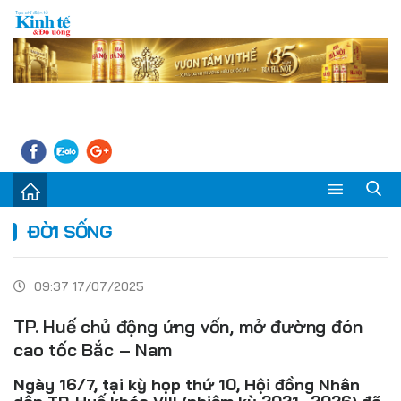
Sự kiện
ĐỜI SỐNG
Kinh tế - Tiêu dùng
09:37 17/07/2025
Đời sống
TP. Huế chủ động ứng vốn, mở đường đón
Thị trường
cao tốc Bắc – Nam
Doanh nghiệp – Doanh nhân
Ngày 16/7, tại kỳ họp thứ 10, Hội đồng Nhân