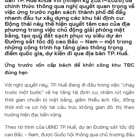
dân TP. Huế khóa VIII (nhiệm kỳ 2021–2026) đã
Đồ uống
chính thức thông qua nghị quyết quan trọng về
việc ứng trước ngân sách thành phố để đẩy
Pháp luật
nhanh đầu tư xây dựng các khu tái định cư.
Động thái này thể hiện quyết tâm cao của địa
phương trong việc chủ động giải phóng mặt
Khoa giáo
bằng, tạo quỹ đất sạch phục vụ siêu dự án
Đường sắt tốc độ cao Bắc – Nam – một trong
Multimedia
những công trình hạ tầng giao thông trọng
điểm quốc gia, dự kiến đi qua địa bàn TP. Huế.
Ứng trước vốn cấp bách để khởi công khu TĐC
đúng hạn
Với nghị quyết này, TP. Huế đang đi đầu trong việc "chạy
trước một bước" về hạ tầng tái định cư, nhằm rút ngắn
thời gian chuẩn bị mặt bằng, giảm thiểu ách tắc, đồng
thời mở ra cơ hội tái cấu trúc không gian đô thị theo
hướng hiện đại, bền vững.
Theo tờ trình của UBND TP. Huế, dự án Đường sắt tốc độ
cao Bắc – Nam, được Quốc hội thông qua chủ trương đầu