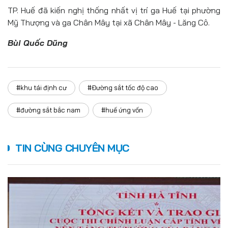
TP. Huế đã kiến nghị thống nhất vị trí ga Huế tại phường
Mỹ Thượng và ga Chân Mây tại xã Chân Mây - Lăng Cô.
Bùi Quốc Dũng
#khu tái định cư
#Đường sắt tốc độ cao
#đường sắt bắc nam
#huế ứng vốn
TIN CÙNG CHUYÊN MỤC