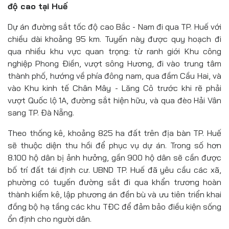
độ cao tại Huế
Dự án đường sắt tốc độ cao Bắc - Nam đi qua TP. Huế với
chiều dài khoảng 95 km. Tuyến này được quy hoạch đi
qua nhiều khu vực quan trọng: từ ranh giới Khu công
nghiệp Phong Điền, vượt sông Hương, đi vào trung tâm
thành phố, hướng về phía đông nam, qua đầm Cầu Hai, và
vào Khu kinh tế Chân Mây - Lăng Cô trước khi rẽ phải
vượt Quốc lộ 1A, đường sắt hiện hữu, và qua đèo Hải Vân
sang TP. Đà Nẵng.
Theo thống kê, khoảng 825 ha đất trên địa bàn TP. Huế
sẽ thuộc diện thu hồi để phục vụ dự án. Trong số hơn
8.100 hộ dân bị ảnh hưởng, gần 900 hộ dân sẽ cần được
bố trí đất tái định cư. UBND TP. Huế đã yêu cầu các xã,
phường có tuyến đường sắt đi qua khẩn trương hoàn
thành kiểm kê, lập phương án đền bù và ưu tiên triển khai
đồng bộ hạ tầng các khu TĐC để đảm bảo điều kiện sống
ổn định cho người dân.