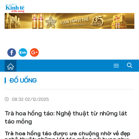
Sự kiện
ĐỒ UỐNG
Kinh tế - Tiêu dùng
08:32 02/12/2025
Đời sống
Trà hoa hồng táo: Nghệ thuật từ những lát
Thị trường
táo mỏng
Doanh nghiệp – Doanh nhân
Trà hoa hồng táo được ưa chuộng nhờ vẻ đẹp