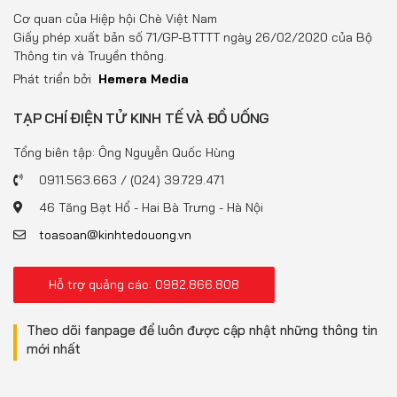
Cơ quan của Hiệp hội Chè Việt Nam
Giấy phép xuất bản số 71/GP-BTTTT ngày 26/02/2020 của Bộ
Thông tin và Truyền thông.
Phát triển bởi
Hemera Media
TẠP CHÍ ĐIỆN TỬ KINH TẾ VÀ ĐỒ UỐNG
Tổng biên tập: Ông Nguyễn Quốc Hùng
0911.563.663 / (024) 39.729.471
46 Tăng Bạt Hổ - Hai Bà Trưng - Hà Nội
toasoan@kinhtedouong.vn
Hỗ trợ quảng cáo: 0982.866.808
Theo dõi fanpage để luôn được cập nhật những thông tin
mới nhất