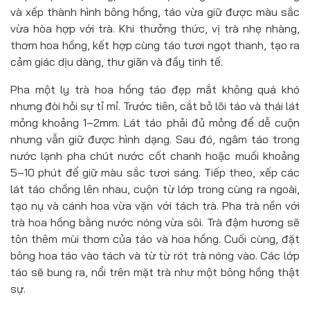
và xếp thành hình bông hồng, táo vừa giữ được màu sắc
vừa hòa hợp với trà. Khi thưởng thức, vị trà nhẹ nhàng,
thơm hoa hồng, kết hợp cùng táo tươi ngọt thanh, tạo ra
cảm giác dịu dàng, thư giãn và đầy tinh tế.
Pha một ly trà hoa hồng táo đẹp mắt không quá khó
nhưng đòi hỏi sự tỉ mỉ. Trước tiên, cắt bỏ lõi táo và thái lát
mỏng khoảng 1–2mm. Lát táo phải đủ mỏng để dễ cuộn
nhưng vẫn giữ được hình dạng. Sau đó, ngâm táo trong
nước lạnh pha chút nước cốt chanh hoặc muối khoảng
5–10 phút để giữ màu sắc tươi sáng. Tiếp theo, xếp các
lát táo chồng lên nhau, cuộn từ lớp trong cùng ra ngoài,
tạo nụ và cánh hoa vừa vặn với tách trà. Pha trà nền với
trà hoa hồng bằng nước nóng vừa sôi. Trà đậm hương sẽ
tôn thêm mùi thơm của táo và hoa hồng. Cuối cùng, đặt
bông hoa táo vào tách và từ từ rót trà nóng vào. Các lớp
táo sẽ bung ra, nổi trên mặt trà như một bông hồng thật
sự.