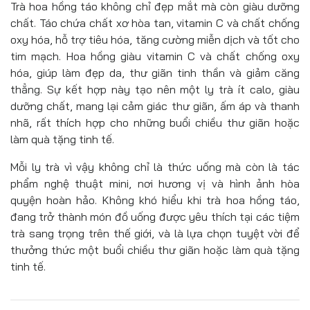
Trà hoa hồng táo không chỉ đẹp mắt mà còn giàu dưỡng
chất. Táo chứa chất xơ hòa tan, vitamin C và chất chống
oxy hóa, hỗ trợ tiêu hóa, tăng cường miễn dịch và tốt cho
tim mạch. Hoa hồng giàu vitamin C và chất chống oxy
hóa, giúp làm đẹp da, thư giãn tinh thần và giảm căng
thẳng. Sự kết hợp này tạo nên một ly trà ít calo, giàu
dưỡng chất, mang lại cảm giác thư giãn, ấm áp và thanh
nhã, rất thích hợp cho những buổi chiều thư giãn hoặc
làm quà tặng tinh tế.
Mỗi ly trà vì vậy không chỉ là thức uống mà còn là tác
phẩm nghệ thuật mini, nơi hương vị và hình ảnh hòa
quyện hoàn hảo. Không khó hiểu khi trà hoa hồng táo,
đang trở thành món đồ uống được yêu thích tại các tiệm
trà sang trọng trên thế giới, và là lựa chọn tuyệt vời để
thưởng thức một buổi chiều thư giãn hoặc làm quà tặng
tinh tế.