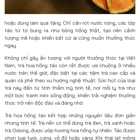
hoặc dùng làm quà tặng. Chỉ cần rót nước nóng, các lớp
táo từ từ bung ra như bông hồng thật, tạo nên cảnh
tượng mê hoặc khiến bất cứ ai cũng muốn thưởng thức
ngay.
Không chỉ gây ấn tượng với người thưởng thức tại Việt
Nam, trà hoa hồng táo còn rất được ưa chuộng ở nhiều
nước trên thế giới, đặc biệt tại các tiệm trà cao cấp và
quán cà phê theo xu hướng nghệ thuật. Sức hút của loại
trà này đến từ tính thẩm mỹ tinh tế, nơi mỗi ly trà như
một bức tranh mini sống động, khiến trải nghiệm thưởng
thức trở nên độc đáo và đáng nhớ.
Trà hoa hồng táo kết hợp những nguyên liệu đơn giản
nhưng tinh tế. Trà nền có thể dùng trà đen, trà xanh hoặc
trà Oolong, được ướp hương hoa hồng tự nhiên. Táo được
chọn loại tươi, cứng, vỏ đỏ hoặc vàng. Khi thái lát mỏng