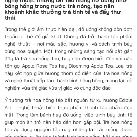
nghệ thuật: những lát táo mỏng nở bung như
Đồ uống
bông hồng trong nước trà nóng, tạo nên
khoảnh khắc thưởng trà tinh tế và đầy thư
Pháp luật
thái.
Trong thế giới ẩm thực hiện đại, đồ uống không còn đơn
Khoa giáo
thuần là thứ để giải khát. Chúng đã trở thành tác phẩm
Multimedia
nghệ thuật – nơi màu sắc, hương vị và cách trình bày
cùng hòa quyện. Một trong những sáng tạo nổi bật gần
đây là trà hoa hồng táo, hay còn được biết đến với các
tên gọi Apple Rose Tea hay Blooming Apple Tea. Loại trà
này kết hợp giữa hương thơm cổ điển của trà hoa hồng
và nghệ thuật xếp táo thành hình bông hồng, mang lại trải
nghiệm vừa thị giác vừa vị giác vô cùng độc đáo.
Ý tưởng trà hoa hồng táo bắt nguồn từ xu hướng Edible
Art – nghệ thuật biến thực phẩm thành tác phẩm đẹp
mắt. Trong làm bánh hay đồ uống, việc trình bày tinh tế
giúp món ăn trở nên hấp dẫn hơn gấp bội. Trà hoa hồng
táo áp dụng nguyên tắc này: những lát táo mỏng được
xếp chồng, cuộn tròn thành hình bông hồng, kết hợp cùng