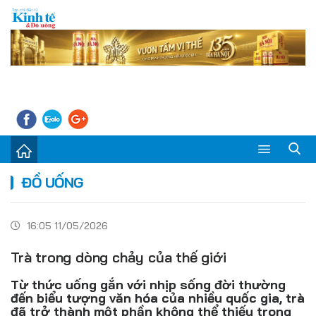
Sự kiện
ĐỒ UỐNG
Kinh tế - Tiêu dùng
16:05 11/05/2026
Đời sống
Trà trong dòng chảy của thế giới
Thị trường
Từ thức uống gắn với nhịp sống đời thường
Doanh nghiệp – Doanh nhân
đến biểu tượng văn hóa của nhiều quốc gia, trà
đã trở thành một phần không thể thiếu trong