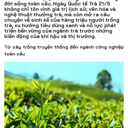
Đồ uống
đời sống toàn cầu. Ngày Quốc tế Trà 21/5
không chỉ tôn vinh giá trị lịch sử, văn hóa và
nghệ thuật thưởng trà, mà còn mở ra câu
Pháp luật
chuyện về sinh kế của hàng triệu người trồng
trà, xu hướng tiêu dùng xanh và nỗ lực phát
Khoa giáo
triển bền vững của ngành trà trước những
biến động của khí hậu và thị trường.
Multimedia
Từ cây trồng truyền thống đến ngành công nghiệp
toàn cầu