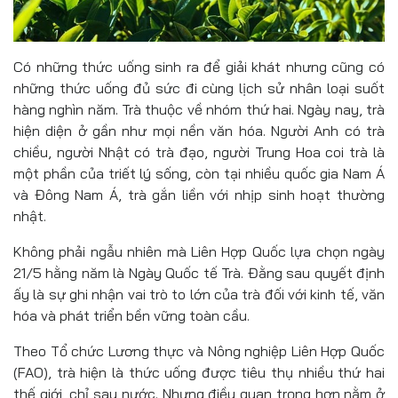
Có những thức uống sinh ra để giải khát nhưng cũng có
những thức uống đủ sức đi cùng lịch sử nhân loại suốt
hàng nghìn năm. Trà thuộc về nhóm thứ hai. Ngày nay, trà
hiện diện ở gần như mọi nền văn hóa. Người Anh có trà
chiều, người Nhật có trà đạo, người Trung Hoa coi trà là
một phần của triết lý sống, còn tại nhiều quốc gia Nam Á
và Đông Nam Á, trà gắn liền với nhịp sinh hoạt thường
nhật.
Không phải ngẫu nhiên mà Liên Hợp Quốc lựa chọn ngày
21/5 hằng năm là Ngày Quốc tế Trà. Đằng sau quyết định
ấy là sự ghi nhận vai trò to lớn của trà đối với kinh tế, văn
hóa và phát triển bền vững toàn cầu.
Theo Tổ chức Lương thực và Nông nghiệp Liên Hợp Quốc
(FAO), trà hiện là thức uống được tiêu thụ nhiều thứ hai
thế giới, chỉ sau nước. Nhưng điều quan trọng hơn nằm ở