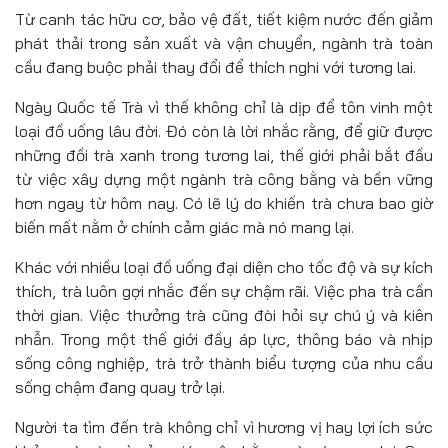
Từ canh tác hữu cơ, bảo vệ đất, tiết kiệm nước đến giảm
phát thải trong sản xuất và vận chuyển, ngành trà toàn
cầu đang buộc phải thay đổi để thích nghi với tương lai.
Ngày Quốc tế Trà vì thế không chỉ là dịp để tôn vinh một
loại đồ uống lâu đời. Đó còn là lời nhắc rằng, để giữ được
những đồi trà xanh trong tương lai, thế giới phải bắt đầu
từ việc xây dựng một ngành trà công bằng và bền vững
hơn ngay từ hôm nay. Có lẽ lý do khiến trà chưa bao giờ
biến mất nằm ở chính cảm giác mà nó mang lại.
Khác với nhiều loại đồ uống đại diện cho tốc độ và sự kích
thích, trà luôn gợi nhắc đến sự chậm rãi. Việc pha trà cần
thời gian. Việc thưởng trà cũng đòi hỏi sự chú ý và kiên
nhẫn. Trong một thế giới đầy áp lực, thông báo và nhịp
sống công nghiệp, trà trở thành biểu tượng của nhu cầu
sống chậm đang quay trở lại.
Người ta tìm đến trà không chỉ vì hương vị hay lợi ích sức