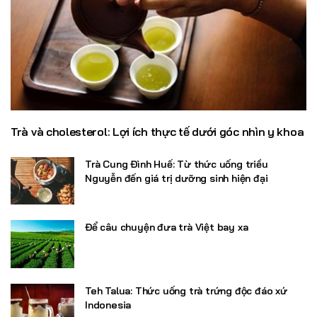
Trà và cholesterol: Lợi ích thực tế dưới góc nhìn y khoa
Trà Cung Đình Huế: Từ thức uống triều
Nguyễn đến giá trị dưỡng sinh hiện đại
Để câu chuyện đưa trà Việt bay xa
Teh Talua: Thức uống trà trứng độc đáo xứ
Indonesia