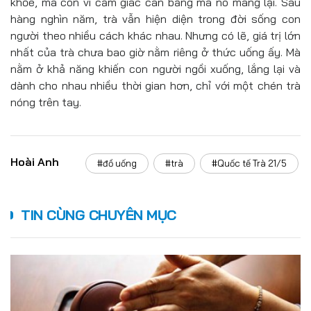
khỏe, mà còn vì cảm giác cân bằng mà nó mang lại. Sau
hàng nghìn năm, trà vẫn hiện diện trong đời sống con
người theo nhiều cách khác nhau. Nhưng có lẽ, giá trị lớn
nhất của trà chưa bao giờ nằm riêng ở thức uống ấy. Mà
nằm ở khả năng khiến con người ngồi xuống, lắng lại và
dành cho nhau nhiều thời gian hơn, chỉ với một chén trà
nóng trên tay.
Hoài Anh
#đồ uống
#trà
#Quốc tế Trà 21/5
TIN CÙNG CHUYÊN MỤC