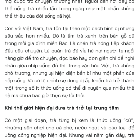
mọi cuộc trò chuyện thường nhật. Người dân nơi đây có
thể uống trà nhiều lần trong ngày như một phần không
thể thiếu của đời sống xã hội.
Còn với Việt Nam, trà tồn tại theo một cách bình dị nhưng
sâu sắc hơn nhiều. Đó là ấm trà xanh trên bàn gỗ cũ
trong mỗi gia đình miền Bắc. Là chén trà nóng tiếp khách
đầu câu chuyện. Là quán trà đá vỉa hè nơi người ta ngồi
hàng giờ để trò chuyện, đọc báo hay đơn giản chỉ để nghỉ
chân giữa nhịp sống đô thị. Trong văn hóa Việt, trà không
phô trương, nhưng lại hiện diện bền bỉ như một phần của
nếp sống. Và có lẽ chính sự dung dị ấy khiến trà trở thành
một trong số ít thức uống có thể đi xuyên qua nhiều thế
hệ mà chưa bao giờ thực sự lỗi thời.
Khi thế giới hiện đại đưa trà trở lại trung tâm
Có một giai đoạn, trà từng bị xem là thức uống “cũ”,
nhường sân chơi cho cà phê, nước ngọt và các loại đồ
uống công nghiệp hiện đại. Nhưng vài năm gần đây, trà