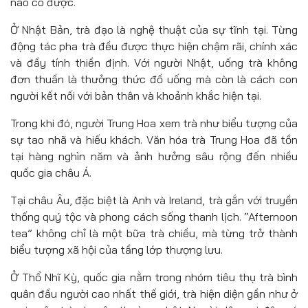
nào có được.
Ở Nhật Bản, trà đạo là nghệ thuật của sự tĩnh tại. Từng
động tác pha trà đều được thực hiện chậm rãi, chính xác
và đầy tính thiền định. Với người Nhật, uống trà không
đơn thuần là thưởng thức đồ uống mà còn là cách con
người kết nối với bản thân và khoảnh khắc hiện tại.
Trong khi đó, người Trung Hoa xem trà như biểu tượng của
sự tao nhã và hiếu khách. Văn hóa trà Trung Hoa đã tồn
tại hàng nghìn năm và ảnh hưởng sâu rộng đến nhiều
quốc gia châu Á.
Tại châu Âu, đặc biệt là Anh và Ireland, trà gắn với truyền
thống quý tộc và phong cách sống thanh lịch. “Afternoon
tea” không chỉ là một bữa trà chiều, mà từng trở thành
biểu tượng xã hội của tầng lớp thượng lưu.
Ở Thổ Nhĩ Kỳ, quốc gia nằm trong nhóm tiêu thụ trà bình
quân đầu người cao nhất thế giới, trà hiện diện gần như ở