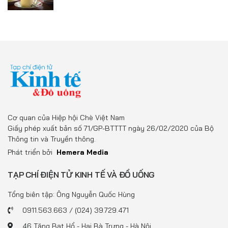
Cơ quan của Hiệp hội Chè Việt Nam
Giấy phép xuất bản số 71/GP-BTTTT ngày 26/02/2020 của Bộ
Thông tin và Truyền thông.
Phát triển bởi
Hemera Media
TẠP CHÍ ĐIỆN TỬ KINH TẾ VÀ ĐỒ UỐNG
Tổng biên tập: Ông Nguyễn Quốc Hùng
0911.563.663 / (024) 39.729.471
46 Tăng Bạt Hổ - Hai Bà Trưng - Hà Nội