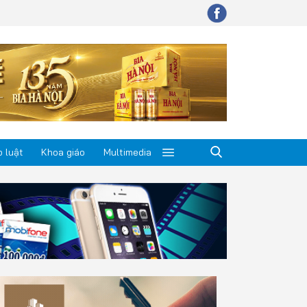
 luật
Khoa giáo
Multimedia
p luật
a giáo
timedia