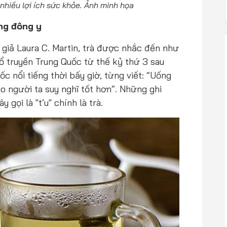
nhiều lợi ích sức khỏe. Ảnh minh họa
ong đông y
 giả Laura C. Martin, trà được nhắc đến như
ổ truyền Trung Quốc từ thế kỷ thứ 3 sau
c nổi tiếng thời bấy giờ, từng viết: “Uống
o người ta suy nghĩ tốt hơn”. Những ghi
 gọi là "t’u" chính là trà.