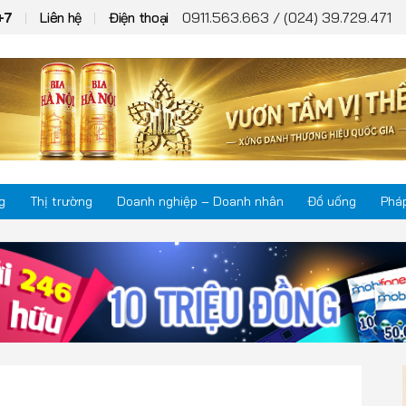
0911.563.663 / (024) 39.729.471
+7
Liên hệ
Điện thoại
g
Thị trường
Doanh nghiệp – Doanh nhân
Đồ uống
Pháp
Thị trường
Phá
Doanh nghiệp – Doanh nhân
Kho
Đồ uống
Mul