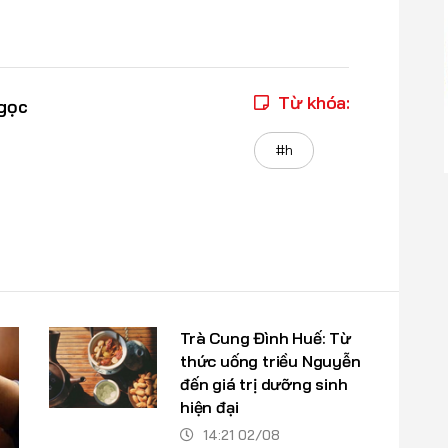
Từ khóa:
gọc
#h
Trà Cung Đình Huế: Từ
thức uống triều Nguyễn
đến giá trị dưỡng sinh
hiện đại
14:21 02/08