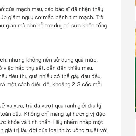
nở của mạch máu, các bác sĩ đã nhận thấy
giúp giảm nguy cơ mắc bệnh tim mạch. Trà
ư giãn mà còn hỗ trợ duy trì sức khỏe tổng
i ích, nhưng không nên sử dụng quá mức.
ở việc hấp thụ sắt, dẫn đến thiếu máu.
nếu tiêu thụ quá nhiều có thể gây đau đầu,
 trà một cách điều độ, khoảng 2-3 cốc mỗi
ử xa xưa, trà đã vượt qua ranh giới địa lý
 toàn cầu. Không chỉ mang lại hương vị đặc
 sức khỏe và tinh thần. Hãy nhấm nháp một
giá trị lâu đời của loại thức uống tuyệt vời