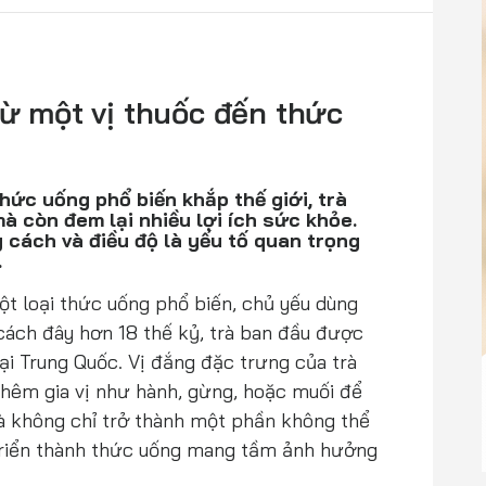
từ một vị thuốc đến thức
hức uống phổ biến khắp thế giới, trà
à còn đem lại nhiều lợi ích sức khỏe.
g cách và điều độ là yếu tố quan trọng
.
ột loại thức uống phổ biến, chủ yếu dùng
, cách đây hơn 18 thế kỷ, trà ban đầu được
ại Trung Quốc. Vị đắng đặc trưng của trà
thêm gia vị như hành, gừng, hoặc muối để
rà không chỉ trở thành một phần không thể
 triển thành thức uống mang tầm ảnh hưởng