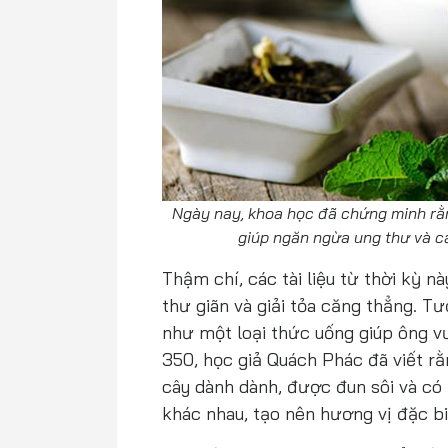
Ngày nay, khoa học đã chứng minh rằ
giúp ngăn ngừa ung thư và cả
Thậm chí, các tài liệu từ thời kỳ 
thư giãn và giải tỏa căng thẳng. T
như một loại thức uống giúp ông v
350, học giả Quách Phác đã viết rằ
cây dành dành, được đun sôi và có
khác nhau, tạo nên hương vị đặc bi