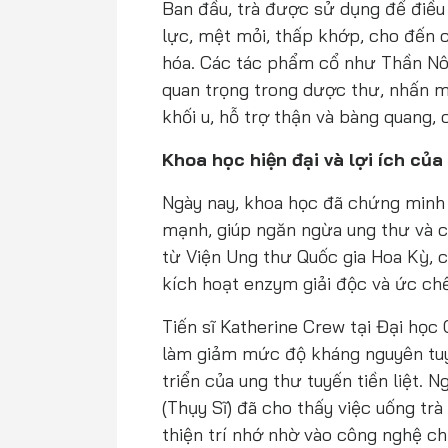
Ban đầu, trà được sử dụng để điều t
lực, mệt mỏi, thấp khớp, cho đến c
hóa. Các tác phẩm cổ như Thần Nô
quan trọng trong dược thư, nhấn m
khối u, hỗ trợ thận và bàng quang,
Khoa học hiện đại và lợi ích của
Ngày nay, khoa học đã chứng minh 
mạnh, giúp ngăn ngừa ung thư và c
từ Viện Ung thư Quốc gia Hoa Kỳ, 
kích hoạt enzym giải độc và ức chế
Tiến sĩ Katherine Crew tại Đại học 
làm giảm mức độ kháng nguyên tuyế
triển của ung thư tuyến tiền liệt. 
(Thụy Sĩ) đã cho thấy việc uống trà
thiện trí nhớ nhờ vào công nghệ c