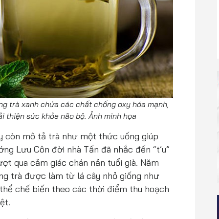
ng trà xanh chứa các chất chống oxy hóa mạnh,
i thiện sức khỏe não bộ. Ảnh minh họa
này còn mô tả trà như một thức uống giúp
ướng Lưu Côn đời nhà Tấn đã nhắc đến “t’u”
ượt qua cảm giác chán nản tuổi già. Năm
ng trà được làm từ lá cây nhỏ giống như
 thể chế biến theo các thời điểm thu hoạch
ệt.