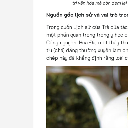
trị văn hóa mà còn đem lại 
Nguồn gốc lịch sử và vai trò tr
Trong cuốn Lịch sử của Trà của tác
một phần quan trọng trong y học c
Công nguyên. Hoa Đà, một thầy thuố
t’u (chá) đắng thường xuyên làm ch
chép này đã khẳng định rằng loài cây