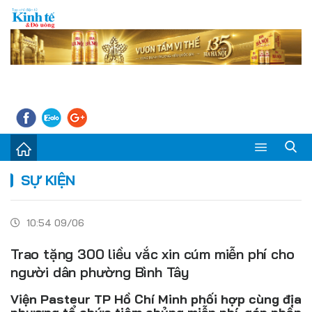
Sự kiện
SỰ KIỆN
Kinh tế - Tiêu dùng
10:54 09/06
Đời sống
Trao tặng 300 liều vắc xin cúm miễn phí cho
Thị trường
người dân phường Bình Tây
Doanh nghiệp – Doanh nhân
Viện Pasteur TP Hồ Chí Minh phối hợp cùng địa