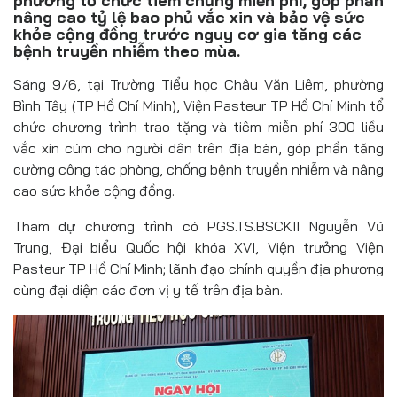
phương tổ chức tiêm chủng miễn phí, góp phần
Đồ uống
nâng cao tỷ lệ bao phủ vắc xin và bảo vệ sức
khỏe cộng đồng trước nguy cơ gia tăng các
Pháp luật
bệnh truyền nhiễm theo mùa.
Sáng 9/6, tại Trường Tiểu học Châu Văn Liêm, phường
Khoa giáo
Bình Tây (TP Hồ Chí Minh), Viện Pasteur TP Hồ Chí Minh tổ
Multimedia
chức chương trình trao tặng và tiêm miễn phí 300 liều
vắc xin cúm cho người dân trên địa bàn, góp phần tăng
cường công tác phòng, chống bệnh truyền nhiễm và nâng
cao sức khỏe cộng đồng.
Tham dự chương trình có PGS.TS.BSCKII Nguyễn Vũ
Trung, Đại biểu Quốc hội khóa XVI, Viện trưởng Viện
Pasteur TP Hồ Chí Minh; lãnh đạo chính quyền địa phương
cùng đại diện các đơn vị y tế trên địa bàn.