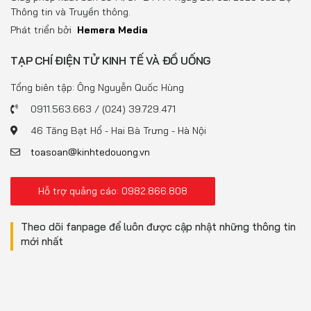
Thông tin và Truyền thông.
Phát triển bởi
Hemera Media
TẠP CHÍ ĐIỆN TỬ KINH TẾ VÀ ĐỒ UỐNG
Tổng biên tập: Ông Nguyễn Quốc Hùng
0911.563.663 / (024) 39.729.471
46 Tăng Bạt Hổ - Hai Bà Trưng - Hà Nội
toasoan@kinhtedouong.vn
Hỗ trợ quảng cáo: 0982.866.808
Theo dõi fanpage để luôn được cập nhật những thông tin
mới nhất