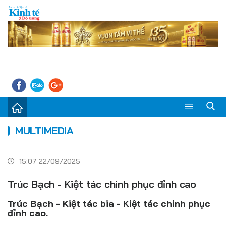
Sự kiện
MULTIMEDIA
Kinh tế - Tiêu dùng
15:07 22/09/2025
Đời sống
Trúc Bạch - Kiệt tác chinh phục đỉnh cao
Thị trường
Trúc Bạch - Kiệt tác bia - Kiệt tác chinh phục
Doanh nghiệp – Doanh nhân
đỉnh cao.