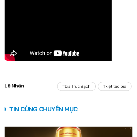
Đồ uống
Pháp luật
Khoa giáo
Multimedia
Lê Nhân
#bia Trúc Bạch
#kiệt tác bia
TIN CÙNG CHUYÊN MỤC