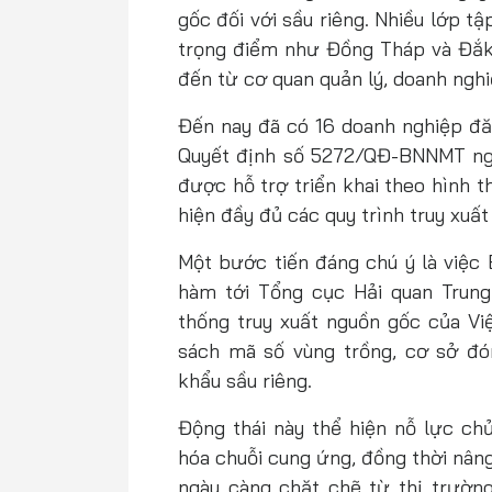
gốc đối với sầu riêng. Nhiều lớp 
trọng điểm như Đồng Tháp và Đắk 
đến từ cơ quan quản lý, doanh nghi
Đến nay đã có 16 doanh nghiệp đă
Quyết định số 5272/QĐ-BNNMT ngà
được hỗ trợ triển khai theo hình 
hiện đầy đủ các quy trình truy xuấ
Một bước tiến đáng chú ý là việc
hàm tới Tổng cục Hải quan Trun
thống truy xuất nguồn gốc của V
sách mã số vùng trồng, cơ sở đó
khẩu sầu riêng.
Động thái này thể hiện nỗ lực ch
hóa chuỗi cung ứng, đồng thời nân
ngày càng chặt chẽ từ thị trườn