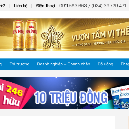
0911.563.663 / (024) 39.729.471
T+7
Liên hệ
Điện thoại
g
Thị trường
Doanh nghiệp – Doanh nhân
Đồ uống
Pháp
Thị trường
Phá
Doanh nghiệp – Doanh nhân
Kho
Đồ uống
Mul