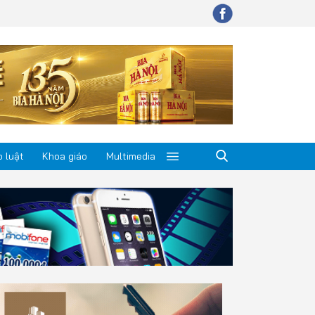
 luật
Khoa giáo
Multimedia
p luật
a giáo
timedia