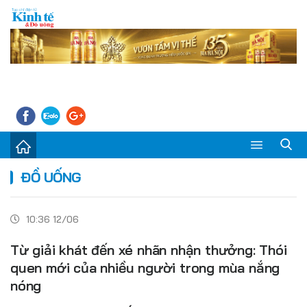
Sự kiện
ĐỒ UỐNG
Kinh tế - Tiêu dùng
10:36 12/06
Đời sống
Từ giải khát đến xé nhãn nhận thưởng: Thói
Thị trường
quen mới của nhiều người trong mùa nắng
nóng
Doanh nghiệp – Doanh nhân