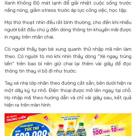
Xanh Không Độ mát lạnh để giải nhiệt cuộc sống trước
nắng nóng, giảm stress trước áp lực công việc, học tập.
Mọi thứ thoạt nhìn đều rất bình thường, cho đến khi nhiều
người bắt đầu chú ý đến dòng thông tin khuyến mãi được
in ngay trên nhãn chai.
Có người thấy bạn bè xung quanh thử nhập mã nên làm
theo. Có người tò mò khi nhìn thấy dòng “Xé ngay trúng
liền” trên bao bì nên giữ chai lại thêm vài giây để đọc
thông tin thay vì bỏ đi như trước.
Tay xé nhẹ lớp nhãn theo đường cắt sẵn, bên dưới hiện ra
một dãy ký tự nhỏ. Điện thoại được mở lên ngay tại chỗ.
Họ nhập mã theo hướng dẫn và chỉ vài giây sau, kết quả
hiện ra trên màn hình.