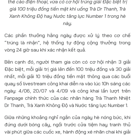
thẻ cào điện thoại, vừa có cơ hội trúng giải Đặc biệt trị
giá 100 triệu đồng tiền mặt khi uống Trà Dr Thanh, Trà
Xanh Không Độ hay Nước tăng lực Number 1 trong hè
này.
Các phần thưởng hằng ngày được xử lý theo cơ chế
“trúng là nhận”, hệ thống tự động cộng thưởng trong
vòng 24 giờ sau khi xác nhận kết quả.
Bên cạnh đó, người tham gia còn có cơ hội nhận 3 giải
Đặc biệt, mỗi giải trị giá lên đến 100 triệu đồng và 30 giải
nhất, mỗi giải 10 triệu đồng tiền mặt thông qua các buổi
quay số livestream công khai diễn ra vào lúc 10h sáng các
ngày: 4/06, 20/07 và 4/09 và công khai lần lượt trên
Fanpage chính thức của các nhãn hàng Trà Thanh Nhiệt
Dr Thanh, Trà Xanh Không Độ và Nước tăng lực Number 1.
Giữa những khoảng nghỉ ngắn của ngày hè nóng bức, khi
đứng dưới bóng cây, ngồi trước cửa tiệm hay tranh thủ
vài phút giữa các cuốc xe, hành động xé nhãn chai khi giải