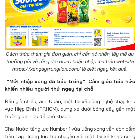
Cách thức tham gia đơn giản, chỉ cần xé nhãn, lấy mã dự
thưởng gửi về tổng đài 6020 hoặc nhập mã trên website
https://xengaytrunglien.com/ là biết ngay kết quả.
“Mới nhập xong đã báo trúng”: Cảm giác háo hức
khiến nhiều người thử ngay tại chỗ
Đầu giờ chiều, anh Quân, một tài xế công nghệ chạy khu
vực Hiệp Bình (TP.HCM), dựng xe dưới bóng cây gần một
trường đại học để chờ khách.
Chai Nước tăng lực Number 1 vừa uống xong vẫn còn cầm
trên tay. Trong lúc trò chuyện với một tài xế khác cũng