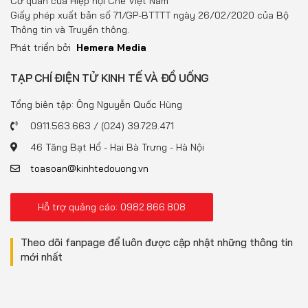
Cơ quan của Hiệp hội Chè Việt Nam
Giấy phép xuất bản số 71/GP-BTTTT ngày 26/02/2020 của Bộ
Thông tin và Truyền thông.
Phát triển bởi
Hemera Media
TẠP CHÍ ĐIỆN TỬ KINH TẾ VÀ ĐỒ UỐNG
Tổng biên tập: Ông Nguyễn Quốc Hùng
0911.563.663 / (024) 39.729.471
46 Tăng Bạt Hổ - Hai Bà Trưng - Hà Nội
toasoan@kinhtedouong.vn
Hỗ trợ quảng cáo: 0982.866.808
Theo dõi fanpage để luôn được cập nhật những thông tin
mới nhất