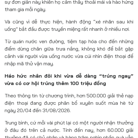
sự đơn giản này khiến họ cảm thấy thoải mái và hào hứng
tham gia mỗi ngày.
Và cũng vì dễ thực hiện, hành động “xé nhãn sau khi
uống” bắt đầu được truyền miệng rất nhanh ở nhiều nơi.
Từ quán nước ven đường, tiệm tạp hóa cho đến những
điểm dừng chân giữa trưa nắng, không khó để bắt gặp
cảnh vài người vừa uống nước vừa cúi nhìn điện thoại để
nhập mã thử vận may.
Háo hức nhân đôi khi vừa dễ dàng “trúng ngay”
vừa có cơ hội trúng thêm 100 triệu đồng
Theo thông tin từ chương trình, hơn 500.000 giải thẻ nạp
điện thoại đang được phân bổ xuyên suốt mùa hè từ
ngày 20/04 đến 31/08/2026.
Trung bình, cứ mỗi vài phút lại có một người nhận thưởng
ở đâu đó trên cả nước. Tính đến nay, hơn 60.000 giải
thưởng đã có chủ nhân và hàng trăm nghìn phần quà vẫn