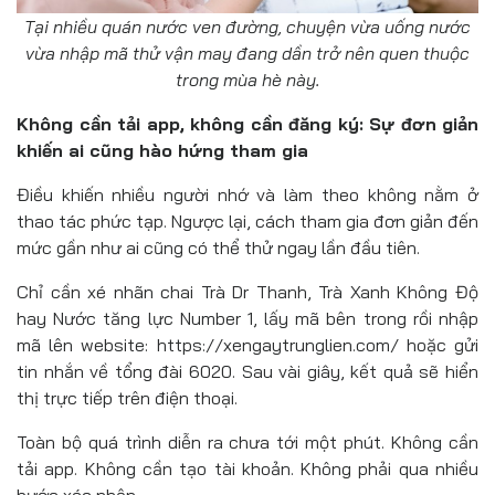
Tại nhiều quán nước ven đường, chuyện vừa uống nước
vừa nhập mã thử vận may đang dần trở nên quen thuộc
trong mùa hè này.
Không cần tải app, không cần đăng ký: Sự đơn giản
khiến ai cũng hào hứng tham gia
Điều khiến nhiều người nhớ và làm theo không nằm ở
thao tác phức tạp. Ngược lại, cách tham gia đơn giản đến
mức gần như ai cũng có thể thử ngay lần đầu tiên.
Chỉ cần xé nhãn chai Trà Dr Thanh, Trà Xanh Không Độ
hay Nước tăng lực Number 1, lấy mã bên trong rồi nhập
mã lên website: https://xengaytrunglien.com/ hoặc gửi
tin nhắn về tổng đài 6020. Sau vài giây, kết quả sẽ hiển
thị trực tiếp trên điện thoại.
Toàn bộ quá trình diễn ra chưa tới một phút. Không cần
tải app. Không cần tạo tài khoản. Không phải qua nhiều