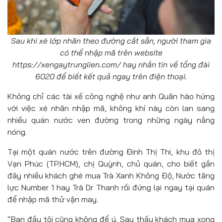
Sau khi xé lớp nhãn theo đường cắt sẵn, người tham gia
có thể nhập mã trên website
https://xengaytrunglien.com/ hay nhắn tin về tổng đài
6020 để biết kết quả ngay trên điện thoại.
Không chỉ các tài xế công nghệ như anh Quân hào hứng
với việc xé nhãn nhập mã, không khí này còn lan sang
nhiều quán nước ven đường trong những ngày nắng
nóng.
Tại một quán nước trên đường Đinh Thị Thi, khu đô thị
Vạn Phúc (TP.HCM), chị Quỳnh, chủ quán, cho biết gần
đây nhiều khách ghé mua Trà Xanh Không Độ, Nước tăng
lực Number 1 hay Trà Dr Thanh rồi đứng lại ngay tại quán
để nhập mã thử vận may.
“Ban đầu tôi cũng không để ý. Sau thấy khách mua xong