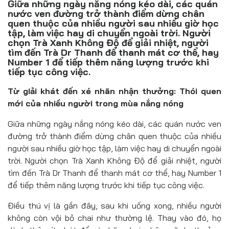
Giữa những ngày nắng nóng kéo dài, các quán
Đồ uống
nước ven đường trở thành điểm dừng chân
quen thuộc của nhiều người sau nhiều giờ học
Pháp luật
tập, làm việc hay di chuyển ngoài trời. Người
chọn Trà Xanh Không Độ để giải nhiệt, người
Khoa giáo
tìm đến Trà Dr Thanh để thanh mát cơ thể, hay
Number 1 để tiếp thêm năng lượng trước khi
Multimedia
tiếp tục công việc.
Từ giải khát đến xé nhãn nhận thưởng: Thói quen
mới của nhiều người trong mùa nắng nóng
Giữa những ngày nắng nóng kéo dài, các quán nước ven
đường trở thành điểm dừng chân quen thuộc của nhiều
người sau nhiều giờ học tập, làm việc hay di chuyển ngoài
trời. Người chọn Trà Xanh Không Độ để giải nhiệt, người
tìm đến Trà Dr Thanh để thanh mát cơ thể, hay Number 1
để tiếp thêm năng lượng trước khi tiếp tục công việc.
Điều thú vị là gần đây, sau khi uống xong, nhiều người
không còn vội bỏ chai như thường lệ. Thay vào đó, họ