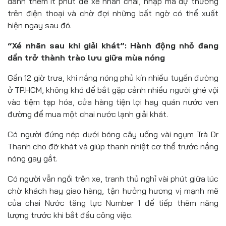
dành thêm ít phút để xé nhãn chai, nhập mã dự thưởng
trên điện thoại và chờ đợi những bất ngờ có thể xuất
hiện ngay sau đó.
“Xé nhãn sau khi giải khát”: Hành động nhỏ đang
dần trở thành trào lưu giữa mùa nóng
Gần 12 giờ trưa, khi nắng nóng phủ kín nhiều tuyến đường
ở TP.HCM, không khó để bắt gặp cảnh nhiều người ghé vội
vào tiệm tạp hóa, cửa hàng tiện lợi hay quán nước ven
đường để mua một chai nước lạnh giải khát.
Có người đứng nép dưới bóng cây uống vài ngụm Trà Dr
Thanh cho đỡ khát và giúp thanh nhiệt cơ thể trước nắng
nóng gay gắt.
Có người vẫn ngồi trên xe, tranh thủ nghỉ vài phút giữa lúc
chờ khách hay giao hàng, tận hưởng hương vị mạnh mẽ
của chai Nước tăng lực Number 1 để tiếp thêm năng
lượng trước khi bắt đầu công việc.