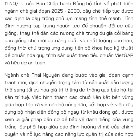
11-NQ/TU của Ban Chấp hành Đảng bộ tỉnh về phát triển
ngành chè giai đoạn 2025 - 2030, cây chè tiếp tục được
xác định là cây trồng chủ lực mang tính thế mạnh. Tỉnh
định hướng tập trung nguồn lực để chuyển đổi cơ cấu
giống, thay thế dần các nương chè trung du già cỗi bằng
các giống chè mới có năng suất và chất lượng cao hơn,
đồng thời chú trọng ứng dụng tiến bộ khoa học kỹ thuật
để chuẩn hóa quy trình sản xuất theo tiêu chuẩn VietGAP
và hữu cơ an toàn.
Ngành chè Thái Nguyên đang bước vào giai đoạn cạnh
tranh mới, dịch chuyển trọng tâm từ sản xuất sản lượng
thô sang tối ưu hóa giá trị thặng dư thông qua bảo hộ tài
sản trí tuệ. Việc hình thành các chuỗi liên kết bền vững
giữa hợp tác xã với các hộ nông dân, kết hợp với việc xây
dựng bộ nhận diện đồng bộ ngay từ khâu đóng gói, được
xem là giải pháp căn cơ để bảo vệ danh tiếng của vùng
trồng. Sự phối hợp giữa các định hướng vĩ mô của chính
quyền và nỗ lực nâng cao năng lực quản trị của các hợp