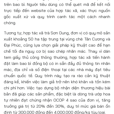
trên bao bì. Người tiêu dùng có thể quét mã để kết nối
trực tiếp đến website của hợp tác xã, xác thực nguồn
gốc xuất xứ và quy trình canh tác một cách nhanh
chóng.
Tương tự, hợp tác xã trà Sơn Dung, đơn vị có quy mô sản
xuất khoảng 50 ha tập trung tại vùng chè Tân Cương và
Đại Phúc, cũng lựa chọn giải pháp kỹ thuật cao để hạn
chế tối đa nguy cơ bị sao chép nhãn mác. Thay vì dán
tem giấy thủ công thông thường, hợp tác xã tiến hành
đặt làm bao bì đồng bộ có in sẵn đầy đủ thông tin nhãn
mác, địa chỉ và số điện thoại tại các nhà máy đạt tiêu
chuẩn quốc tế. Quy trình này tạo ra rào cản kỹ thuật
đáng kể, khiến việc làm giả trở nên khó khăn và tốn kém
chi phí hơn. Việc tạo dựng bộ nhận diện thương hiệu bài
bản đã giúp các sản phẩm, đặc biệt là dòng trà ướp hoa
tự nhiên đạt chứng nhận OCOP 4 sao của đơn vị, tăng
trưởng giá trị từ 20% đến 30%, duy trì mức giá bán ổn
định từ 300.000 đồng đến 4.000.000 đồng/kg tùy loại.