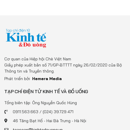
Cơ quan của Hiệp hội Chè Việt Nam
Giấy phép xuất bản số 71/GP-BTTTT ngày 26/02/2020 của Bộ
Thông tin và Truyền thông.
Phát triển bởi
Hemera Media
TẠP CHÍ ĐIỆN TỬ KINH TẾ VÀ ĐỒ UỐNG
Tổng biên tập: Ông Nguyễn Quốc Hùng
0911.563.663 / (024) 39.729.471
46 Tăng Bạt Hổ - Hai Bà Trưng - Hà Nội
toasoan@kinhtedouong.vn