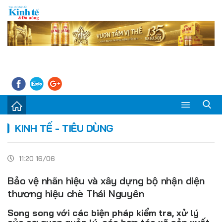
Sự kiện
KINH TẾ - TIÊU DÙNG
Kinh tế - Tiêu dùng
11:20 16/06
Đời sống
Bảo vệ nhãn hiệu và xây dựng bộ nhận diện
Thị trường
thương hiệu chè Thái Nguyên
Doanh nghiệp – Doanh nhân
Song song với các biện pháp kiểm tra, xử lý