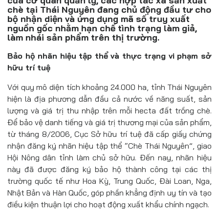
của cơ quan quản lý, các hợp tác xã sản xuất
Đồ uống
chè tại Thái Nguyên đang chủ động đầu tư cho
bộ nhận diện và ứng dụng mã số truy xuất
Pháp luật
nguồn gốc nhằm hạn chế tình trạng làm giả,
làm nhái sản phẩm trên thị trường.
Khoa giáo
Bảo hộ nhãn hiệu tập thể và thực trạng vi phạm sở
hữu trí tuệ
Multimedia
Với quy mô diện tích khoảng 24.000 ha, tỉnh Thái Nguyên
hiện là địa phương dẫn đầu cả nước về năng suất, sản
lượng và giá trị thu nhập trên mỗi hecta đất trồng chè.
Để bảo vệ danh tiếng và giá trị thương mại của sản phẩm,
từ tháng 8/2006, Cục Sở hữu trí tuệ đã cấp giấy chứng
nhận đăng ký nhãn hiệu tập thể “Chè Thái Nguyên”, giao
Hội Nông dân tỉnh làm chủ sở hữu. Đến nay, nhãn hiệu
này đã được đăng ký bảo hộ thành công tại các thị
trường quốc tế như Hoa Kỳ, Trung Quốc, Đài Loan, Nga,
Nhật Bản và Hàn Quốc, góp phần khẳng định uy tín và tạo
điều kiện thuận lợi cho hoạt động xuất khẩu chính ngạch.