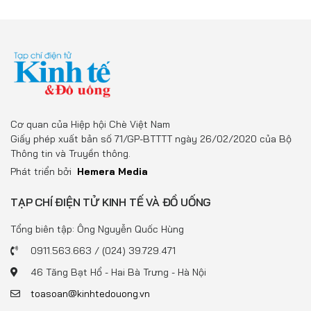
Cơ quan của Hiệp hội Chè Việt Nam
Giấy phép xuất bản số 71/GP-BTTTT ngày 26/02/2020 của Bộ
Thông tin và Truyền thông.
Phát triển bởi
Hemera Media
TẠP CHÍ ĐIỆN TỬ KINH TẾ VÀ ĐỒ UỐNG
Tổng biên tập: Ông Nguyễn Quốc Hùng
0911.563.663 / (024) 39.729.471
46 Tăng Bạt Hổ - Hai Bà Trưng - Hà Nội
toasoan@kinhtedouong.vn