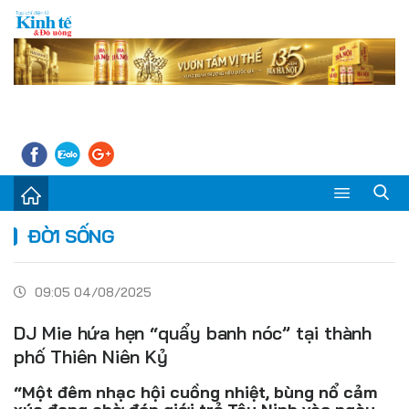
Sự kiện
ĐỜI SỐNG
Kinh tế - Tiêu dùng
09:05 04/08/2025
Đời sống
DJ Mie hứa hẹn “quẩy banh nóc” tại thành
Thị trường
phố Thiên Niên Kỷ
Doanh nghiệp – Doanh nhân
“Một đêm nhạc hội cuồng nhiệt, bùng nổ cảm