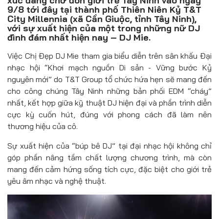
xúc đang chờ đón giới trẻ Tây Ninh vào ngày
Đồ uống
9/8 tới đây tại thành phố Thiên Niên Kỷ T&T
City Millennia (xã Cần Giuộc, tỉnh Tây Ninh),
Pháp luật
với sự xuất hiện của một trong những nữ DJ
đình đám nhất hiện nay – DJ Mie.
Khoa giáo
Việc Chị Đẹp DJ Mie tham gia biểu diễn trên sân khấu Đại
nhạc hội “Khơi mạch nguồn Di sản - Vững bước Kỷ
Multimedia
nguyên mới” do T&T Group tổ chức hứa hẹn sẽ mang đến
cho công chúng Tây Ninh những bản phối EDM “cháy”
nhất, kết hợp giữa kỹ thuật DJ hiện đại và phần trình diễn
cực kỳ cuốn hút, đúng với phong cách đã làm nên
thương hiệu của cô.
Sự xuất hiện của “búp bê DJ” tại đại nhạc hội không chỉ
góp phần nâng tầm chất lượng chương trình, mà còn
mang đến cảm hứng sống tích cực, đặc biệt cho giới trẻ
yêu âm nhạc và nghệ thuật.