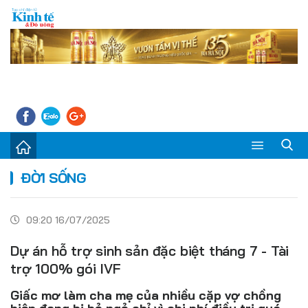
Sự kiện
ĐỜI SỐNG
Kinh tế - Tiêu dùng
09:20 16/07/2025
Đời sống
Dự án hỗ trợ sinh sản đặc biệt tháng 7 - Tài
Thị trường
trợ 100% gói IVF
Doanh nghiệp – Doanh nhân
Giấc mơ làm cha mẹ của nhiều cặp vợ chồng