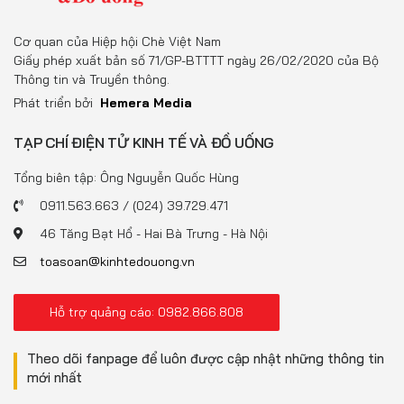
Cơ quan của Hiệp hội Chè Việt Nam
Giấy phép xuất bản số 71/GP-BTTTT ngày 26/02/2020 của Bộ
Thông tin và Truyền thông.
Phát triển bởi
Hemera Media
TẠP CHÍ ĐIỆN TỬ KINH TẾ VÀ ĐỒ UỐNG
Tổng biên tập: Ông Nguyễn Quốc Hùng
0911.563.663 / (024) 39.729.471
46 Tăng Bạt Hổ - Hai Bà Trưng - Hà Nội
toasoan@kinhtedouong.vn
Hỗ trợ quảng cáo: 0982.866.808
Theo dõi fanpage để luôn được cập nhật những thông tin
mới nhất