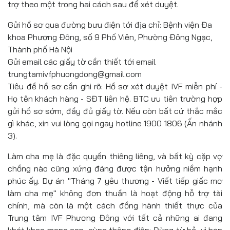
trợ theo một trong hai cách sau để xét duyệt.
Gửi hồ sơ qua đường bưu điện tới địa chỉ: Bệnh viện Đa
khoa Phương Đông, số 9 Phố Viên, Phường Đông Ngạc,
Thành phố Hà Nội
Gửi email các giấy tờ cần thiết tới email
trungtamivfphuongdong@gmail.com
Tiêu đề hồ sơ cần ghi rõ: Hồ sơ xét duyệt IVF miễn phí -
Họ tên khách hàng - SĐT liên hệ. BTC ưu tiên trường hợp
gửi hồ sơ sớm, đầy đủ giấy tờ. Nếu còn bất cứ thắc mắc
gì khác, xin vui lòng gọi ngay hotline 1900 1806 (Ấn nhánh
3).
Làm cha mẹ là đặc quyền thiêng liêng, và bất kỳ cặp vợ
chồng nào cũng xứng đáng được tận hưởng niềm hạnh
phúc ấy. Dự án "Tháng 7 yêu thương - Viết tiếp giấc mơ
làm cha mẹ" không đơn thuần là hoạt động hỗ trợ tài
chính, mà còn là một cách đồng hành thiết thực của
Trung tâm IVF Phương Đông với tất cả những ai đang