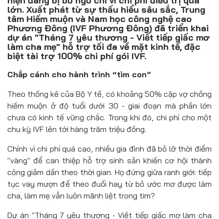
hiện đang bị bỏ ngỏ chỉ vì chi phí điều trị quá
Đồ uống
lớn. Xuất phát từ sự thấu hiểu sâu sắc, Trung
tâm Hiếm muộn và Nam học công nghệ cao
Pháp luật
Phương Đông (IVF Phương Đông) đã triển khai
dự án "Tháng 7 yêu thương - Viết tiếp giấc mơ
làm cha mẹ" hỗ trợ tối đa về mặt kinh tế, đặc
Khoa giáo
biệt tài trợ 100% chi phí gói IVF.
Multimedia
Chắp cánh cho hành trình “tìm con”
Theo thống kê của Bộ Y tế, có khoảng 50% cặp vợ chồng
hiếm muộn ở độ tuổi dưới 30 - giai đoạn mà phần lớn
chưa có kinh tế vững chắc. Trong khi đó, chi phí cho một
chu kỳ IVF lên tới hàng trăm triệu đồng.
Chính vì chi phí quá cao, nhiều gia đình đã bỏ lỡ thời điểm
"vàng" để can thiệp hỗ trợ sinh sản khiến cơ hội thành
công giảm dần theo thời gian. Họ đứng giữa ranh giới: tiếp
tục vay mượn để theo đuổi hay từ bỏ ước mơ được làm
cha, làm mẹ vẫn luôn mãnh liệt trong tim?
Dự án "Tháng 7 yêu thương - Viết tiếp giấc mơ làm cha