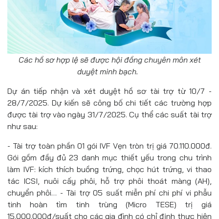
Các hồ sơ hợp lệ sẽ được hội đồng chuyên môn xét
duyệt minh bạch.
Dự án tiếp nhận và xét duyệt hồ sơ tài trợ từ 10/7 -
28/7/2025. Dự kiến sẽ công bố chi tiết các trường hợp
được tài trợ vào ngày 31/7/2025. Cụ thể các suất tài trợ
như sau:
- Tài trợ toàn phần 01 gói IVF Vẹn tròn trị giá 70.110.000đ.
Gói gồm đầy đủ 23 danh mục thiết yếu trong chu trình
làm IVF: kích thích buồng trứng, chọc hút trứng, vi thao
tác ICSI, nuôi cấy phôi, hỗ trợ phôi thoát màng (AH),
chuyển phôi… - Tài trợ 05 suất miễn phí chi phí vi phẫu
tinh hoàn tìm tinh trùng (Micro TESE) trị giá
15.000.000đ/suất cho các gia đình có chỉ định thực hiện