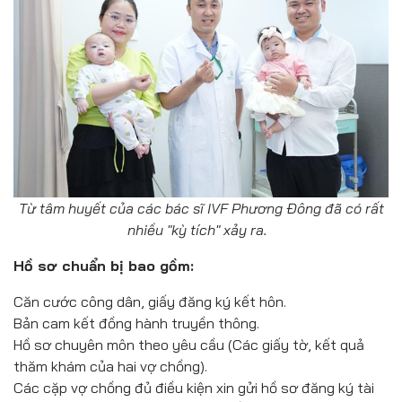
Từ tâm huyết của các bác sĩ IVF Phương Đông đã có rất
nhiều "kỳ tích" xảy ra.
Hồ sơ chuẩn bị bao gồm:
Căn cước công dân, giấy đăng ký kết hôn.
Bản cam kết đồng hành truyền thông.
Hồ sơ chuyên môn theo yêu cầu (Các giấy tờ, kết quả
thăm khám của hai vợ chồng).
Các cặp vợ chồng đủ điều kiện xin gửi hồ sơ đăng ký tài