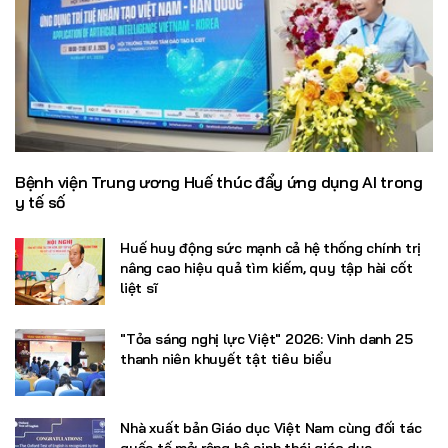
Bệnh viện Trung ương Huế thúc đẩy ứng dụng AI trong
y tế số
Huế huy động sức mạnh cả hệ thống chính trị
nâng cao hiệu quả tìm kiếm, quy tập hài cốt
liệt sĩ
"Tỏa sáng nghị lực Việt" 2026: Vinh danh 25
thanh niên khuyết tật tiêu biểu
Nhà xuất bản Giáo dục Việt Nam cùng đối tác