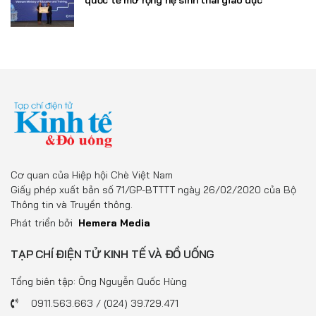
quốc tế mở rộng hệ sinh thái giáo dục
Cơ quan của Hiệp hội Chè Việt Nam
Giấy phép xuất bản số 71/GP-BTTTT ngày 26/02/2020 của Bộ
Thông tin và Truyền thông.
Phát triển bởi
Hemera Media
TẠP CHÍ ĐIỆN TỬ KINH TẾ VÀ ĐỒ UỐNG
Tổng biên tập: Ông Nguyễn Quốc Hùng
0911.563.663 / (024) 39.729.471