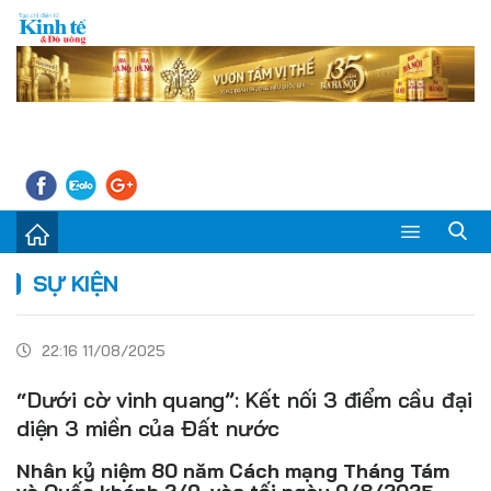
Sự kiện
SỰ KIỆN
Kinh tế - Tiêu dùng
22:16 11/08/2025
Đời sống
“Dưới cờ vinh quang”: Kết nối 3 điểm cầu đại
Thị trường
diện 3 miền của Đất nước
Doanh nghiệp – Doanh nhân
Nhân kỷ niệm 80 năm Cách mạng Tháng Tám