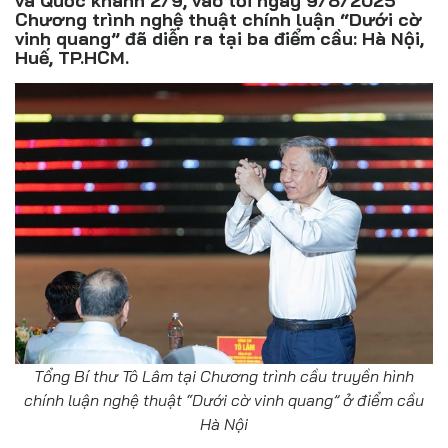
và Quốc khánh 2/9, vào tối ngày 9/8/2025
Đồ uống
Chương trình nghệ thuật chính luận “Dưới cờ
vinh quang” đã diễn ra tại ba điểm cầu: Hà Nội,
Pháp luật
Huế, TP.HCM.
Khoa giáo
Multimedia
Tổng Bí thư Tô Lâm tại Chương trình cầu truyền hình
chính luận nghệ thuật “Dưới cờ vinh quang” ở điểm cầu
Hà Nội