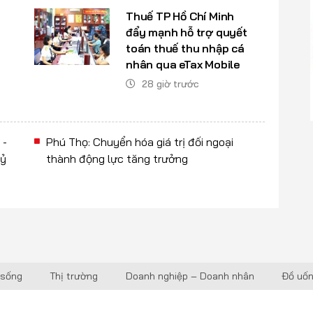
Thuế TP Hồ Chí Minh
đẩy mạnh hỗ trợ quyết
toán thuế thu nhập cá
nhân qua eTax Mobile
28 giờ trước
 -
Phú Thọ: Chuyển hóa giá trị đối ngoại
kỷ
thành động lực tăng trưởng
 sống
Thị trường
Doanh nghiệp – Doanh nhân
Đồ uố