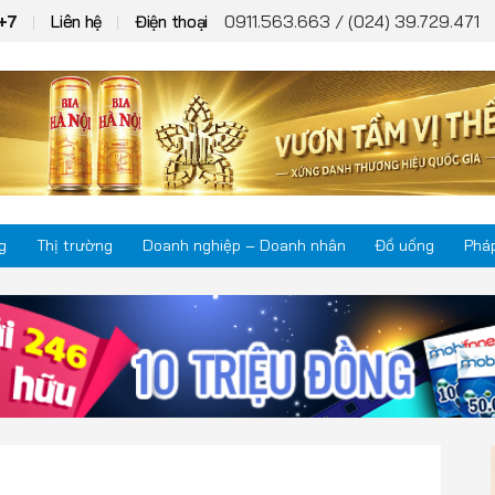
0911.563.663 / (024) 39.729.471
+7
Liên hệ
Điện thoại
g
Thị trường
Doanh nghiệp – Doanh nhân
Đồ uống
Pháp
Thị trường
Phá
Doanh nghiệp – Doanh nhân
Kho
Đồ uống
Mul