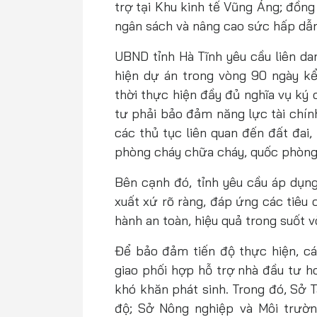
trợ tại Khu kinh tế Vũng Áng; đồng
ngân sách và nâng cao sức hấp dẫn
UBND tỉnh Hà Tĩnh yêu cầu liên da
hiện dự án trong vòng 90 ngày k
thời thực hiện đầy đủ nghĩa vụ ký
tư phải bảo đảm năng lực tài chín
các thủ tục liên quan đến đất đai,
phòng cháy chữa cháy, quốc phòng -
Bên cạnh đó, tỉnh yêu cầu áp dụng
xuất xứ rõ ràng, đáp ứng các tiêu
hành an toàn, hiệu quả trong suốt v
Để bảo đảm tiến độ thực hiện, cá
giao phối hợp hỗ trợ nhà đầu tư ho
khó khăn phát sinh. Trong đó, Sở T
độ; Sở Nông nghiệp và Môi trườn