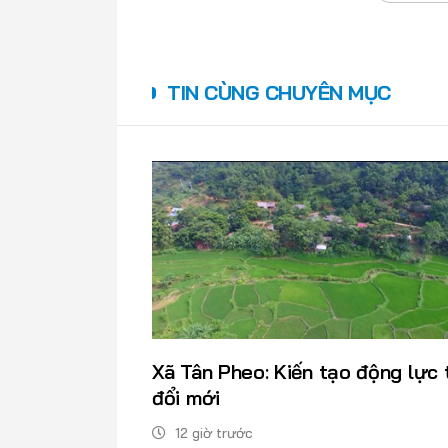
TIN CÙNG CHUYÊN MỤC
Xã Tân Pheo: Kiến tạo động lực 
đổi mới
12 giờ trước