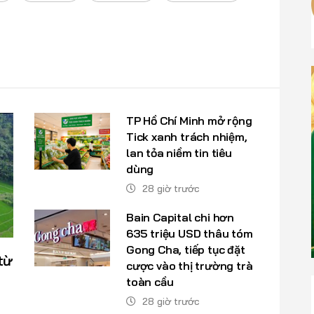
TP Hồ Chí Minh mở rộng
Tick xanh trách nhiệm,
lan tỏa niềm tin tiêu
dùng
28 giờ trước
Bain Capital chi hơn
635 triệu USD thâu tóm
Gong Cha, tiếp tục đặt
từ
cược vào thị trường trà
toàn cầu
28 giờ trước