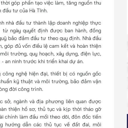
 thời góp phần tạo việc làm, tăng nguồn thu
 đầu tư của Hà Tĩnh.
nh nhà đầu tư thành lập doanh nghiệp thực
ể từ ngày quyết định được ban hành, đồng
 quỹ bảo đảm đầu tư theo quy định. Nhà đầu
h, góp đủ vốn điều lệ cam kết và hoàn thiện
 môi trường, quy hoạch, xây dựng, điện lực,
 an ninh trước khi triển khai dự án.
 công nghệ hiện đại, thiết bị có nguồn gốc
 chuẩn kỹ thuật và môi trường, bảo đảm vận
òng đời công trình.
c sở, ngành và địa phương liên quan được
àn thiện hồ sơ, thủ tục và kịp thời tháo gỡ
ài chính làm đầu mối theo dõi, đôn đốc tiến
g hướng dẫn các thủ tục về đất đai, môi