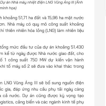
Dự án Nhà máy nhiệt điện LNG Vũng Áng III (Ảnh
minh họa)
ch khoảng 51,71 ha đất và 15,96 ha mặt nước
Sơn. Nhà máy có quy mô công suất khoảng
hí thiên nhiên hóa lỏng (LNG) làm nhiên liệu
tổng mức đầu tư của dự án khoảng 51.430
ăm kể từ ngày được Nhà nước giao đất, cho
số 1 công suất 750 MW dự kiến vận hành
khi tổ máy số 2 sẽ đưa vào khai thác trong
ện LNG Vũng Áng III sẽ bổ sung nguồn điện
c gia, đáp ứng nhu cầu phụ tải ngày càng
và cả nước. Dự án cũng được kỳ vọng tạo
ogistics, cảng biển và các ngành kinh tế phụ