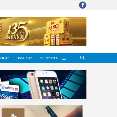
 luật
Khoa giáo
Multimedia
p luật
a giáo
timedia