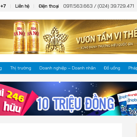
0911.563.663 / (024) 39.729.471
T+7
Liên hệ
Điện thoại
g
Thị trường
Doanh nghiệp – Doanh nhân
Đồ uống
Pháp
Thị trường
Phá
Doanh nghiệp – Doanh nhân
Kho
Đồ uống
Mul