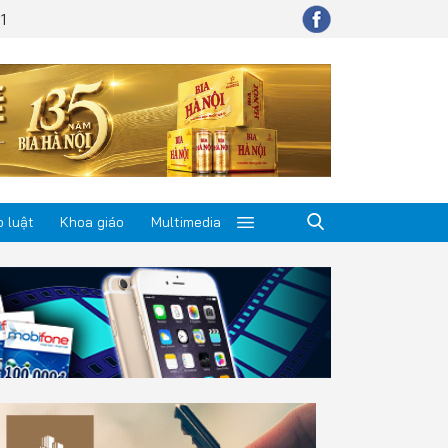
1
 luật
Khoa giáo
Multimedia
p luật
a giáo
timedia