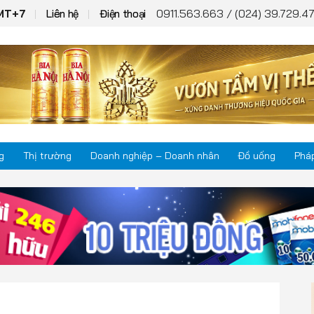
0911.563.663 / (024) 39.729.47
GMT+7
Liên hệ
Điện thoại
g
Thị trường
Doanh nghiệp – Doanh nhân
Đồ uống
Pháp
Thị trường
Phá
Doanh nghiệp – Doanh nhân
Kho
Đồ uống
Mul