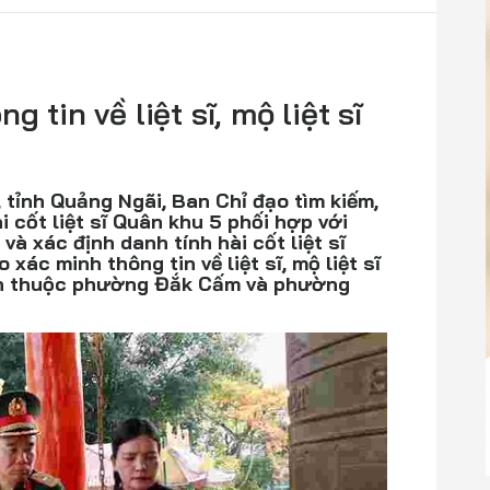
 tin về liệt sĩ, mộ liệt sĩ
tỉnh Quảng Ngãi, Ban Chỉ đạo tìm kiếm,
i cốt liệt sĩ Quân khu 5 phối hợp với
và xác định danh tính hài cốt liệt sĩ
xác minh thông tin về liệt sĩ, mộ liệt sĩ
nh thuộc phường Đắk Cấm và phường