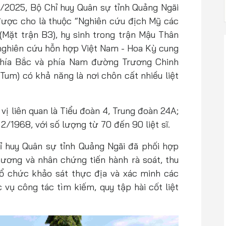
11/2025, Bộ Chỉ huy Quân sự tỉnh Quảng Ngãi
ĩ được cho là thuộc “Nghiên cứu địch Mỹ các
 (Mặt trận B3), hy sinh trong trận Mậu Thân
nghiên cứu hỗn hợp Việt Nam - Hoa Kỳ cung
phía Bắc và phía Nam đường Trương Chinh
m) có khả năng là nơi chôn cất nhiều liệt
vị liên quan là Tiểu đoàn 4, Trung đoàn 24A;
2/1968, với số lượng từ 70 đến 90 liệt sĩ.
hỉ huy Quân sự tỉnh Quảng Ngãi đã phối hợp
ương và nhân chứng tiến hành rà soát, thu
, tổ chức khảo sát thực địa và xác minh các
 vụ công tác tìm kiếm, quy tập hài cốt liệt