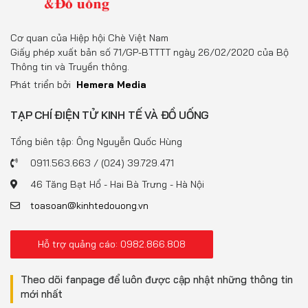
Cơ quan của Hiệp hội Chè Việt Nam
Giấy phép xuất bản số 71/GP-BTTTT ngày 26/02/2020 của Bộ
Thông tin và Truyền thông.
Phát triển bởi
Hemera Media
TẠP CHÍ ĐIỆN TỬ KINH TẾ VÀ ĐỒ UỐNG
Tổng biên tập: Ông Nguyễn Quốc Hùng
0911.563.663 / (024) 39.729.471
46 Tăng Bạt Hổ - Hai Bà Trưng - Hà Nội
toasoan@kinhtedouong.vn
Hỗ trợ quảng cáo: 0982.866.808
Theo dõi fanpage để luôn được cập nhật những thông tin
mới nhất