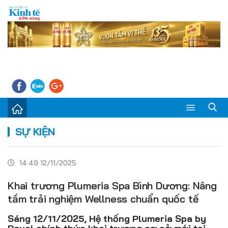
Sự kiện
SỰ KIỆN
Kinh tế - Tiêu dùng
14:49 12/11/2025
Đời sống
Khai trương Plumeria Spa Bình Dương: Nâng
Thị trường
tầm trải nghiệm Wellness chuẩn quốc tế
Doanh nghiệp – Doanh nhân
Sáng 12/11/2025, Hệ thống Plumeria Spa by