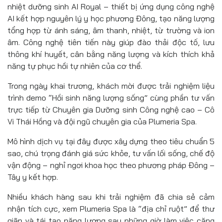
nhiệt dưỡng sinh AI Royal – thiết bị ứng dụng công nghệ
AI kết hợp nguyên lý y học phương Đông, tạo năng lượng
tổng hợp từ ánh sáng, âm thanh, nhiệt, từ trường và ion
âm. Công nghệ tiên tiến này giúp đào thải độc tố, lưu
thông khí huyết, cân bằng năng lượng và kích thích khả
năng tự phục hồi tự nhiên của cơ thể.
Trong ngày khai trương, khách mời được trải nghiệm liệu
trình demo “Hồi sinh năng lượng sống” cùng phần tư vấn
trực tiếp từ Chuyên gia Dưỡng sinh Công nghệ cao – Cô
Vi Thái Hồng và đội ngũ chuyên gia của Plumeria Spa.
Mô hình dịch vụ tại đây được xây dựng theo tiêu chuẩn 5
sao, chú trọng đánh giá sức khỏe, tư vấn lối sống, chế độ
vận động – nghỉ ngơi khoa học theo phương pháp Đông –
Tây y kết hợp.
Nhiều khách hàng sau khi trải nghiệm đã chia sẻ cảm
nhận tích cực, xem Plumeria Spa là “địa chỉ ruột” để thư
giãn và tái tạo năng lượng sau những giờ làm việc căng