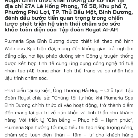
Royal chính thức khai trương cơ sở mới tại
Đồ uống
địa chỉ 27A Lê Hồng Phong, Tổ 58, Khu phố 7,
Phường Phú Lợi, TP. Thủ Dầu Một, Bình Dương,
Pháp luật
đánh dấu bước tiến quan trọng trong chiến
lược phát triển hệ sinh thái chăm sóc sức
khỏe toàn diện của Tập đoàn Royal AI-AP.
Khoa giáo
Plumeria Spa Bình Dương được thiết kế theo mô hình
Multimedia
Wellness Spa hiện đại, mang đến không gian trải nghiệm
đẳng cấp, nơi liệu pháp dưỡng sinh Đông y truyền thống
được kết hợp tinh tế cùng ứng dụng công nghệ trí tuệ
nhân tạo (AI) trong phân tích thể trạng và cá nhân hóa
liệu trình chăm sóc.
Phát biểu tại sự kiện, Ông Thương Hải Huy – Chủ tịch Tập
đoàn Royal chia sẻ: “Chúng tôi tự hào khi Plumeria Spa
Bình Dương chính thức đi vào hoạt động, trở thành điểm
đến mang lại giá trị về sức khỏe và tinh thần cho khách
hàng. Với triết lý ‘Cân bằng – Phục hồi – Hạnh phúc’,
Plumeria Spa hướng tới mục tiêu tái tạo năng lượng sống,
chăm sóc toàn diện thân – tâm – trí cho khách hàng