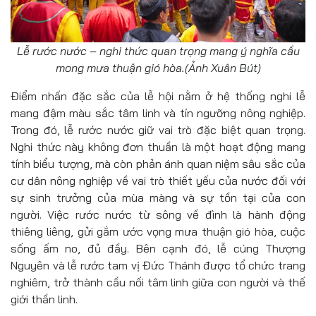
Lễ rước nước – nghi thức quan trọng mang ý nghĩa cầu
mong mưa thuận gió hòa.(Ảnh Xuân Bút)
Điểm nhấn đặc sắc của lễ hội nằm ở hệ thống nghi lễ
mang đậm màu sắc tâm linh và tín ngưỡng nông nghiệp.
Trong đó, lễ rước nước giữ vai trò đặc biệt quan trọng.
Nghi thức này không đơn thuần là một hoạt động mang
tính biểu tượng, mà còn phản ánh quan niệm sâu sắc của
cư dân nông nghiệp về vai trò thiết yếu của nước đối với
sự sinh trưởng của mùa màng và sự tồn tại của con
người. Việc rước nước từ sông về đình là hành động
thiêng liêng, gửi gắm ước vọng mưa thuận gió hòa, cuộc
sống ấm no, đủ đầy. Bên cạnh đó, lễ cúng Thượng
Nguyên và lễ rước tam vị Đức Thánh được tổ chức trang
nghiêm, trở thành cầu nối tâm linh giữa con người và thế
giới thần linh.