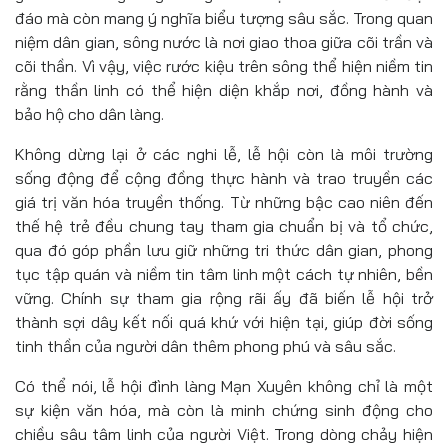
đáo mà còn mang ý nghĩa biểu tượng sâu sắc. Trong quan
niệm dân gian, sông nước là nơi giao thoa giữa cõi trần và
cõi thần. Vì vậy, việc rước kiệu trên sông thể hiện niềm tin
rằng thần linh có thể hiện diện khắp nơi, đồng hành và
bảo hộ cho dân làng.
Không dừng lại ở các nghi lễ, lễ hội còn là môi trường
sống động để cộng đồng thực hành và trao truyền các
giá trị văn hóa truyền thống. Từ những bậc cao niên đến
thế hệ trẻ đều chung tay tham gia chuẩn bị và tổ chức,
qua đó góp phần lưu giữ những tri thức dân gian, phong
tục tập quán và niềm tin tâm linh một cách tự nhiên, bền
vững. Chính sự tham gia rộng rãi ấy đã biến lễ hội trở
thành sợi dây kết nối quá khứ với hiện tại, giúp đời sống
tinh thần của người dân thêm phong phú và sâu sắc.
Có thể nói, lễ hội đình làng Mạn Xuyên không chỉ là một
sự kiện văn hóa, mà còn là minh chứng sinh động cho
chiều sâu tâm linh của người Việt. Trong dòng chảy hiện