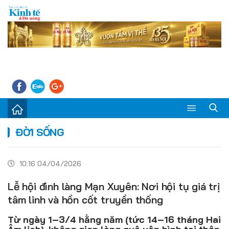
Sự kiện
ĐỜI SỐNG
Kinh tế - Tiêu dùng
10:16 04/04/2026
Đời sống
Lễ hội đình làng Mạn Xuyên: Nơi hội tụ giá trị
Thị trường
tâm linh và hồn cốt truyền thống
Doanh nghiệp – Doanh nhân
Từ ngày 1–3/4 hằng năm (tức 14–16 tháng Hai