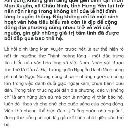
Âm lịch), không gian làng quê yên bình tại thôn
Đồ uống
Mạn Xuyên, xã Châu Ninh, tỉnh Hưng Yên lại trở
nên rộn ràng trong không khí của lễ hội đình
Pháp luật
làng truyền thống. Đây không chỉ là một sinh
hoạt văn hóa tiêu biểu mà còn là dịp để cộng
đồng địa phương cùng nhau trở về với cội
Khoa giáo
nguồn, gìn giữ những giá trị tâm linh đã được
bồi đắp qua bao thế hệ.
Multimedia
Lễ hội đình làng Mạn Xuyên trước hết là sự thể hiện rõ
nét tín ngưỡng thờ Thành hoàng làng – một đặc trưng
tiêu biểu của văn hóa làng xã Việt Nam. Nhân vật được
tôn thờ là Cửa ải Đại tướng quân Nguyễn Danh Minh cùng
phu nhân Ngọc Nương công chúa – những người có công
lớn trong việc đánh đuổi giặc ngoại xâm, chữa bệnh cứu
dân. Trong tâm thức người dân địa phương, các vị không
chỉ là anh hùng lịch sử mà còn là những vị thần bảo hộ,
luôn dõi theo và che chở cho cuộc sống của cộng đồng.
Việc thờ phụng thể hiện đạo lý “uống nước nhớ nguồn”,
đồng thời củng cố sợi dây gắn kết bền chặt giữa các thế
hệ.