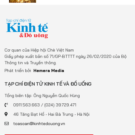
Cơ quan của Hiệp hội Chè Việt Nam
Giấy phép xuất bản số 71/GP-BTTTT ngày 26/02/2020 của Bộ
Thông tin và Truyền thông.
Phát triển bởi
Hemera Media
TẠP CHÍ ĐIỆN TỬ KINH TẾ VÀ ĐỒ UỐNG
Tổng biên tập: Ông Nguyễn Quốc Hùng
0911.563.663 / (024) 39.729.471
46 Tăng Bạt Hổ - Hai Bà Trưng - Hà Nội
toasoan@kinhtedouong.vn