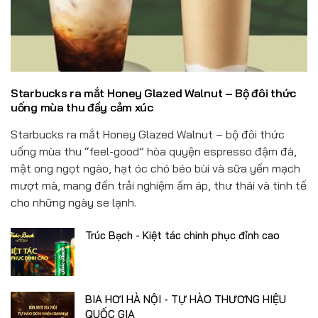
Đồ uống
Pháp luật
Khoa giáo
Starbucks ra mắt Honey Glazed Walnut – Bộ đôi thức
Multimedia
uống mùa thu đầy cảm xúc
Starbucks ra mắt Honey Glazed Walnut – bộ đôi thức
uống mùa thu “feel-good” hòa quyện espresso đậm đà,
mật ong ngọt ngào, hạt óc chó béo bùi và sữa yến mạch
mượt mà, mang đến trải nghiệm ấm áp, thư thái và tinh tế
cho những ngày se lạnh.
Trúc Bạch - Kiệt tác chinh phục đỉnh cao
BIA HƠI HÀ NỘI - TỰ HÀO THƯƠNG HIỆU
QUỐC GIA