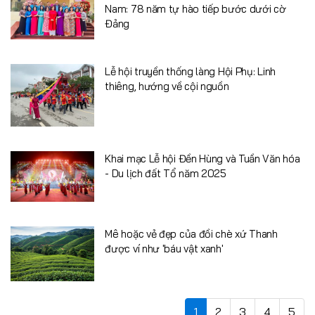
Nam: 78 năm tự hào tiếp bước dưới cờ
Đảng
Lễ hội truyền thống làng Hội Phụ: Linh
thiêng, hướng về cội nguồn
Khai mạc Lễ hội Đền Hùng và Tuần Văn hóa
- Du lịch đất Tổ năm 2025
Mê hoặc vẻ đẹp của đồi chè xứ Thanh
được ví như 'báu vật xanh'
1
2
3
4
5