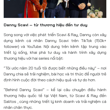
Danny Scavi – từ thương hiệu đến tư duy
Song song với việc phát triển Scavi & Ray, Danny còn xây
dựng kênh cá nhân Danny Scavi trên TikTok (150k+
follower) và YouTube. Nội dung trên kênh tập trung vào
triết lý sống, khai phá tư duy và hành trình xây dựng
thương hiệu với hai series nổi bật:
“Tôi ước năm 20 tuổi tôi được biết những điều này” – nơi
Danny chia sẻ trải nghiệm, bài học và tri thức để người trẻ
định hình cuộc đời theo cách hiệu quả và tự do hơn.
“Behind Danny Scavi” – kể lại câu chuyện điều hành
thương hiệu quốc tế tại Việt Nam, từ Scavi & Ray đến
Salitos , cùng những triết lý kinh doanh và trải nghiệm cá
nhân chân thực.