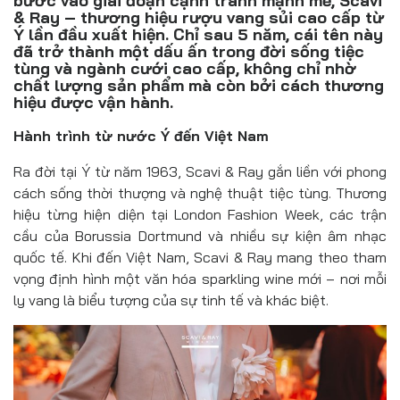
bước vào giai đoạn cạnh tranh mạnh mẽ, Scavi
Đồ uống
& Ray – thương hiệu rượu vang sủi cao cấp từ
Ý lần đầu xuất hiện. Chỉ sau 5 năm, cái tên này
Pháp luật
đã trở thành một dấu ấn trong đời sống tiệc
tùng và ngành cưới cao cấp, không chỉ nhờ
chất lượng sản phẩm mà còn bởi cách thương
Khoa giáo
hiệu được vận hành.
Multimedia
Hành trình từ nước Ý đến Việt Nam
Ra đời tại Ý từ năm 1963, Scavi & Ray gắn liền với phong
cách sống thời thượng và nghệ thuật tiệc tùng. Thương
hiệu từng hiện diện tại London Fashion Week, các trận
cầu của Borussia Dortmund và nhiều sự kiện âm nhạc
quốc tế. Khi đến Việt Nam, Scavi & Ray mang theo tham
vọng định hình một văn hóa sparkling wine mới – nơi mỗi
ly vang là biểu tượng của sự tinh tế và khác biệt.