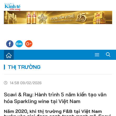
Sự kiện
THỊ TRƯỜNG
Kinh tế - Tiêu dùng
14:58 09/02/2026
Đời sống
Scavi & Ray: Hành trình 5 năm kiến tạo văn
Thị trường
hóa Sparkling wine tại Việt Nam
Doanh nghiệp – Doanh nhân
Năm 2020, khi thị trường F&B tại Việt Nam