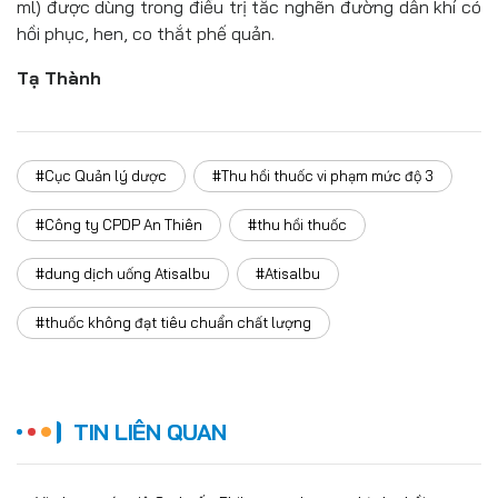
ml) được dùng trong điều trị tắc nghẽn đường dẫn khí có
hồi phục, hen, co thắt phế quản.
Tạ Thành
#Cục Quản lý dược
#Thu hồi thuốc vi phạm mức độ 3
#Công ty CPDP An Thiên
#thu hồi thuốc
#dung dịch uống Atisalbu
#Atisalbu
#thuốc không đạt tiêu chuẩn chất lượng
TIN LIÊN QUAN