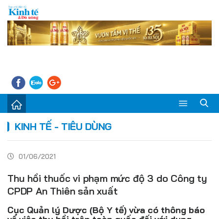
Sự kiện
KINH TẾ - TIÊU DÙNG
Kinh tế - Tiêu dùng
01/06/2021
Đời sống
Thu hồi thuốc vi phạm mức độ 3 do Công ty
Thị trường
CPDP An Thiên sản xuất
Doanh nghiệp – Doanh nhân
Cục Quản lý Dược (Bộ Y tế) vừa có thông báo